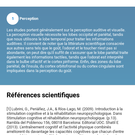
1
Perception
Les études portent généralement sur la perception auditive et visuelle.
La perception visuelle nécessite les lobes occipital et pariétal, tandis
que nous utilisons le lobe temporal pour traiter les informations
auditives. Il convient de noter que la littérature scientifique consacrée
aux autres sens tels que le goût, l'odorat et le toucher n'est pas si
abondante, on peut dire qu'il suffit de s'assurer que le lobe pariétal traite
également les informations tactiles, tandis que l'odorat est interprété
dans le bulbe olfactif et le cortex piriforme. Enfin, des zones du lobe
pariétal, de l'insula, du cortex orbitofronal ou du cortex cingulaire sont
impliquées dans la perception du goût.
Références scientifiques
[1] Lubrini, G., Periáñez, J.A., & Ríos-Lago, M. (2009). Introduction à la
stimulation cognitive et à la réhabilitation neuropsychologique. Dans
Stimulation cognitive et réhabilitation neuropsychologique. (p.13).
Rambla del Poblenou 156, 08018 Barcelona: Editorial UOC. Shatil E
(2013). L'entraînement cognitif et l'activité physique combinés
améliorent-ils davantage les capacités cognitives que chacun d'entre