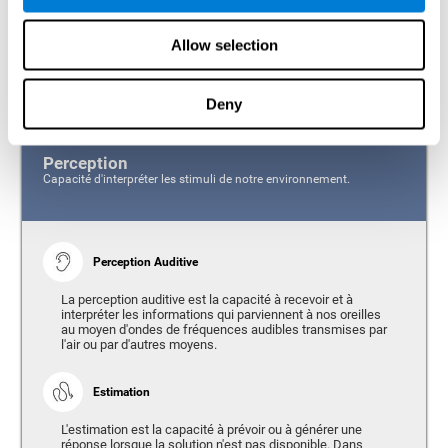
réunir les informations perçues par les différents organes sensoriels
afin que nous puissions interagir efficacement avec les stimuli
externes, indépendamment de l'organe sensoriel stimulé.
Allow selection
Étant donné l'importance de la perception dans notre vie, la batterie de
perception CogniFit (CAB-PC) accorde une grande importance à la
mesure des capacités suivantes:
Deny
Perception
Capacité d'interpréter les stimuli de notre environnement.
Perception Auditive
La perception auditive est la capacité à recevoir et à
interpréter les informations qui parviennent à nos oreilles
au moyen d'ondes de fréquences audibles transmises par
l'air ou par d'autres moyens.
Estimation
L'estimation est la capacité à prévoir ou à générer une
réponse lorsque la solution n'est pas disponible. Dans