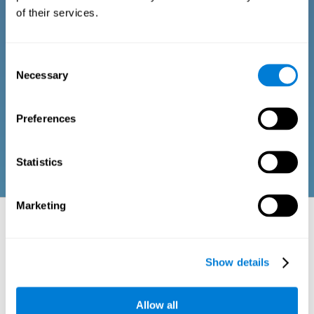
âgées
of their services.
Consiste en une série de questions auxquelles il est facile de
Consent
répondre et qui peuvent être complétées par le professionnel
responsable de l'évaluation ou par la personne qui passe le test
Necessary
Selection
d'évaluation cognitive générale. Le questionnaire recueille des
éléments sur le bien-être psychologique, les signes liés au bien-
être physique ou aux relations sociales (frustrations ou
incompréhensions sociales dues à un manque de perception,
Preferences
etc.) Les questions de chaque domaine sont adaptées aux
routines et aux activités des adultes ou des personnes âgées.
Statistics
Marketing
Aspects neuropsychologiques évalués :
domaines et capacités cognitives
Show details
La perception est le processus qui nous aide à interagir avec notre
environnement à travers les différents sens (vue, ouïe, toucher...) Dans
ce processus, notre cerveau est chargé d'intégrer les différents stimuli
perçus, de lui donner une idée de l'ensemble et d'interpréter ces
Allow all
informations. Les zones cérébrales d'association sont chargées de