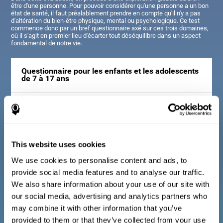
être d'une personne. Pour pouvoir considérer qu'une personne a un bon
état de santé, il faut préalablement prendre en compte qu'il n'y a pas
d'altération du bien-être physique, mental ou psychologique. Ce test
commence donc par un bref questionnaire axé sur ces trois domaines,
où il s'agit en premier lieu d'écarter tout déséquilibre dans un aspect
fondamental de notre vie.
Questionnaire pour les enfants et les adolescents
de 7 à 17 ans
Consiste en une série de questions faciles à répondre qui
doivent être remplies par le tuteur ou le professionnel
responsable de l'évaluation. Le questionnaire comprend des
questions sur les domaines suivants : le bien-être physique (être
dans un état physique approprié), le bien-être psychologique (un
This website uses cookies
bon état de nos processus cognitifs et émotionnels) et le bien-
être social (maintenir des relations saines et riches avec les
We use cookies to personalise content and ads, to
personnes qui nous entourent). Les questions appartenant à
provide social media features and to analyse our traffic.
chaque domaine sont adaptées à la vie quotidienne des enfants
et des adolescents de cet âge.
We also share information about your use of our site with
our social media, advertising and analytics partners who
may combine it with other information that you’ve
Questionnaire pour les adultes et les personnes
provided to them or that they’ve collected from your use