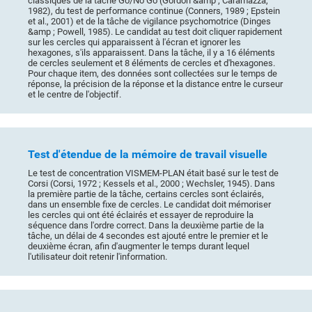
classiques de la tâche Go/No Go (Gordon &amp ; Caramazza,
1982), du test de performance continue (Conners, 1989 ; Epstein
et al., 2001) et de la tâche de vigilance psychomotrice (Dinges
&amp ; Powell, 1985). Le candidat au test doit cliquer rapidement
sur les cercles qui apparaissent à l'écran et ignorer les
hexagones, s'ils apparaissent. Dans la tâche, il y a 16 éléments
de cercles seulement et 8 éléments de cercles et d'hexagones.
Pour chaque item, des données sont collectées sur le temps de
réponse, la précision de la réponse et la distance entre le curseur
et le centre de l'objectif.
Test d'étendue de la mémoire de travail visuelle
Le test de concentration VISMEM-PLAN était basé sur le test de
Corsi (Corsi, 1972 ; Kessels et al., 2000 ; Wechsler, 1945). Dans
la première partie de la tâche, certains cercles sont éclairés,
dans un ensemble fixe de cercles. Le candidat doit mémoriser
les cercles qui ont été éclairés et essayer de reproduire la
séquence dans l'ordre correct. Dans la deuxième partie de la
tâche, un délai de 4 secondes est ajouté entre le premier et le
deuxième écran, afin d'augmenter le temps durant lequel
l'utilisateur doit retenir l'information.