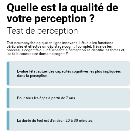
Quelle est la qualité de
votre perception ?
Test de perception
Test neuropsychologique en ligne innovant. Il étudie les fonctions
cérébrales et effectue un dépistage cognitif complet. Il évalue les
processus cognitifs qui influencent la perception et identifie les forces et
les faiblesses de ce domaine cognitif*.
Évalue l'état actuel des capacités cognitives les plus impliquées
dans la perception.
Pour tous les âges à partir de 7 ans.
La durée du test est d'environ 20 à 30 minutes.