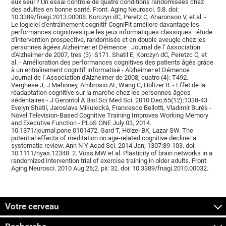
eux seul ? Un essai contrôlé de quatre conditions randomisées chez
des adultes en bonne santé. Front. Aging Neurosci. 5:8. doi:
10.3389/fnagi.2013.00008. Korczyn dC, Peretz C, Aharonson V, et al. -
Le logiciel d'entraînement cognitif CogniFit améliore davantage les
performances cognitives que les jeux informatiques classiques : étude
d'intervention prospective, randomisée et en double aveugle chez les
personnes âgées.Alzheimer et Démence : Journal de l' Association
d'Alzheimer de 2007, tres (3): S171. Shatil E, Korczyn dC, Peretzc C, et
al. - Amélioration des performances cognitives des patients âgés grâce
à un entraînement cognitif informatisé - Alzheimer et Démence :
Journal de l' Association d'Alzheimer de 2008, cuatro (4): T492.
Verghese J, J Mahoney, Ambrosio AF, Wang C, Holtzer R. - Effet de la
réadaptation cognitive sur la marche chez les personnes âgées
sédentaires - J Gerontol A Biol Sci Med Sci. 2010 Dec;65(12):1338-43.
Evelyn Shatil, Jaroslava Mikulecká, Francesco Bellotti, Vladimír Burěs -
Novel Television-Based Cognitive Training Improves Working Memory
and Executive Function - PLoS ONE July 03, 2014.
10.1371/journal.pone.0101472. Gard T, Hölzel BK, Lazar SW. The
potential effects of meditation on age-related cognitive decline: a
systematic review. Ann N Y Acad Sci. 2014 Jan; 1307:89-103. doi:
10.1111/nyas.12348. 2. Voss MW et al. Plasticity of brain networks in a
randomized intervention trial of exercise training in older adults. Front
Aging Neurosci. 2010 Aug 26;2. pii: 32. doi: 10.3389/fnagi.2010.00032.
Votre cerveau