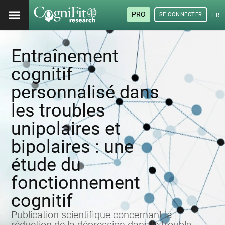
PRO
SE CONNECTER
FRA
Entraînement
cognitif
personnalisé dans
les troubles
unipolaires et
bipolaires : une
étude du
fonctionnement
cognitif
Publication scientifique concernant la