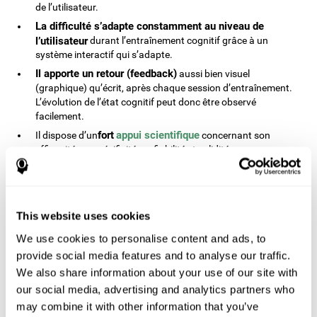
de l’utilisateur.
La difficulté s’adapte constamment au niveau de
l’utilisateur
durant l’entraînement cognitif grâce à un
système interactif qui s’adapte.
Il apporte un retour (feedback)
aussi bien visuel
(graphique) qu’écrit, après chaque session d’entraînement.
L’évolution de l’état cognitif peut donc être observé
facilement.
fort
appui scientifique
Il dispose d’un
concernant son
efficacité, sa spécificité, sa fiabilité et validité.
Méthodologie
Recrutement et conception
This website uses cookies
Pour mener à bien cette étude, les chercheurs ont choisi des
We use cookies to personalise content and ads, to
patients ambulatoires qui fréquentaient depuis longtemps la
Clinic of Prague Psychiatric Center. Tous remplissaient les
provide social media features and to analyse our traffic.
critères du CIE-10 du trouble dépressif unipolaire
We also share information about your use of our site with
(dépression) ou du trouble bipolaire en phase dépressive
. Ils
our social media, advertising and analytics partners who
parlaient tchèque, possédaient et savaient utiliser un ordinateur
may combine it with other information that you’ve
personnel et, enfin, manifestaient un intérêt pour l’étude. Les