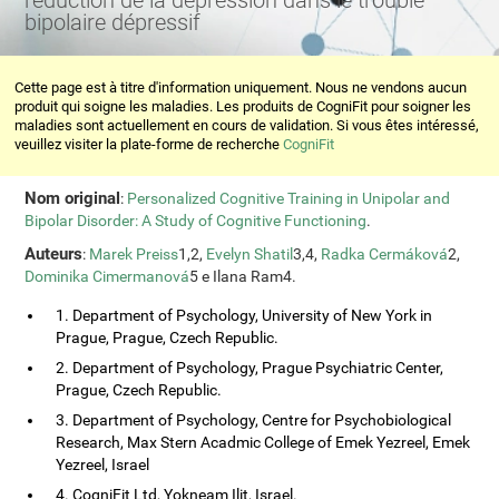
réduction de la dépression dans le trouble
bipolaire dépressif
Cette page est à titre d'information uniquement. Nous ne vendons aucun
produit qui soigne les maladies. Les produits de CogniFit pour soigner les
maladies sont actuellement en cours de validation. Si vous êtes intéressé,
veuillez visiter la plate-forme de recherche
CogniFit
Nom original
:
Personalized Cognitive Training in Unipolar and
Bipolar Disorder: A Study of Cognitive Functioning
.
Auteurs
:
Marek Preiss
1,2,
Evelyn Shatil
3,4,
Radka Cermáková
2,
Dominika Cimermanová
5 e Ilana Ram4.
1. Department of Psychology, University of New York in
Prague, Prague, Czech Republic.
2. Department of Psychology, Prague Psychiatric Center,
Prague, Czech Republic.
3. Department of Psychology, Centre for Psychobiological
Research, Max Stern Acadmic College of Emek Yezreel, Emek
Yezreel, Israel
4. CogniFit Ltd, Yokneam Ilit, Israel.