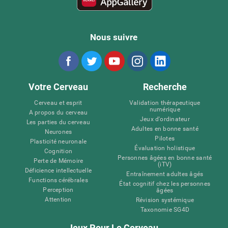
Nous suivre
Votre Cerveau
Recherche
Cerveau et esprit
Validation thérapeutique
numérique
A propos du cerveau
Jeux d'ordinateur
Les parties du cerveau
Adultes en bonne santé
Neurones
Pilotes
Plasticité neuronale
Évaluation holistique
Cognition
Personnes âgées en bonne santé
Perte de Mémoire
(iTV)
Déficience intellectuelle
Entraînement adultes âgés
Functions cérébrales
État cognitif chez les personnes
Perception
âgées
Attention
Révision systémique
Taxonomie SG4D
Jeux Pour Le Cerveau