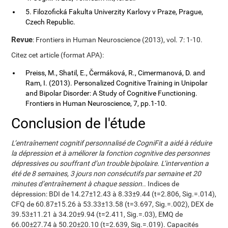
5. Filozofická Fakulta Univerzity Karlovy v Praze, Prague,
Czech Republic.
Revue
: Frontiers in Human Neuroscience (2013), vol. 7: 1-10.
Citez cet article (format APA):
Preiss, M., Shatil, E., Čermáková, R., Cimermanová, D. and
Ram, I. (2013). Personalized Cognitive Training in Unipolar
and Bipolar Disorder: A Study of Cognitive Functioning.
Frontiers in Human Neuroscience, 7, pp.1-10.
Conclusion de l'étude
L’entraînement cognitif personnalisé de CogniFit a aidé à réduire
la dépression et à améliorer la fonction cognitive des personnes
dépressives ou souffrant d’un trouble bipolaire. L’intervention a
été de 8 semaines, 3 jours non consécutifs par semaine et 20
minutes d’entraînement à chaque session.
. Indices de
dépression: BDI de 14.27±12.43 à 8.33±9.44 (t=2.806, Sig.=.014),
CFQ de 60.87±15.26 à 53.33±13.58 (t=3.697, Sig.=.002), DEX de
39.53±11.21 à 34.20±9.94 (t=2.411, Sig.=.03), EMQ de
66.00±27.74 à 50.20±20.10 (t=2.639, Sig.=.019). Capacités