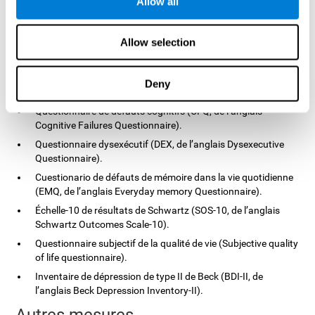
Allow all
prescription de médicaments, la thérapie individuelle ou en
groupe et la possibilité de voir des travailleurs sociaux.
Principaux résultats mesurés
Allow selection
Pour mesurer avec fiabilité les résultats de l'entraînement cognitif
de CogniFit, différents questionnaires sur l'humeur et l'état
Deny
cognitif ont été soumis :
Questionnaire de défauts cognitifs (CFQ, de l’anglais
Cognitive Failures Questionnaire).
Questionnaire dysexécutif (DEX, de l’anglais Dysexecutive
Questionnaire).
Cuestionario de défauts de mémoire dans la vie quotidienne
(EMQ, de l’anglais Everyday memory Questionnaire).
Échelle-10 de résultats de Schwartz (SOS-10, de l’anglais
Schwartz Outcomes Scale-10).
Questionnaire subjectif de la qualité de vie (Subjective quality
of life questionnaire).
Inventaire de dépression de type II de Beck (BDI-II, de
l’anglais Beck Depression Inventory-II).