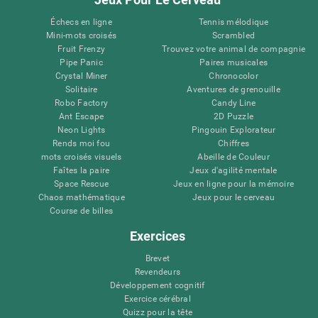
Échecs en ligne
Tennis mélodique
Mini-mots croisés
Scrambled
Fruit Frenzy
Trouvez votre animal de compagnie
Pipe Panic
Paires musicales
Crystal Miner
Chronocolor
Solitaire
Aventures de grenouille
Robo Factory
Candy Line
Ant Escape
2D Puzzle
Neon Lights
Pingouin Explorateur
Rends moi fou
Chiffres
mots croisés visuels
Abeille de Couleur
Faîtes la paire
Jeux d'agilité mentale
Space Rescue
Jeux en ligne pour la mémoire
Chaos mathématique
Jeux pour le cerveau
Course de billes
Exercices
Brevet
Revendeurs
Développement cognitif
Exercice cérébral
Quizz pour la tête