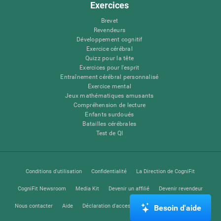
Exercices
Brevet
Revendeurs
Développement cognitif
Exercice cérébral
Quizz pour la tête
Exercices pour l'esprit
Entraînement cérébral personnalisé
Exercice mental
Jeux mathématiques amusants
Compréhension de lecture
Enfants surdoués
Batailles cérébrales
Test de QI
Conditions d'utilisation
Confidentialité
La Direction de CogniFit
CogniFit Newsroom
Media Kit
Devenir un affilié
Devenir revendeur
Nous contacter
Aide
Déclaration d'accessibilité
Centre de Confiance
Besoin d'aide