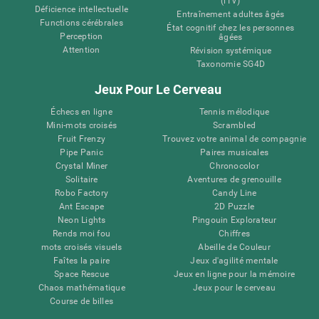
(iTV)
Déficience intellectuelle
Entraînement adultes âgés
Functions cérébrales
État cognitif chez les personnes
Perception
âgées
Attention
Révision systémique
Taxonomie SG4D
Jeux Pour Le Cerveau
Échecs en ligne
Tennis mélodique
Mini-mots croisés
Scrambled
Fruit Frenzy
Trouvez votre animal de compagnie
Pipe Panic
Paires musicales
Crystal Miner
Chronocolor
Solitaire
Aventures de grenouille
Robo Factory
Candy Line
Ant Escape
2D Puzzle
Neon Lights
Pingouin Explorateur
Rends moi fou
Chiffres
mots croisés visuels
Abeille de Couleur
Faîtes la paire
Jeux d'agilité mentale
Space Rescue
Jeux en ligne pour la mémoire
Chaos mathématique
Jeux pour le cerveau
Course de billes