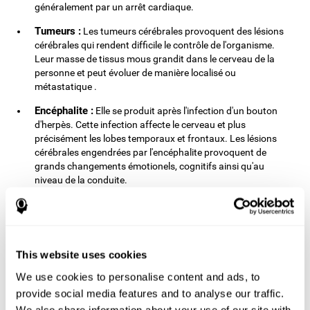
généralement par un arrêt cardiaque.
Tumeurs :
Les tumeurs cérébrales provoquent des lésions
cérébrales qui rendent difficile le contrôle de l'organisme.
Leur masse de tissus mous grandit dans le cerveau de la
personne et peut évoluer de manière localisé ou
métastatique .
Encéphalite :
Elle se produit après l'infection d'un bouton
d'herpès. Cette infection affecte le cerveau et plus
précisément les lobes temporaux et frontaux. Les lésions
cérébrales engendrées par l'encéphalite provoquent de
grands changements émotionels, cognitifs ainsi qu'au
niveau de la conduite.
est une des
A ce jour, la lésion cérébrale traumatique
principales causes d'handicap et de détérioration cognitive,
tout spécialement chez les enfants et jeunes adultes. Les
hommes sont plus souvent victimes de lésions cérébrales que les
This website uses cookies
femmes. Les causes et symptômes sont multiples et dependent
du type de lésion. Les causes incluent les chutes, les accidents de
We use cookies to personalise content and ads, to
la route, la violence et le sport.
provide social media features and to analyse our traffic.
lésions cérébrales peuvent avoir un impact
Plusieurs
We also share information about your use of our site with