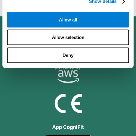
Show details
Working Memory and Executive Function - PLoS ONE July 03,
2014. 10.1371/journal.pone.0101472
Allow all
Allow selection
Deny
App CogniFit