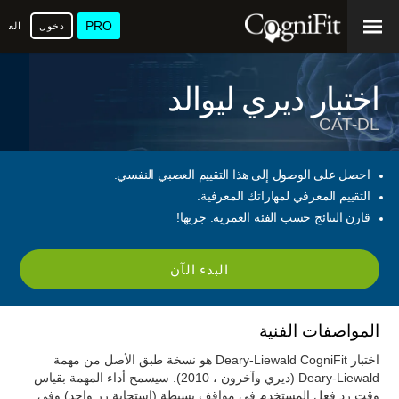
PRO
دخول
العرب
اختبار ديري ليوالد
CAT-DL
احصل على الوصول إلى هذا التقييم العصبي النفسي.
التقييم المعرفي لمهاراتك المعرفية.
قارن النتائج حسب الفئة العمرية. جربها!
البدء الآن
المواصفات الفنية
اختبار Deary-Liewald CogniFit هو نسخة طبق الأصل من مهمة
Deary-Liewald (ديري وآخرون ، 2010). سيسمح أداء المهمة بقياس
وقت رد فعل المستخدم في مواقف بسيطة (استجابة زر واحد) وفي