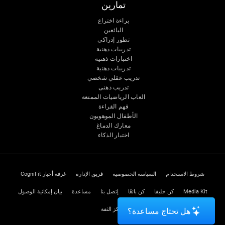
تمارين
براءة اختراع
البائعين
تطور إدراكى
تدريبات ذهنية
اختبارات ذهنية
تدريبات ذهنية
تدريب عقلي شخصي
تدريب ذهنى
العاب الرياضيات الممتعة
فهم القراءة
الأطفال الموهوبون
معارك الدماغ
اختبار الذكاء
شروط الاستخدام
السياسة الخصوصية
فريق الإدارة
غرفة أخبار CogniFit
Media Kit
كن حليفا
كن بائعًا
إتصل بنا
مساعدة
بيان إمكانية الوصول
مركز الثقة
هل تحتاج مساعدة؟