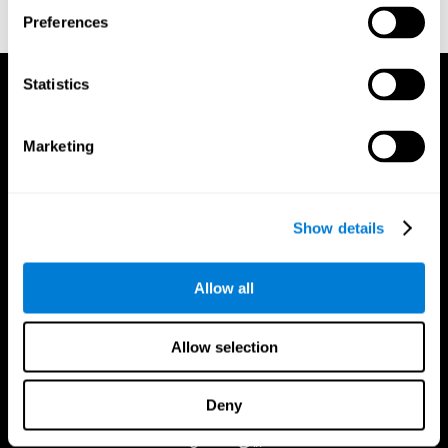
Research Methods, 43(1), 258-268.
Preferences
https://doi.org/10.3758/s13428-010-0024-1
Statistics
Marketing
Show details
Allow all
Allow selection
Deny
تطبيق CogniFit