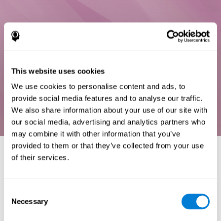
This website uses cookies
We use cookies to personalise content and ads, to
provide social media features and to analyse our traffic.
We also share information about your use of our site with
our social media, advertising and analytics partners who
may combine it with other information that you’ve
provided to them or that they’ve collected from your use
of their services.
مراجع
Consent
Deary, I. J., Liewald, D., & Nissan, J. (2010). A free, easy-to-
Necessary
Selection
use, computer-based simple and four-choice reaction time
programme: The Deary-Liewald reaction time task. Behavior