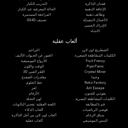
فقدان الذاكرة
التدريب للكبار
الإعاقة الذهنية
الحالة المعرفية عند الكبار
وظائف ذهنية
المراجعة المستمرة
الأعمال التنفيذيّة
تصنيف SG4D
الإدراك الحسى
الانتباه
ألعاب عقلية
الشطرنج اون لاين
التزاحم
الكلمات المتقاطعة الصغيرة
العثور عن الحيوات الأليف
Fruit Frenzy
الأزواج الموسيقية
Pipe Panic
الوقت واللون
Crystal Miner
اللغز الفني 3D
وحيدا
مغامرات الضفدع
Robo Factory
خط الحلوى
Ant Escape
لغز
يقودني للجنون
الأرقام
الكلمات المتقاطعة البصرية
لون النحلة
قم بالمطابقة
اللعبة العقلية: تفجير البالونات
فوضى الرياضيات
ألعاب الذكاء
سباق الرخام
ألعاب اون لاين من آجل الذاكرة
التنس الموسيقي
ألعاب عقلية