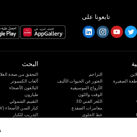
تابعونا على
ة
البحث
اين
التزاحم
التحقق من صحة العلا
اطعة الصغيرة
العثور عن الحيوات الأليف
ألعاب الكمبيوتر
الأزواج الموسيقية
البالغون الأصحاء
الوقت واللون
طيارون
اللغز الفني 3D
التقييم الشمولي
مغامرات الضفدع
كبار السن الأصحاء (iTV)
خط الحلوى
التدريب للكبار
لغز
الحالة المعرفية عند ال
الأرقام
المراجعة المستمرة
s
طعة البصرية
لون النحلة
تصنيف SG4D