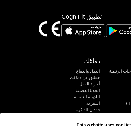
تطبيق CogniFit
دماغك
جات الرقمية
العقل والدماغ
حقائق عن دماغك
أجزاء العقل
الخلايا العصبية
اللدونة العصبية
المعرفة
فقدان الذاكرة
كبار
الإعاقة الذهنية
وظائف ذهنية
This website uses cookie
الأعمال التنفيذيّة