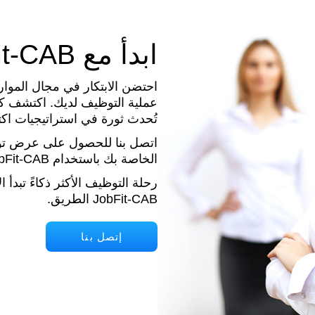
ابدأ مع JobFit-CAB
عملية التوظيف لديك. اكتشف كي
تُحدث ثورة في استراتيجيات اكت
اتصل بنا للحصول على عرض توض
الخاصة بك باستخدام JobFit-CAB .
رحلة التوظيف الأكثر ذكاءً تبدأ
JobFit-CAB الطريق.
إتصل بنا