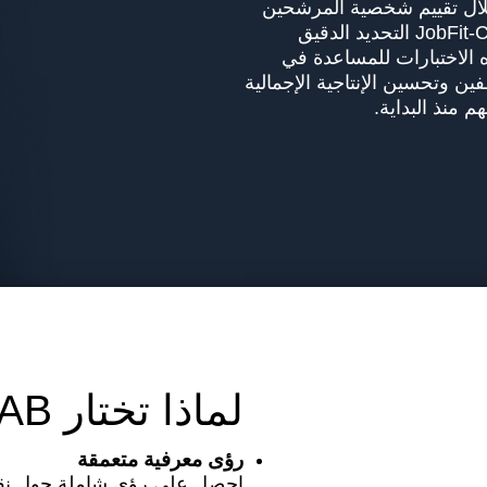
لال تقييم شخصية المرشحين
وإدراكهم الذاتي وقدراتهم المعرفية، يضمن JobFit-CAB التحديد الدقيق
الاختبارات للمساعدة في
ن وتحسين الإنتاجية الإجمالية
 منذ البداية.
لماذا تختار JobFit-CAB ؟
رؤى معرفية متعمقة
احصل على رؤى شاملة حول نقا