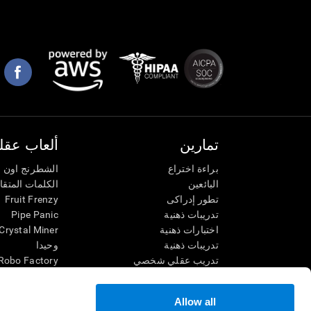
تمارين
ألعاب عقلي
براءة اختراع
الشطرنج اون ل
البائعين
الكلمات المتق
تطور إدراكى
Fruit Frenzy
تدريبات ذهنية
Pipe Panic
اختبارات ذهنية
Crystal Miner
تدريبات ذهنية
وحيدا
تدريب عقلي شخصي
Robo Factory
تدريب ذهنى
Ant Escape
العاب الرياضيات الممتعة
يقودني للجنون
Allow all
فهم القراءة
الكلمات المتقا