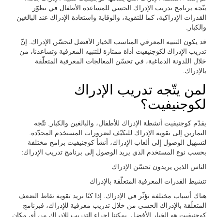
يتّجه برنامج تدريب الإدراك الحسي للمساعدة الأطفال في تطوّر
القدرات الإدراكية، كما للتقوية، والوقاية واستعادة الإدراك عند البالغين
والكبار.
قد يكون التنبيه المعرفي المناسب الخيار الأفضل لتحسّن الإدراك. إنّ
تدريب الإدراك لكوجنيفيت أداة ممتازة للتنبيه المعرفية وتساعدنا، من
خلال اللدونة الدماغية، في تحسّن المعالجات المعرفية المتعلّقة
بالإدراك.
لمن يتّجه تدريب الإدراك
لكوجنيفيت؟
يقدّم كوجنيفيت أنشطة الإدراك للأطفال، والبالغين والكبار. تتّجه
التمارين إلى تقوية الإدراك للتكيّف لضرورات المستخدم المحدّدة.
لتسهيل الوصول إلى ألعاب الإدراك، أنشأ كوجنيفيت برامج مختلفة
بحسب نوع المستخدم الذي يريد الوصول إلى برنامج تدريب الإدراك:
الناس الذين يريدون تحسّن الإدراك
تنشيط القدرات المعرفية المتعلّقة بالإدراك
هناك أسباب مختلفة تؤثّر في الإدراك. إذا كنّا نريد تقوية نقاط الضعف
المتعلّقة بالإدراك الحسي من خلال تدريب معرفية للإدراك، فبرنامج
كوجنيفيت هو الخيار الأفضل. يمكننا إجراء التدريب للإدراك من أي مكان