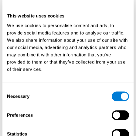
كيف تنشّط ونقوّي الإدراك ألعاب
كوجنيفيت؟
This website uses cookies
We use cookies to personalise content and ads, to
إنّ تدريب الإدراك لكوجنيفيت مؤلّف من أنشطة عصبية-نفسية تنشّط
الدماغ والقدرات المعرفية. تمثّل هذه الأنشطة هذه اجتهاداً لإدراكنا،
provide social media features and to analyse our traffic.
الأمر الذي يساعد في أدائنا.
We also share information about your use of our site with
يتمّ تنشيط المناطق المتعلّقة بأنشطة الإدراك بسبب الاجتهاد لتحقيق
our social media, advertising and analytics partners who
مطالب التدريب. إنّ اللدونة العصبية هي الطريقة الدماغية التي تسمح
may combine it with other information that you’ve
لدماغنا التكيّف لمطالب التدريب. يسمح لنا التكيّف وتغييرات اتّصالات
provided to them or that they’ve collected from your use
دماغنا استخدام القدرات المعرفية المتعلّقة بالإدراك في حياتنا اليومية
of their services.
بفعالية وأقلّ اجتهاداً.
ولكن، إنّه جدير بالذكر أنّ للحصول على النتائج لا يكفي التسلية بلعبة
ما. إنّ التدريب المعرفي للإدراك مؤلّف من مميزات تسهّل الفعالية. إنّ
Consent
النشاط الجيّد للإدراك له أسس علميّ ثابت ويكيّف الأنشطة والصعوبة
Necessary
Selection
بحسب ضروراتنا.
مزايا تمارين التنبيه المعرفي
Preferences
للإدراك لكوجنيفيت
يعمل كوجنيفين منذ سنوات كثيرة لتكون أنشطة الإدراك ممتازة. إنّ
Statistics