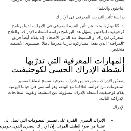
الباحثون والعلماء
دراسة تأثير التدريب المعرفي في الإدراك
إذا كنّا نهتمّ بالبحث عن تأثير التنبيه المعرفي في الإدراك، لدينا برنامج
كوجنيفيت للباحثين. يسهّل هذا البرنامج دراسة استعادة الإدراك، والعلاج
المعرفي للإدراك أو التنشيط عند الناس الأصحاء. إنّه يقدّم أيضاً فريق
"المراقبة" الذي يفعل مشاركوه تدريبا معرفيا باطلا، فمستوى الأنشطة
منخفض.
المهارات المعرفية التي تدرّبها
أنشطة الإدراك الحسي لكوجنيفيت
يتضمّن الإدراك مجموعة من قدرات معرفية تسمح لدماغنا تفسير
الملعومات من حواسنا لعلاقتنا مع البيئة، وهو أساسي في حياتنا اليومية.
يقدّم كوجنيفيت أنشطة للإدراك مسؤولة عن التنشيط وتقوية المعالجات
الإدراكية التالية:
الإدراك
الإدراك البصري: القدرة على تفسير المعلومات التي تصل إلى
عينينا من ضوء الطيف المرئي. إنّ الإدراك البصري القوي جوهري