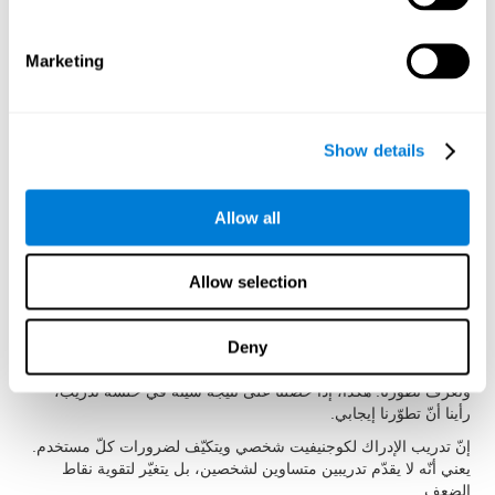
الغرض أن تكون تدريبات الإدراك سهلة الاستخدام وفعالة لتنشيط
القدرات المعرفية. لذلك، قد حقّق أنّ تمارين الإدراك لها مميزات
محدّدة:
Marketing
لإجراء أنشطة الإدراك لكوجنيفيت تكفي خطوى بسيطة. قد سهّل
كوجنيفيت استخدام تدريب الإدراك ليستفيد الأطفال، والبالغين والكبار
من تمارينه لتحسّن الإدراك.
Show details
إنّ الدافع عامل مهمّ لمدّة العلاج. لذلك، أنشأ كوجنيفيت أنشطة للإدراك
مسلية وجذابة لتسهيل دافع المستخدمين.
يجب أن نفهم التعليمات بسرعة وبدون اجتهاد. للحصول على هذا الهدف،
Allow all
صمّم كوجنيفيت تعليمات أنشطة الإدراك بطريقة تفاعلية لتكون سهلة
الفهم والتذكّر.
Allow selection
إنّه مهمّ جدّاً تلقّي تقرير سهل الفهم لنعرف ما الذي يقوم به بشكل جيد
وما الذي يجب أن نحسّنه. يقدّم كوجنيفيت تقريرا كاملا للنتائج بعد كلّ
جلسة تدريب لنعرف أداءنا بسهولة.
Deny
يحفظ كوجنيفيت النتائج المعرفية، جلسة بعد جلسة، لنرى تقدّمنا
ونعرف تطوّرنا. هكذا، إذا حصلنا على نتيجة سيئة في حلسة تدريب،
رأينا أنّ تطوّرنا إيجابي.
إنّ تدريب الإدراك لكوجنيفيت شخصي ويتكيّف لضرورات كلّ مستخدم.
يعني أنّه لا يقدّم تدريبين متساوين لشخصين، بل يتغيّر لتقوية نقاط
الضعف.