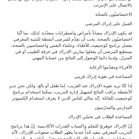
بالاتصال على الإنترنت.
الاختصاصيّون بالصحّة
العمل على إدراك المرضى
قد يكون الإدراك مصاباً بأمراض واضطرابات متعدّدة. لذلك، بما أنّنا
اختصاصيّون بالصحة، يجب أن نقدّم للمرضى أنشطة للتنبيه المعرفي.
بفضل برنامج كوجنيفيت للأطباء، وعلماء النفس واختصاصيين بالصحة،
يستطيع المرضى أن يفعلوا تمارين الإدراك في غرفة الطبيب أو في
المنزل، ولدينا دائما الوصول إلى النتائج من حسابنا المهني.
الأقرباء ومقدّموا الرعاية
المساعدة في تقوية إدراك قريبي
إذا كنّا نريد تقوية الإدراك عند القريب، إما طفل أو بالغ، ولكن نحن ندير
الأنشطة نراقب النتائج لتسهيل إدارة التدريب، يمكننا استخدام برنامج
كوجنيفيت للعائلة. إنّه مثالي للناس الذين لا يعرف استخدام الكمبيوتر.
المدارس والمدرّسون
المساعدة الطلاب في تحسّن الإدراك
إنّ الإدراك جوهريّ للتعلم واكتساب القدرات الأكاديمية. إنّ هذا برنامج
التدريب المعرفي مفيد جّداً عندما يظهر الطلاب صعوبات للإدراك، لأنّه
يسمح لنا تدريب القدرات الإدراكية الضعيفة تحسّن أدائهم في الدرس.