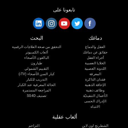
تابعونا على
دماغك
البحث
العقل والدماغ
التحقق من صحة العلاجات الرقمية
حقائق عن دماغك
ألعاب الكمبيوتر
أجزاء العقل
البالغون الأصحاء
الخلايا العصبية
طيارون
اللدونة العصبية
التقييم الشمولي
المعرفة
كبار السن الأصحاء (iTV)
فقدان الذاكرة
التدريب للكبار
الإعاقة الذهنية
الحالة المعرفية عند الكبار
وظائف ذهنية
المراجعة المستمرة
الأعمال التنفيذيّة
تصنيف SG4D
الإدراك الحسى
الانتباه
ألعاب عقلية
الشطرنج اون لاين
التزاحم