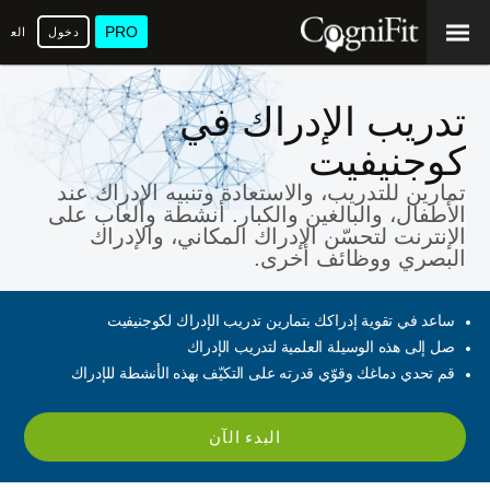
PRO
دخول
العرب
تدريب الإدراك في
كوجنيفيت
تمارين للتدريب، والاستعادة وتنبيه الإدراك عند
الأطفال، والبالغين والكبار. أنشطة وألعاب على
الإنترنت لتحسّن الإدراك المكاني، والإدراك
البصري ووظائف أخرى.
ساعد في تقوية إدراكك بتمارين تدريب الإدراك لكوجنيفيت
صل إلى هذه الوسيلة العلمية لتدريب الإدراك
قم تحدي دماغك وقوّي قدرته على التكيّف بهذه الأنشطة للإدراك
البدء الآن