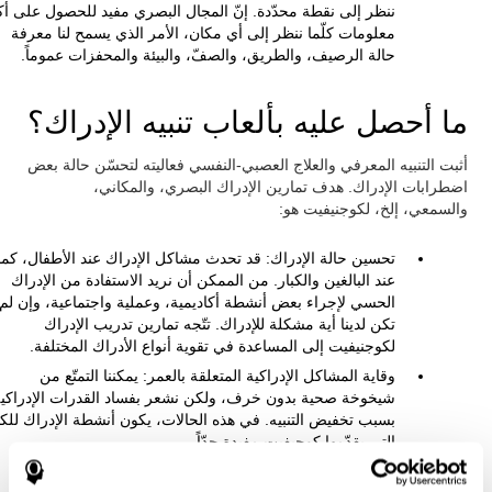
ننظر إلى نقطة محدّدة. إنّ المجال البصري مفيد للحصول على أك
معلومات كلّما ننظر إلى أي مكان، الأمر الذي يسمح لنا معرفة
حالة الرصيف، والطريق، والصفّ، والبيئة والمحفزات عموماً.
ما أحصل عليه بألعاب تنبيه الإدراك؟
أثبت التنبيه المعرفي والعلاج العصبي-النفسي فعاليته لتحسّن حالة بعض
اضطرابات الإدراك. هدف تمارين الإدراك البصري، والمكاني،
والسمعي، إلخ، لكوجنيفيت هو:
تحسين حالة الإدراك: قد تحدث مشاكل الإدراك عند الأطفال، كما
عند البالغين والكبار. من الممكن أن نريد الاستفادة من الإدراك
الحسي لإجراء بعض أنشطة أكاديمية، وعملية واجتماعية، وإن لم
تكن لدينا أية مشكلة للإدراك. تتّجه تمارين تدريب الإدراك
لكوجنيفيت إلى المساعدة في تقوية أنواع الأدراك المختلفة.
وقاية المشاكل الإدراكية المتعلقة بالعمر: يمكننا التمتّع من
شيخوخة صحية بدون خرف، ولكن نشعر بفساد القدرات الإدراكي
بسبب تخفيض التنبيه. في هذه الحالات، يكون أنشطة الإدراك للكب
التي يقدّمها كوجيفيت مفيدة جدّاً.