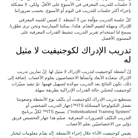
3 جلسات للتدريب المعرفي في الأسبوع على الأقلّ. ولكن، لا مشكلة
بإجراء أكثر جلسات للتدريب في اليوم أو الأسبوع، بحسب ضروراتنا.
كلّ جلسة التدريب مؤلّفة من 3 أنشطة: 2 لعبتين للتنبيه المعرفي
للإدراك ومهمّة لتقييم التقدّم. هكذا، يمكننا الممارسة ونحن نرى تطوّرنا.
يسمح لنا استخدام تقرير التدريب تنشيط القدرات المعرفية على
المستوى الأفضل.
تدريب الإدراك لكوجنيفيت لا مثيل
له
إنّ أنشطة كوجنيفيت لتدريب الإدراك لا مثيل لها. إنّ تمارين تدريب
الإدراك متعدّدة الأبعاد وأنشأها الاختصاصيون بعلوم الأعصاب. إضافة إلى
ذلك، تكون التنائج بعد التدريب موحّدة لتسهيل فهمها. تمّ تنفيذ مميّزات
كوجنيفيت لتحسّن حالة القدرات الإدراكية بطريقة سهلة.
يستطيع تدريب الإدراك لكوجنيفيت أن يكيّف نوع الأنشطة وصعوبتنا
بفضل التكنولوجيا المسجّلة ITS™(جهاز التدريب الشخصي أو
“Individualized Training System”). يسمح ITS™ لكلّ برنامج
التدريب التكيّف للضرورات المعرفية. صمّم هذا جهاز التخصيص فريق
دؤلي من الاختصاصيّين بعلم الأعصاب.
يقيس كوجنيفيت الأداء خلال إجراء الأنشطة. إنّه يقدّم معلومات ليختار