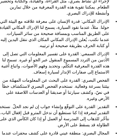
لإجراء أي نشاط بصري، مثل القراءة، والقيادة، والكتابة وتحضير
الطعام. يمكننا تقوية هذه القدرة المعرفية من خلال تمارين
وأنشطة للإدراك البصري.
الإدراك المكاني: قدرة الإنسان على معرفة علاقته مع البيئة التي
حولنا. مثلاً، عندما نقود السيارة، يسمح لنا الإدراك المكاني القيادة
على الطريق المناسب وبمسافة صحيحة من سائر السيارات.
عندما نكتب، يُعلن الإدراك المكاني المكان الذي ننقل اليدين إليه،
أو كتابة الحرف بطريقة صحيحة أو ترتيبه.
الإدراك السمعي: القدرة على تفسير المعلومات التي تصل إلى
الأذنين من التردد المسموع المنقول عبر الجو أو غيره. تسمح لنا
هذه القدرة المعرفية التكلّم، وتحديد وفهم الأصوات، واتباع أغنية أ
الاستماع إلى صفارات الإنذار لسيارة إسعاف.
الفحص البصري: القدرة على البحث عن المعلومات المهمّة من
بيئتنا بسرعة وفعالية. نستخدم الفحص البصري لاستكشاف خطأ
في نصّ، وكشف سيارتنا أو صديقنا أو العدسات اللاصقة على
الأرض وغيره.
التقدير: القدرة على التوقّع وإنشاء جواب إن لم نجد الحلّ. نستخد
التقدير لمعرفة إذا كنا نستطيع أن ندخل المترو قبل إقفال الباب، 
نتأخّر للذهاب إلى المدرسة أو العمل أو إذا كان الكأس الذي على
الطاولة قد يسقط على الأرض.
المجال البصري: منطقة عيني قادرة على كشف محفزات عندما