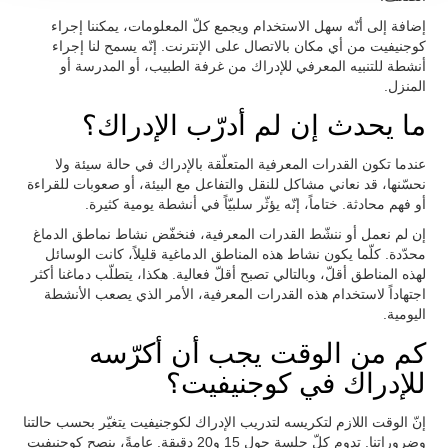
إضافة إلى أنّه سهل الاستخدام ويجمع كلّ المعلومات، يمكننا إجراء
كوجنيفيت من أي مكان بالاتصال على الإنترنت. إنّه يسمح لنا إجراء
أنشطة للتنبيه المعرفي للإدراك من غرفة الطبيب، أو المدرسة أو
المنزل.
ما يحدث إن لم أدرّب الإدراك؟
عندما تكون القدرات المعرفية المتعلّقة بالإدراك في حالة سيئة ولا
نحسّنها، قد نعاني مشاكل للنقل والتفاعل مع البيئة، أو صعوبات للقراءة
أو فهم محادثة. ختاماً، إنّه يؤثّر سلبيّاً في أنشطة يومية كثيرة.
إن لم نعمل أو ننشّط القدرات المعرفية، فنخفّض نشاط نماطق الدماغ
محدّدة. كلّما يكون نشاط هذه المناطق الدماغية قليلاً، كانت الوسائل
لهذه المناطق أقلّ، وبالتالي تصبح أقلّ فعالية. هكذا، يتطلّب دماغنا أكثر
اجتهاداً لاستخدام هذه القدرات المعرفية، الأمر الذي يصعب الأنشطة
اليومية.
كم من الوقت يجب أن أكرّسه
للإدراك في كوجنيفيت؟
إنّ الوقت اللازم لتكريسه لتدريب الإدراك لكوجنيفيت يتغيّر بحسب حالتنا
وضروراتنا. تدوم كلّ جلسة حول 15 و20 دقيقة. عامةً، ينصح كوجنيفيت