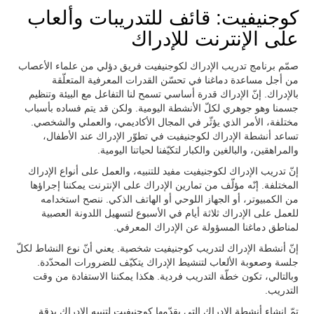
كوجنيفيت: قائف للتدريبات وألعاب
على الإنترنت للإدراك
صمّم برنامج تدريب الإدراك لكوجنيفيت فريق دؤلي من علماء الأعصاب
من أجل مساعدة دماغنا في تحسّن القدرات المعرفية المتعلّقة
بالإدراك. إنّ الإدراك قدرة أساسي تسمح لنا التفاعل مع البيئة وتنظيم
جسمنا وهو جوهري لكلّ الأنشطة اليومية. ولكن قد يتم فساده بأسباب
مختلفة، الأمر الذي يؤثّر في المجال الأكاديمي، والعملي والشخصي.
تساعد أنشطة الإدراك لكوجنيفيت في تطوّر الإدراك عند الأطفال،
والمراهقين، والبالغين والكبار لتكيّفنا لحياتنا اليومية.
إنّ تدريب الإدراك لكوجنيفيت مفيد للتنبيه، والعمل على أنواع الإدراك
المختلفة. إنّه مؤلّف من تمارين الإدراك على الإنترنت يمكننا إجراؤها
من الكمبيوتر، أو الجهاز اللوحي أو الهاتف الذكي. ننصح استخدامه
للعمل على الإدراك ثلاثة أيام في الأسبوع لتسهيل اللدونة العصبية
لمناطق دماغنا المسؤولة عن الإدراك المعرفي.
إنّ أنشطة الإدراك لتدريب كوجنيفيت شخصية. يعني أنّ نوع النشاط لكلّ
جلسة وصعوبة الألعاب لتنشيط الإدراك يتكيّف للضرورات المحدّدة.
وبالتالي، تكون خطّة التدريب فردية. هكذا يمكننا الاستفادة من وقت
التدريب.
تمّ إنشاء أنشطة الإدراك التي يقدّمها كوجنيفيت لتنبيه الإدراك بدقة.