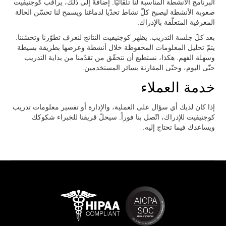
البرنامج الأنشطة المناسبة لنا تلقائيّاً. إضافةً إلى ذلك، يراقب كوجنيفيت
صعوبة الأنشطة ليصبح كلّ نشاط تحدّيا لدماغنا ويسمح لنا تحسّن الحالة
المعرفية المتعلّقة بالإدراك.
بعد كلّ جلسة التدريب. يظهر كوجنيفيت النتائج لنعرف تطوّرنا وتحسّننا.
يتمّ تحليل المعلومات المحفوظة خلال أنشطة وعرضها بطريقة بسيطة
وسهلة الفهم. هكذا، نستطيع أن نتحقّق من تقدّمنا من بداية التدريب
حتّى اليوم، وحتّى المقارنة بسائر المستخدمين.
خدمة العملاء
إذا كان لديك أي سؤال على العملية، والإدارة أو تفسير معلومات تدريب
كوجنيفيت للإدراك، اتّصل بنا فوراً. سيحلّ قريقنا للخبراء شكوكك
ويساعدك فيما تحتاج إليه.