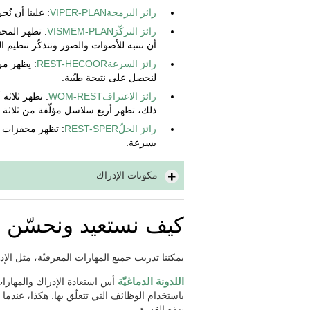
رائز البرمجةVIPER-PLAN
: علينا أن ن
رائز التركّزVISMEM-PLAN
: تظهر المحف
أن ننتبه للأصوات والصور ونتذكّر تنظيم 
رائز السرعةREST-HECOOR
: يظهر مر
لنحصل على نتيجة طيّبة.
رائز الاعترافWOM-REST
: تظهر ثلاثة 
ذلك، تظهر أربع سلاسل مؤلّفة من ثلاثة أش
رائز الحلّREST-SPER
: تظهر محفزات م
بسرعة.
مكونات الإدراك
كيف نستعيد ونحسّن ا
يمكننا تدريب جميع المهارات المعرفيّة، مثل الإدر
اللدونة الدماغيّة
أس استعادة الإدراك والمهارات 
باستخدام الوظائف التي تتعلّق بها. هكذا، عندما ن
بهذه القدرة.