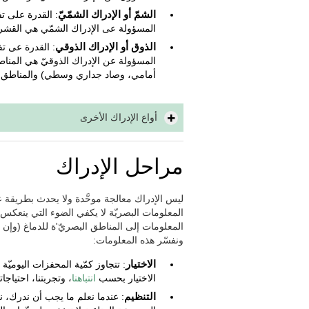
الشمّ أو الإدراك الشمّيّ
: القدرة على تف
المسؤولة عى الإدراك الشمّي هي القشرة الش
الذوق أو الإدراك الذوقي
: القدرة عى تفس
المسؤولة عن الإدراك الذوقيّ هي المنا
أمامي، وصاد جداري وسطي) والمناطق الذوقي
أواع الإدراك الأخرى
مراحل الإدراك
ليس الإدراك معالجة موحَّدة ولا يحدث بطريقة 
المعلومات البصريّة لا يكفي الضوء التي ينعكس 
المعلومات إلى المناطق البصريّ'ة للدماغ (وإن كان
ونفسّر هذه المعلومات:
الاختيار
: تتجاوز كمّية المحفزات اليوميّة 
الاختيار بحسب
انتباهنا
، وتجربتنا، احتياجاتن
التنظيم
: عندما نعلم ما يجب أن ندرك، نج