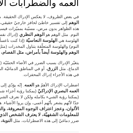
العمه والضطرابات الأخ
في بعض الظروف، لا يعكس الإدراك الحقيقة. من
الوهم
إلى تفسير خاطئ لحافز خارجيّ حقيقي،
هذه الظواهر بدون مرض، مسبّبة بمميّزات فيسيولو
النوم. مثل الوهم هو
الوهم النظري
(إدراك نفس 
الهلوسة هي
الهلوسة النعاسيّة
(إذا كنت ناعساً
النوم) والهلوسة المتعلّقة بتناول المخدرات (مثل LSD أو فطر الهلوسة الذذي يؤدّي إلى هلوسة معقّدة
الوهم والهلوسة أيضاً بأمراض، مثل الفصام، و
يتغيّر الإدراك بسبب الضرر في الأضاء الحسّيّة
الدماغ، مثل
الزرق
، أو في المناطق الدماغيّة ا
في هذه الأجزاء إدراك المحفزات.
اضطراب الإدراك الأهمّ هو
العمه
. إنّه يؤدّي إل
العمه البصري الإدراكيّ
(يمكننا رؤية أجزاء شي
(يمكننا رؤية الشيء بكامله ولكن لا نعرف الشي
جدّا لأنّهم يشعر بأنّهم أعمى، وإن يروا الأشيا
الألوان، وعجز اعتراف الوجوه المعروفة، وال
للمعلومات الشفهيّة، لا يعترف الشخص الذي ي
ضرر دماغيّ إلى هذه الاضطرابات، مثل
النوبة