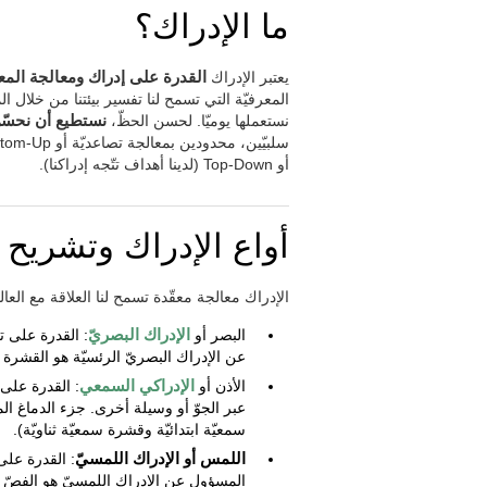
ما الإدراك؟
يعتبر الإدراك
القدرة على إدراك ومعالجة المع
المعرفيّة التي تسمح لنا تفسير بيئتنا من خلال الم
نستعملها يوميّا. لحسن الحظّ،
نستطيع أن نحسّن
أو Top-Down (لدينا أهداف تتّجه إدراكنا).
أواع الإدراك وتشريح 
الإدراك معالجة معقّدة تسمح لنا العلاقة مع ال
البصر أو
الإدراك البصريّ
: القدرة على ت
عن الإدراك البصريّ الرئسيّة هو القشرة ال
الأذن أو
الإدراكي السمعي
: القدرة على
عبر الجوّ أو وسيلة أخرى. جزء الدماغ 
سمعيّة ابتدائيّة وقشرة سمعيّة ثناويّة).
اللمس أو الإدراك اللمسيّ
: القدرة عل
المسؤول عن الإدراك اللمسيّ هو الفصّ الج