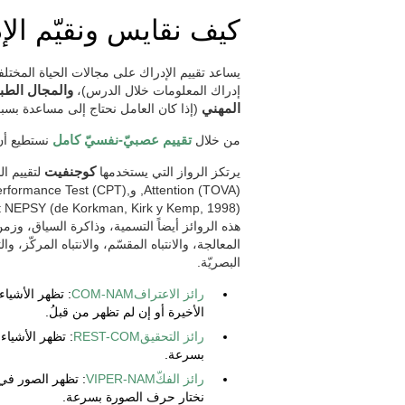
كيف نقايس ونقيّم الإ
يساعد تقييم الإدراك على مجالات الحياة المختلف
إدراك المعلومات خلال الدرس)،
والمجال الطبي
المهني
(إذا كان العامل نحتاج إلى مساعدة بسبب
من خلال
تقييم عصبيّ-نفسيّ كامل
نستطيع أ
يرتكز الرواز التي يستخدمها
كوجنفيت
Attention (TOVA), وest (CPT
هذه الروائز أيضاً التسمية، وذاكرة السياق، وزم
المعالجة، والانتباه المقسّم، والانتباه المركّز، 
البصريّة.
رائز الاعترافCOM-NAM
: تظهر الأشيا
الأخيرة أو إن لم تظهر من قبلُ.
رائز التحقيقREST-COM
: تظهر الأشياء
بسرعة.
رائز الفكّVIPER-NAM
: تظهر الصور في
نختار حرف الصورة بسرعة.