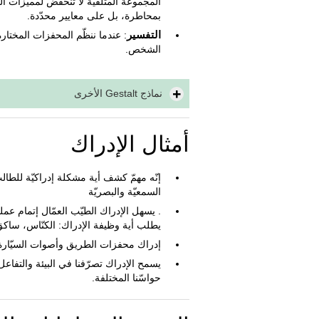
المجموعة المتلقية لا تنخفض لمميّزات
بمحاطرة، بل على معايير محدّدة.
التفسير
: عندما ننظّم المحفزات المختارة،
الشخص.
نماذج Gestalt الأخرى
أمثال الإدراك
إنّه مهمّ كشف أية مشكلة إدراكيّة للطالب
السمعيّة والبصريّة
. يسهل الإدراك الطيّب العمّال إتمام عمله
يطلب أية وظيفة الإدراك: الكنّاس، ساكق 
إدراك محفزات الطريق وأصوات السيّارة ج
يسمح الإدراك تصرّفنا في البيئة والتفاع
حواسّنا المختلفة.