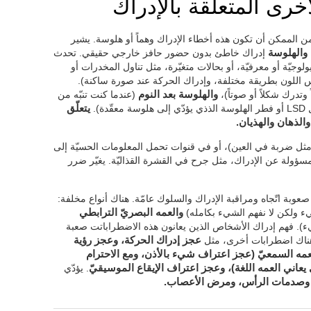
رى المتعلّقة بالإدراك
 الممكن أن تكون هذه أخطاء الإدراك وهماً أو هلوسة. يشير
والهلوسة
إدراك خاطئ بدون حضور حافز خارجي حقيقي. تحدث
جيّة أو معرفيّة، أو بحالات متغيّرة، مثل تناول المخدرات أو
اللون بطريقة مختلفة، وإدراك الحركة عند صورة ساكنة).
 وتدرك شكلاً أو صوتاً)،
والهلوسة بعد النوم
(عندما كنت تنبّه من
).
يتعلّق
الذهان والهذيان.
 (مثل ضربة في العين)، أو في قنوات تحمل المعلومات الحسيّة إلى
لمسؤولة عن الإدراك، مثل جرح في القشرة القذاليّة. يغيّر ضرر
ى صعوبة اتّجاه ومراقبة الإدراك والسلوك عامّة. هناك أنواع مخلفة:
ء ولكن لا نفهم الشيء بكامله)
والعمه البصريّ الترابطي
ء). فهم إدراك الأشخاص الذين يعانون هذه الاضطراباتت صعبة
ء. هناك اضطرابات أخرى، مثل
عجز إدراك الحركة، وعجز رؤية
عمه السمعيّ (عجز اعتراف شيء بالأذن، ومع الاحترام
عاني العمه اللغة)، وعجز اعتراف الإيقاع الموسيقيّ
. يؤدّي
، وصدمات الرأس، ومرض الأعصاب.