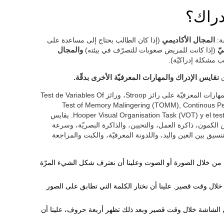
دراك؟
ة:
المجال الأكاديمي
(إذا كان الطالب بحتاج إلى مساعدة على
ّ
(إذا كانت للمريض صعوبات للتصرّف في بيئته)
والمجال
 مشكلة إدراكيّة).
ن
نقايس الإدراك والمهارات المعرفيّة الأخرى بدقّة.
لتقييم المهارات المعرفيّة على رائز Stroop، ورائز Test de Variables Of
Test of Memory Malingering (TOMM), Continous Performance T),
Hooper Visual Organisation Task (VOT) y el test NEPSY (de Korkman, Kirk y Kemp, 1998). يقايس
ن الكمون، ذاكرة العمل، والتحيين، والذاكرة البصريّة، وسرعة
والتنسيق بين العين واليد، واللدونة المعرفيّة، والكبت والمراجعة
ء من خلال الصورة أو الصوت وعلينا أن نعترف شكل الشيء المرّة
 خلال وقت قصير. علينا أن نختار الكلمة التي تطابق على الصور
 الشاشة خلال وقت قصير وبعد ذلك تظهر أربعة حروف، علينا أن