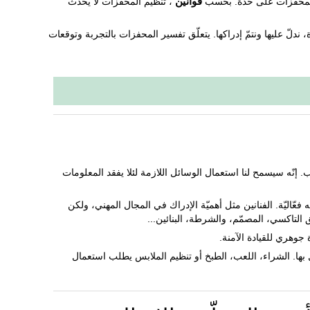
 المحفزات على حدة. بحسب
قوانين
، تنظيم المحفزات لا يحدث
 ندلّ عليها ونتمّ إدراكها. يتعلّق تفسير المحفزات بالتجربة وتوقعات
. إنّه سيسمح لنا استعمال الوسائل اللازمة لئلا يفقد المعلومات
 فعّاليّة. الفنانين مثل أهميّة الإدراك في المجال المهني، ولكن
التاكسي، المصمّم، والشرطة، البنائين...
وهري للقيادة الآمنة.
ل بها. الشراء، اللعب، الطبخ أو تنظيم الملابس يطلب استعمال