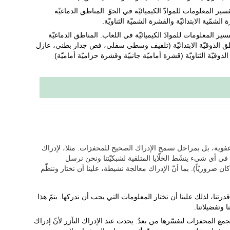
سير المعلومات للموادّ الكيميائيّة في الجوّ. المناطق الدماغيّة
مّية الابتدائيّة والقشرة الشميّة الثناويّة.
ير المعلومات للموادّ الكيميائيّة في اللعاب. المناطق الدماغيّة
طق الذوقيّة الابتدائيّة (تلفيف وسطي سفلي، فص جدار بطني، عازل
ّة الثناويّة (قشرة أماميّة جانبيّة وقشرة حزاميّة أماميّة)
عفوية، بل بمراحل تسمح الإدراك الصحيح للمحفزات. مثلا، لإدراك
في أي شيء ينشّط الخلّايا المتلقية لشبكيّتنا ونحن نرسل
 ضروريّاً). بما أنّ الإدراك معالجة نشيطة، علينا أن نختار وننظّم
قدرتنا، لذلك علينا أن نختار المعلومات التي يجب أن ندركها. يتمّ هذا
ا وتفضيلاتنا.
مع المحفزات لنفسّرها من بعدُ. يحدث عند الإدراك التآزر لأنّ إدراك