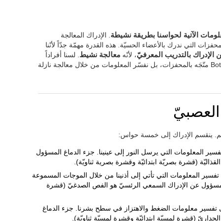
لومات الآتية لحواسنا بطريقة نشيطة
. الإدراك المعالجة
حفزات التي ندرك بالأعضاء الحسيّة. هذه القدرة مهمّة جدّاً لأنّنا
 الإدراك بالتدريب المعرفيّ
، لأنّه
معالجة نشيط
. لسنا أفراداً
سلبيّين، محدودين بمعالجة تصاعديّة أو Bottom-Up متّجَه بالمحفزات، بل نفسّر المعلومات من خلال معالجة نازلة
العصبيّ
عالم. ينقسم الإدراك إلى خمسة حواس:
فسير المعلومات التي يرسل النور إلى عينينا. جزء الدماغ المسؤول
قذاليّة (قشرة بصريّة ابتدائيّة وقشرة بصرية ثناويّة).
 تفسير المعلومات التي تأتي إلى أذنينا من خلال الموجات المسموعة
المسؤول عن الإدراك السمعي الرئسيّ هو الفص الصدغيّ (قشرة
ى تفسير معلومات الضغط والاهتزاز في سطح بشرنا. جزء الدماغ
داريّ (قشرة لمسيّة ابتدائيّة وقشرة لمسيّة ثناويّة).