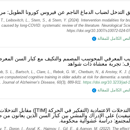
 التدخل لضباب الدماغ الناجم عن فيروس كورونا الطويل: مراج
T., Leibovitch, L., Stern, S., & Stern, Y. (2024). Intervention modalities for br
caused by long‑COVID: systematic review of the literature. Neurological Sci
https://doi.org/10.1007/s10072-024-0
لنص الكامل للمقالة
يب المعرفي المحوسب المصمم والتكيف مع كبار السن المعرض
ف: تجربة معشاة ذات شواهد
, S. L., Bartsch, L., Clare, L., Rebok, G. W., Cherbuin, N., & Anstey, K. J. 
ve computerized cognitive training in older adults at risk for dementia: a ran
al. Journal of Alzheimer’s Disease, 60(3), 889-911.
https://doi.org/10.3233/jad
لنص الكامل للمقالة
تأثير [TIM]) مقابل التدخلات أحادية الأسلوب
فيت) على الإدراك والمشي بين كبار السن الذين يعانون من 
لمجتمع: دراسة عشوائية محكومة
T., Doron, I., Asraf, K., Haimov, I., Gil, E., & Agmon, M. (2022). The effect