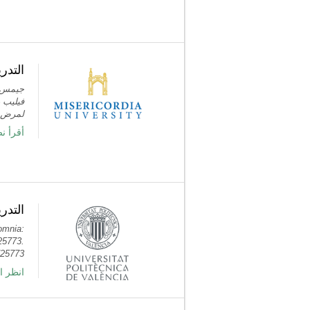
التدر
جيمس ،
فيليب ر
لمرض الزهايمر
أ PubMed
التدر
somnia:
725773.
725773
انظر ا