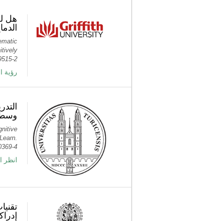
هل لع
الدم.
ematic
tively
9515-2
ر PubMed
التدر
وسط ا
nitive
 Learn.
0369-4
انظر ا
تقنيا
إدراك