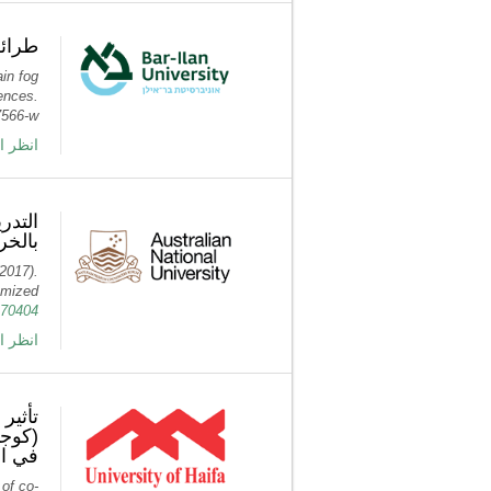
طرائق
ain fog
ences.
7566-w
انظر ا
التدر
بالخر
(2017).
domized
-170404
انظر ا
كوجني
في ا.
 of co-