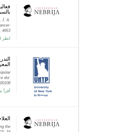
فعالي
بالس
, J. A.
ancer-
 4953.
انظر ا
التدر
المعر
ipolar
ce doi:
00108.
أ PubMed
العلا
ing the
2), 34