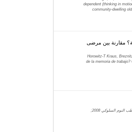
dependent (thinking in motio
community-dwelling old
لة؟ مقارنة بين مرضى
Horowitz-T Kraus, Breznit
de la memoria de trabajo? 
هايموڤ إي, هانوك إ, هورويتز إي, -الأرق المزمن والأداء الإدراكي لدى البالغين الأكبر سنا - طب النوم السلوكي 2008;