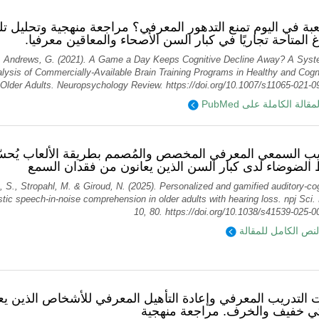
بة في اليوم تمنع التدهور المعرفي؟ مراجعة منهجية وتحليل ت
اغ المتاحة تجاريًا في كبار السن الأصحاء والمعاقين معرفيا
 & Andrews, G. (2021). A Game a Day Keeps Cognitive Decline Away? A Syst
ysis of Commercially-Available Brain Training Programs in Healthy and Cogni
 Older Adults. Neuropsychology Review. https://doi.org/10.1007/s11065-021-0
ؤية المقالة الكاملة على
يب السمعي المعرفي المخصص والمُصمم بطريقة الألعاب يُحسّ
لضوضاء لدى كبار السن الذين يعانون من فقدان السمع
 S., Stropahl, M. & Giroud, N. (2025). Personalized and gamified auditory-cog
stic speech-in-noise comprehension in older adults with hearing loss. npj Sci.
10, 80. https://doi.org/10.1038/s41539-025-0
لنص الكامل للمقالة
ت التدريب المعرفي وإعادة التأهيل المعرفي للأشخاص الذين 
ي خفيف والخرف. مراجعة منهجية