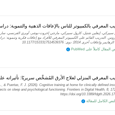
يب المعرفي بالكمبيوتر للناس بالإعاقات الذهنية والتنموية: دراس
سبيركي، إيفلين شتيل، كارول سبيركي، مارجي إخروت-بوشر، أوبري الفرنسي، سارة
وس. التدريب القائم على الكمبيوتر المعرفي للأفراد مع إعاقات فكرية وتنموية: دراسة
 وإعاقات أخرى 2014؛ دوى: 10.1177/1533317514539376
قرأ نص المقال كاملاً على
يب المعرفي المنزلي لعلاج الأرق المُشخَّص سريريًا: تأثيراته عل
A., & Puertas, F. J. (2026). Cognitive training at home for clinically defined in
fects on sleep and psychological functioning. Frontiers in Digital Health, 8, 1
https://doi.org/10.3389/fdgth.2026.1
لنص الكامل للمقالة