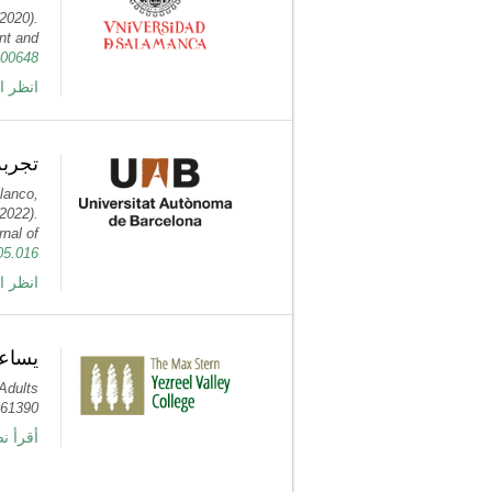
(2020).
ent and
.00648
انظر ا
NCREM)
lanco,
(2022).
rnal of
.05.016
انظر ا
يساعد
Adults
061390
أ PubMed