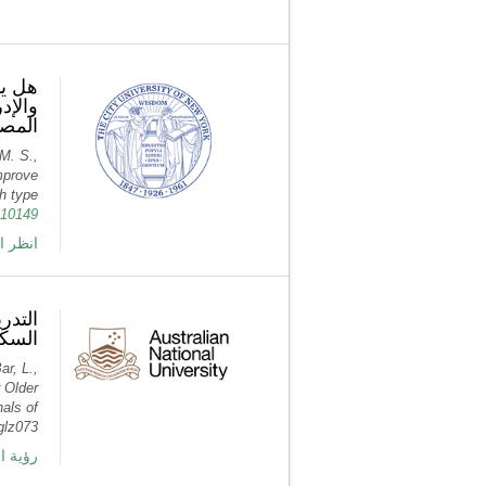
هل يؤ
والإد
المصا
 M. S.,
mprove
h type
.110149
انظر ا
التدر
السكر
r, L.,
 Older
als of
glz073
ر PubMed