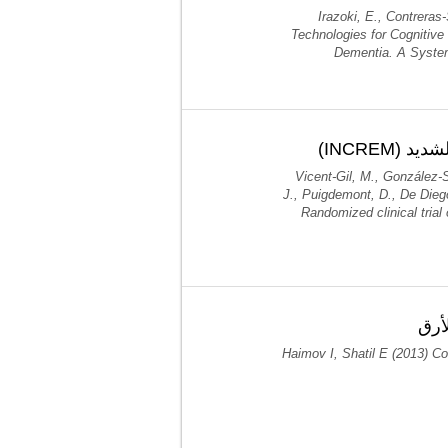
Irazoki, E., Contreras
Technologies for Cognitive
Dementia. A System
 الشديد
Vicent-Gil, M., González-
J., Puigdemont, D., De Diego
Randomized clinical trial
أرق
Haimov I, Shatil E (2013) C