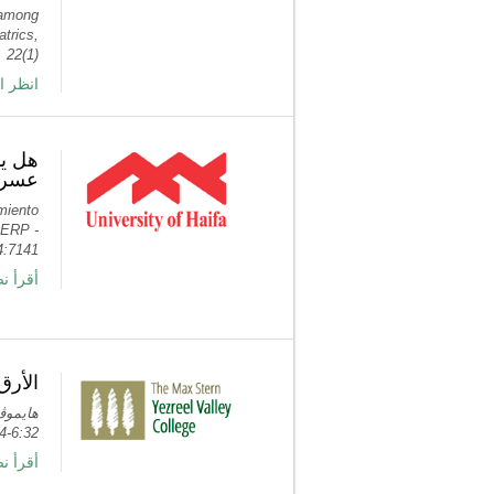
t among
trics,
22(1)
انظر ال
هل يم
ع ERP
miento
 ERP -
:7141.
أ PubMed
الأرق
6:32-54.
أ PubMed