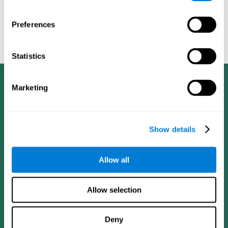
tres (3): S171.
Shatil E, Korczyn dC, Peretz C, et al. - Mejorar el rendimiento
Preferences
cognitivo en pacientes ancianos con entrenamiento cognitivo
computarizado - El Alzheimer y a Demencia: El diario de la
Asociación de Alzheimer de 2008, cuatro (4): T492.
Statistics
Marketing
Show details
Allow all
Allow selection
Deny