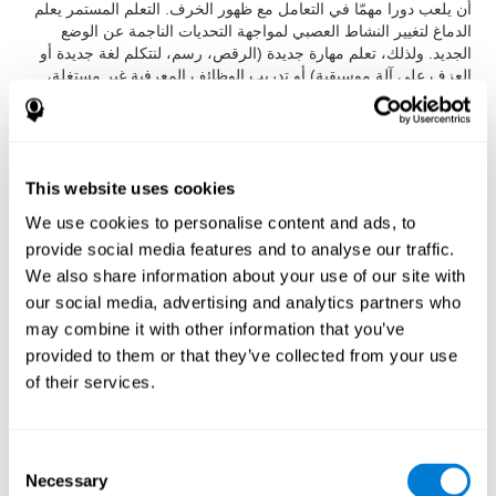
أن يلعب دورا مهمّا في التعامل مع ظهور الخرف. التعلم المستمر يعلم
الدماغ لتغيير النشاط العصبي لمواجهة التحديات الناجمة عن الوضع
الجديد. ولذلك، تعلم مهارة جديدة (الرقص، رسم، لنتكلم لغة جديدة أو
العزف على آلة موسيقية) أو تدريب الوظائف المعرفية غير مستغلة،
على سبيل المثال، من خلال تدريب الدماغ,وهو يعطي الدماغ قدرة
التكيف اللازمة لتكيّف الدوائر العصبية عند مواجهة تحديات الخرف.
This website uses cookies
مراجع
We use cookies to personalise content and ads, to
provide social media features and to analyse our traffic.
James Siberski, Evelyn Shatil, Carol Siberski, Margie Eckroth-
We also share information about your use of our site with
Bucher, Aubrey French, Sara Horton, Rachel F. Loefflad, Phillip
our social media, advertising and analytics partners who
Rouse. Computer-Based Cognitive Training for Individuals With
may combine it with other information that you’ve
Intellectual and Developmental Disabilities: Pilot Study - The
provided to them or that they’ve collected from your use
American Journal of Alzheimer’s Disease & Other Dementias
of their services.
2014; doi: 10.1177/1533317514539376
Korczyn dC, Peretz C, Aharonson V, et al. - برنامج التدريب
المعرفي كوجنفيت تنتج تحسنا أكبر في الأداء المعرفي من ألعاب
Consent
الكمبيوتر الكلاسيكية: الاستشراف، والعشوائية، والتدخل مزدوجة
Necessary
التعمية في كبار السن. الزهايمر والخرف: مجلة جمعية الزهايمر 2007,
Selection