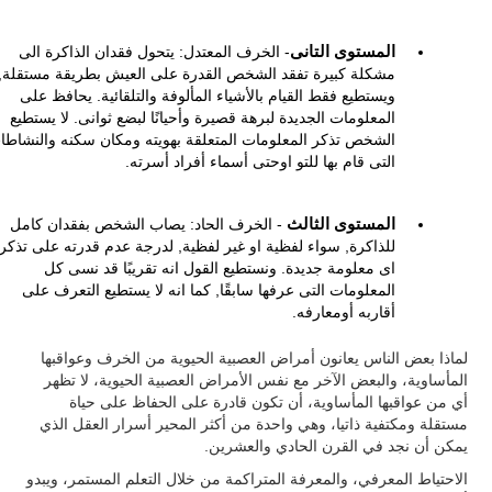
المستوى التانى
- الخرف المعتدل: يتحول فقدان الذاكرة الى
مشكلة كبيرة تفقد الشخص القدرة على العيش بطريقة مستقلة,
ويستطيع فقط القيام بالأشياء المألوفة والتلقائية. يحافظ على
المعلومات الجديدة لبرهة قصيرة وأحيانًا لبضع ثوانى. لا يستطيع
الشخص تذكر المعلومات المتعلقة بهويته ومكان سكنه والنشاطا
التى قام بها للتو اوحتى أسماء أفراد أسرته.
المستوى الثالث
- الخرف الحاد: يصاب الشخص بفقدان كامل
للذاكرة, سواء لفظية او غير لفظية, لدرجة عدم قدرته على تذكر
اى معلومة جديدة. ونستطيع القول انه تقريبًا قد نسى كل
المعلومات التى عرفها سابقًا, كما انه لا يستطيع التعرف على
أقاربه أومعارفه.
لماذا بعض الناس يعانون أمراض العصبية الحيوية من الخرف وعواقبها
المأساوية، والبعض الآخر مع نفس الأمراض العصبية الحيوية، لا تظهر
أي من عواقبها المأساوية، أن تكون قادرة على الحفاظ على حياة
مستقلة ومكتفية ذاتيا، وهي واحدة من أكثر المحير أسرار العقل الذي
يمكن أن نجد في القرن الحادي والعشرين.
الاحتياط المعرفي، والمعرفة المتراكمة من خلال التعلم المستمر، ويبدو