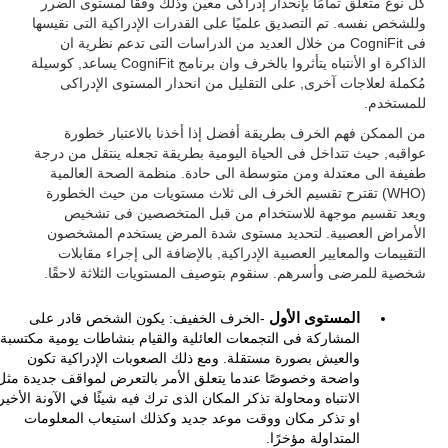
كل نوع متعلق تمامًا بإنحدار إدراكى معين وذلك وفقًا لمستوى الضرر
وللشخص نفسه. تم التصديق علميًا على القدرات الإدراكية التى نقيسها
فى CogniFit من خلال العديد من الدراسات التى تدعم نظرية ان
الذاكرة او الأنتباه يتأثروا بالخرف وان برنامج CogniFit يساعد, كوسيلة
مُكملة لعلاجات آخرى, على التقليل من انحدار المستوى الإدراكى
للمستخدم.
من الممكن فهم الخرف بطريقة أفضل إذا أخذنا بالاعتبار خطورة
عواقبه, حيث تتداخل فى الحياة اليومية بطريقة تجعله ينتقل من درجة
طفيفة الى معتدلة ومن متوسطة الى حادة. منظمة الصحة العالمية
(WHO) تقترح تقسيم الخرف الى ثلاث مستويات من حيث الخطورة
ويعد تقسيم موجهة للاستخدام من قبل المتخصصين فى تشخيص
الأمراض العصبية. لتحديد مستوى شدة المرض يستخدم المشخصون
التقييمات والمعايير العصبية الإدراكية, بالإضافة الى إجراء مقابلات
شخصية للمرضى وأسرهم. سنقوم بتوصيف المستويات الثلاثة لاحقًا.
المستوى الأول
-الخرف الخفيف: يكون الشخص قادر على
المشاركة فى التجمعات العائلية والقيام بنشاطات يومية مكتسبة
والعيش بصورة مستقلة. ومع ذلك الصعوبات الإدراكية تكون
واضحة وخصوصًا عندما يتعلق الأمر بالتعرض لمواقف جديدة مثل
الانتباه ومحاولة تذكر المكان الذى ترك فيه شيئًا في الآونة الأخير
او تذكر مكان ووقت موعد جديد وكذلك استيعاب المعلومات
المتداولة مؤخرًا.