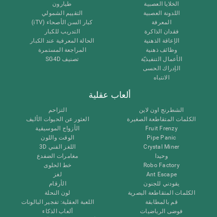
الخلايا العصبية
طيارون
اللدونة العصبية
التقييم الشمولي
المعرفة
كبار السن الأصحاء (iTV)
فقدان الذاكرة
التدريب للكبار
الإعاقة الذهنية
الحالة المعرفية عند الكبار
وظائف ذهنية
المراجعة المستمرة
الأعمال التنفيذيّة
تصنيف SG4D
الإدراك الحسى
الانتباه
ألعاب عقلية
الشطرنج اون لاين
التزاحم
الكلمات المتقاطعة الصغيرة
العثور عن الحيوات الأليف
Fruit Frenzy
الأزواج الموسيقية
Pipe Panic
الوقت واللون
Crystal Miner
اللغز الفني 3D
وحيدا
مغامرات الضفدع
Robo Factory
خط الحلوى
Ant Escape
لغز
يقودني للجنون
الأرقام
الكلمات المتقاطعة البصرية
لون النحلة
قم بالمطابقة
اللعبة العقلية: تفجير البالونات
فوضى الرياضيات
ألعاب الذكاء