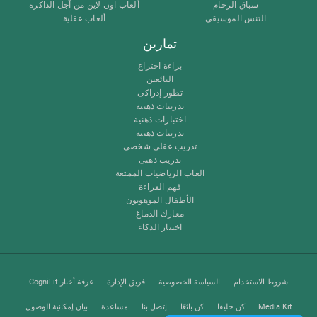
سباق الرخام
ألعاب اون لاين من آجل الذاكرة
التنس الموسيقي
ألعاب عقلية
تمارين
براءة اختراع
البائعين
تطور إدراكى
تدريبات ذهنية
اختبارات ذهنية
تدريبات ذهنية
تدريب عقلي شخصي
تدريب ذهنى
العاب الرياضيات الممتعة
فهم القراءة
الأطفال الموهوبون
معارك الدماغ
اختبار الذكاء
شروط الاستخدام
السياسة الخصوصية
فريق الإدارة
غرفة أخبار CogniFit
Media Kit
كن حليفا
كن بائعًا
إتصل بنا
مساعدة
بيان إمكانية الوصول