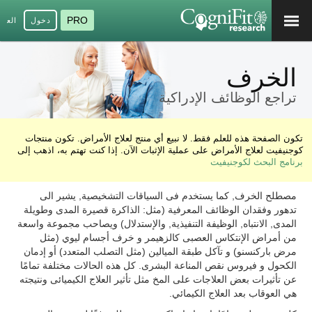
PRO
دخول
العرب
الخرف
تراجع الوظائف الإدراكية
تكون الصفحة هذه للعلم فقط. لا نبيع أي منتج لعلاج الأمراض. تكون منتجات
كوجنيفيت لعلاج الأمراض على عملية الإثبات الآن. إذا كنت تهتم به، اذهب إلى
برنامج البحث لكوجنيفيت
مصطلح الخرف, كما يستخدم فى السياقات التشخيصية, يشير الى
تدهور وفقدان الوظائف المعرفية (مثل: الذاكرة قصيرة المدى وطويلة
المدى, الانتباه, الوظيفة التنفيذية, والإستدلال) ويصاحب مجموعة واسعة
من أمراض الإنتكاس العصبى كالزهيمر و خرف أجسام ليوي (مثل
مرض باركنسنو) و تآكل طبقة الميالين (مثل التصلب المتعدد) أو إدمان
الكحول و فيروس نقص المناعة البشرى. كل هذه الحالات مختلفة تمامًا
عن تأثيرات بعض العلاجات على المخ مثل تأثير العلاج الكيميائى ونتيجته
هي العوقاب بعد العلاج الكيمائي.