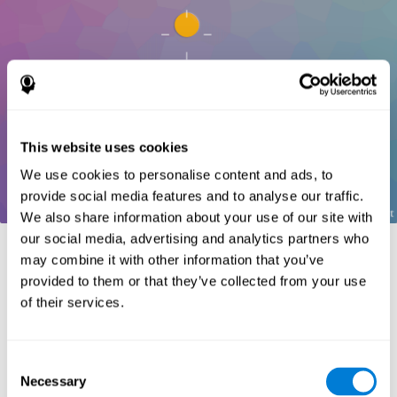
This website uses cookies
We use cookies to personalise content and ads, to
provide social media features and to analyse our traffic.
We also share information about your use of our site with
our social media, advertising and analytics partners who
المراجع:
may combine it with other information that you’ve
.
provided to them or that they’ve collected from your use
Greenberg, L. M., Kindschi, C. L., & Corman, C. L. (1996).
of their services.
TOVA test of variables of attention: clinical guide. St. Paul, MN:
TOVA Research Foundation.
Stroop, J. R (1935). Studies of interference in serial verbal
Consent
reactions. Journal of experimental psychology, 18(6), 643.
Necessary
Selection