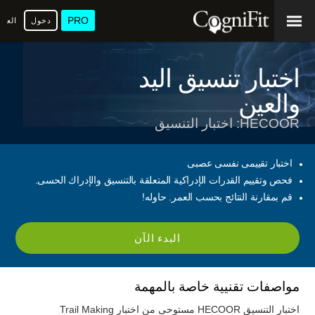
PRO
دخول
العرب
اختبار تنسيق اليد
والعين
HECOOR: اختبار التنسيق
اختبار تقييمى نفسى عصبى
فحص وتقييم القدرات الإدراكية المتعلقة بالتنسيق والإدراك الحسى.
قم بمقارنة النتائج بحسب العمر. حاوله!
البدء الآن
مواصفات تقنيية خاصة بالمهمة
اختبار التنسيق HECOOR مستوحى من اختبار Trail Making