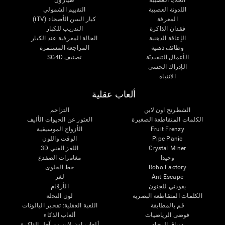
الخلايا العصبية
طيارون
اللدونة العصبية
التقييم الشمولي
المعرفة
كبار السن الأصحاء (iTV)
فقدان الذاكرة
التدريب للكبار
الإعاقة الذهنية
الحالة المعرفية عند الكبار
وظائف ذهنية
المراجعة المستمرة
الأعمال التنفيذيّة
تصنيف SG4D
الإدراك الحسى
الانتباه
ألعاب عقلية
الشطرنج اون لاين
التزاحم
الكلمات المتقاطعة الصغيرة
العثور عن الحيوات الأليف
Fruit Frenzy
الأزواج الموسيقية
Pipe Panic
الوقت واللون
Crystal Miner
اللغز الفني 3D
وحيدا
مغامرات الضفدع
Robo Factory
خط الحلوى
Ant Escape
لغز
يقودني للجنون
الأرقام
الكلمات المتقاطعة البصرية
لون النحلة
قم بالمطابقة
اللعبة العقلية: تفجير البالونات
فوضى الرياضيات
ألعاب الذكاء
سباق الرخام
ألعاب اون لاين من آجل الذاكرة