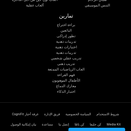
التنس الموسيقي
ألعاب عقلية
تمارين
براءة اختراع
البائعين
تطور إدراكى
تدريبات ذهنية
اختبارات ذهنية
تدريبات ذهنية
تدريب عقلي شخصي
تدريب ذهنى
العاب الرياضيات الممتعة
فهم القراءة
الأطفال الموهوبون
معارك الدماغ
اختبار الذكاء
شروط الاستخدام
السياسة الخصوصية
فريق الإدارة
غرفة أخبار CogniFit
Media Kit
كن حليفا
كن بائعًا
إتصل بنا
مساعدة
بيان إمكانية الوصول