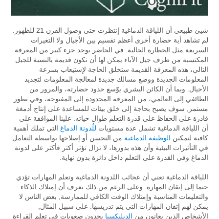
شيئ طبيعي أن اللياقة الدماغية إنتظرت حتى وصول القرن 21 للظهور.
لم تشاهد أية حضارة أخرى أعظم تقسيم بين الأجيال ولا التغيرات
السريعة مثل الحظارة الحالية. في الحاضر يوجد جزء كبير من المعرفة
المكتسبة من طرف جيل الآباء يمكن لها أن تكون قديمة بالنسبة للجيل
التالي، هذه المعرفة القديمة ستخلق الحاجة لإستيعاب بسرعة
المعلومات الجديدة ووضع مسالك جديدة لمعالجة المعلومات لتجديد
الأجيال. وبما أن الكائن البشري يوّسع حدود حضارته، والمرور من
الطائفي إلى العالمي، من المعرفة المحدودة إلى المفتوحة، وفي تطور
مستمر, سوف يصبح بحاجة إلى خلق بيئات للمساعدة على إنتاج أدمغة
قادرة على الحفاظ على قدرة التعلم طوال حياته. علينا الموافقة على
أن اللياقة الدماغية تشمل عدة مستويات
للُدونة الدماغ
التي تملك أهمية
كافية لتمكين
الوظيفة الدماغية
من التحسن أو إصلاحها بواسطة التعامل
في التأثيرات البيئية وأن هذه بدورها، لا تزال تؤثر أكثر فأكثر على لدونة
الدماغ وفي القدرة على التعلم داخل دائرة بدون نهاية.
اللياقة الدماغية تعني أن عجائب اللدونة الدماغية وتعلم المهارات تؤدي
حتما إلى إتقان المهارة. وعلى الرغم من ذلك نعرف أن إمتلاك الذكاء
والتعليمات المناسبة وإمتلاك الوقت الكافي للممارسة, بعض الناس لا
يمكن لهم إتقان المهارات التي يتم تدريسها. على سبيل المثال,
الأشخاص الذين يعانون من
الديليكسيا
يجدون صعوبات في تعلم القراءة