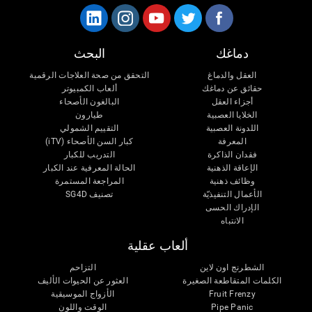
دماغك
البحث
العقل والدماغ
التحقق من صحة العلاجات الرقمية
حقائق عن دماغك
ألعاب الكمبيوتر
أجزاء العقل
البالغون الأصحاء
الخلايا العصبية
طيارون
اللدونة العصبية
التقييم الشمولي
المعرفة
كبار السن الأصحاء (iTV)
فقدان الذاكرة
التدريب للكبار
الإعاقة الذهنية
الحالة المعرفية عند الكبار
وظائف ذهنية
المراجعة المستمرة
الأعمال التنفيذيّة
تصنيف SG4D
الإدراك الحسى
الانتباه
ألعاب عقلية
الشطرنج اون لاين
التزاحم
الكلمات المتقاطعة الصغيرة
العثور عن الحيوات الأليف
Fruit Frenzy
الأزواج الموسيقية
Pipe Panic
الوقت واللون