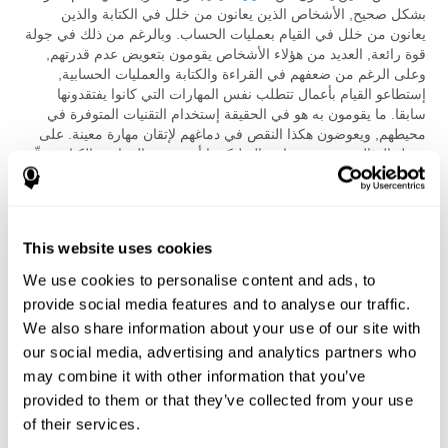
بشكل صحيح, الأشخاص الذين يعانون من خلل في الكتابة والذين
يعانون من خلل في القيام بعمليات الحساب. وبالرغم من ذلك في جولة
قوة رائعة, العديد من هؤلاء الأشخاص يقومون بتعويض عدم قدرتهم,
وعلى الرغم من ضعفهم في القراءة والكتابة والعمليات الحسابية,
إستطاعو القيام بأعمال تتطلب نفس المهارات التي كانوا يفتقدونها
سابقا. ما يقومون به هو في الحقيقة إستخدام التقنيات المتوفرة في
محيطهم, ويعوضون هكذا النقص في دماغهم لإتقان مهارة معينة. على
سبيل المثال, شخص مصاب بالديليكسيا أو صعوبة القراءة والكتابة يوجِّه
قراءته من خلال إستماع القراءات الشفوية المعطاة من طرف الآباء أو
المعلمين. دماغه يتعلم معالجة اللغة المكتوبة بطريقة مختلفة تماما عن
عقول الآخرين, الذين بإمكانهم فك شيفرة الحروف والأصوات من تلقاء
أنفسهم. هذا التعويض يُعمل به دائما إذا كان المحيط يقوم بإمداد كافي
This website uses cookies
لمواد القراءة الشفوية. ولذلك اللياقة الدماغية تعني القدرة على الثقة
في أكثر من أسلوب واحد للتعلم وتكوين خطة لحل المشاكل. كما
We use cookies to personalise content and ads, to
أوضح المثال السابق, أن تطور المسالك البديلة لمعالجة المعلومات
provide social media features and to analyse our traffic.
مستحيل بدون محيط لتمكينه من البحث عن البديل. وبالرغم من ذلك
We also share information about your use of our site with
وجود هدف واضح مهم أيضا لتحقيق اللياقة الدماغية. للإستمرار مع مثالنا
our social media, advertising and analytics partners who
لصعوبة القراءة والكتابة, الهدف ليس في النجاح في قراءة الحروف
والكلمات ولكن فهم المعنى العام الذي ينقله النص المكتوب. وفي
may combine it with other information that you’ve
خلاصة القول اللياقة الدماغية يمكن أن تتطور عندما المحيط يعطيها
provided to them or that they’ve collected from your use
العديد من المصادر الموازية للمعلومات, في مثالنا, الهدف هو كل من
of their services.
النص المكتوب والقراءة بصوت عال. ومن الرغم من أن هذه البيئة الغنية