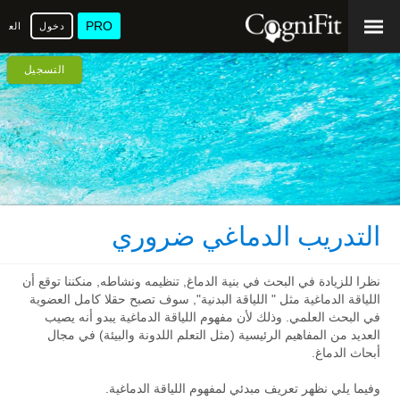
PRO
دخول
العرب
التسجيل
التدريب الدماغي ضروري
نظرا للزيادة في البحث في بنية الدماغ, تنظيمه ونشاطه, منكننا توقع أن
اللياقة الدماغية مثل " اللياقة البدنية", سوف تصبح حقلا كامل العضوية
في البحث العلمي. وذلك لأن مفهوم اللياقة الدماغية يبدو أنه يصيب
العديد من المفاهيم الرئيسية (مثل التعلم اللدونة والبيئة) في مجال
أبحاث الدماغ.
وفيما يلي نظهر تعريف مبدئي لمفهوم اللياقة الدماغية.