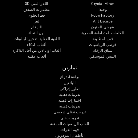
Crystal Miner
اللغز الفني 3D
وحيدا
مغامرات الضفدع
Robo Factory
خط الحلوى
Ant Escape
لغز
يقودني للجنون
الأرقام
الكلمات المتقاطعة البصرية
لون النحلة
قم بالمطابقة
اللعبة العقلية: تفجير البالونات
فوضى الرياضيات
ألعاب الذكاء
سباق الرخام
ألعاب اون لاين من آجل الذاكرة
التنس الموسيقي
ألعاب عقلية
تمارين
براءة اختراع
البائعين
تطور إدراكى
تدريبات ذهنية
اختبارات ذهنية
تدريبات ذهنية
تدريب عقلي شخصي
تدريب ذهنى
العاب الرياضيات الممتعة
فهم القراءة
الأطفال الموهوبون