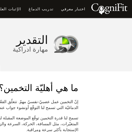
اختبار معرفي
تدريب الدماغ
الإثبات الع
التقدير
مهارة ادراكية
ما هي أهليّة التخمين؟
إنّ التخمين عمل عصبيّ-نفسيّ مهمّ. تتعلّق الفعّال
الدماغيّة التي تسمح لنا التوقّع أونشوء جواب عند
تسمح لنا قدرة التخمين توقّع الموضعة المقبلة ل
المتغيّرات، مثل المسافة، الحركة، السرعة والزمن
الإستجابة بأكثر سرعة ومراقبة.