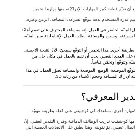
أن تقيّم قطعة كبير للمهارات الإدراكيّة، منها مهارة التخمين.
قييم قدرة المستخدم بدقة لتوقّع السرعة، المصافة، الزمن وغيره.
قبل للمنبّه الحاضر في العمل. إنه سيساعد المحترف على تقييم أهليّة
 بسرعته، وسيره والمسافة. يطلب العمل الإنتباه لبدء سير المنبّه،
 بطريقة أخرى. هذا التخمين أو التوقّع سمعيّ، لأنّ النتيجة الأحسنى
كرة على المدى القصير. يجب أن تقيم بالعمل في مكان خال من
ّه وتتوقّع أوتخمّن قياساً.
يتوقّع الموضعة، الوضع، الموضعة والمسافة لصوّر العمل. في هذا
ّته لإدراك المسافة وحجم الأشياء من رئاية 3D.
دير المعرفي؟
كمهارة أخرى، نساعدك في كوجنيفي على فعله بطريقة مهنيّة.
ها كوجنيفيت تدريب الوظائف الدماغية وقدرة التقدير العقلي. إنّ
م اتصال عصبي، تمّ تقويته. وهذا يطبق على الاتصالات العصبية التي