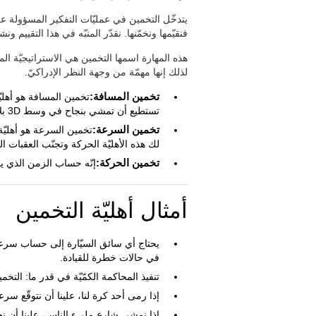
يتدخّل التخمين في عمليّات التفكير المسؤولة 
فنقيّمها ونخمّنها. نقدّر المنبّه في هذا التقييم ون
هذه المهارة اسمها التخمين هي الاستراتيجيّة المصغ
لذلك إنها مهمّة من وجهة النظر الإدراكيّ.
تخمين المسافة:
تخمين المسافة هو أهليّ
تستطيع أن تمشي بنجاح في وسط 3D بلا تصدم أشخاصا أخرون أو أشياء.
تخمين السرعة:
تخمين السرعة هو أهليّة
لك هذه الأهليّة الحركة وتجنّب العقبات ا
تخمين الحركة:
إنّه حساب الزمن الذي يمر
أمثال أهليّة التخمين
يحتاج أي سائق السيّارة إلى حساب سرعة ال
في حالات خطرة للقيادة.
تنفيذ المحاكمة الكمّيّة في قدر ما: التخمي
إذا رمى أحد كرة لنا، علينا أن نتوقّع سرع
إذا نمشي شارع مليء الناس، علينا أن نح