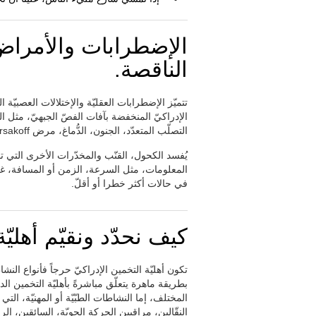
الإضطرابات والأمراض ا
الناقصة.
تتميّز الإضطرابات العقليّة والإختلالات العصبيّة 
الإدراكيّ المنخفضة بآفات الفصّ الجبهيّ، مثل ال
التصلّب المتعدّد، الجنون، الدُّماغ، مرض Korsakoff، الحصرالنفسيّ، الاكتئاب، إلخ.
يُفسد الكحول، القنّب والمخدّرات الأخرى التي تؤ
المعلومات، مثل السرعة، الزمن أو المسافة، غير 
في حالات أكثر خطرا أو أقلّ.
كيف نحدّد ونقيّم أهليّ
تكون أهليّة التخمين الإدراكيّ حرجاً فأنواع النش
بطريقة ماهرة يتعلّق مباشرةً بأهليّة التخمين الد
المختلف، إما النشاطات الطبّيّة أو المهنيّة، الت
النقّالين، مراقبين الحركة الجويّة، السائقين، الري