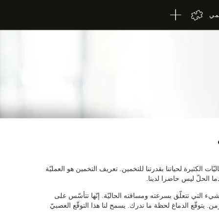
لمي
يّات الكثيرة لحياتنا بقدرتنا للتخمين. تعريف التخمين هو العمليّة
ما الحلّ ليس حاضرا لدينا.
شيء التي تتعلّق بسرعته ومسافته الحاليّة. إنّها تتأسّس على
. يتوقّع الدماغ لحظة ما ندرك. يسمح لنا هذا التوقّع العصبيّ