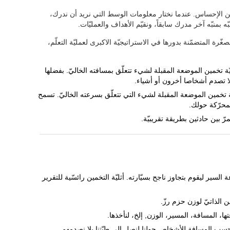
عن الإحساس. عندما نختار معلومات الوسط التي نريد أن ندرك،
شبّه بمنبّه آخر مدرك سابقاً، ونقيّم الأهداف والعمليّات.
ّرة المتضمّنة بدورها في الاستراتيجيّة الاكبرى لعمليّة التعلّم،
ة تخمين الموضعة المقبلة لشيء تتعلّق بمسافته الخاليّ. بفضلها
 تخمين الموضعة المقبلة لشيء التي تتعلّق بسرعته الخاليّ. تسمح
لمحرّكة حولك.
ّ بين حادثين بطريقة تقريبيّة.
سير ليقوم بتجاوز ناجح بسيّارته. أثليّة التخمين رائسّية للتقرير
ن الذاتيّ لوزن حزم رزّ.
تها، المسافة، المسير، الوزن, إلخ، لنأخذها.
سب المسافة للأشخاص حولنا لنصل إلى طيّتنا بلا نصدمهم.