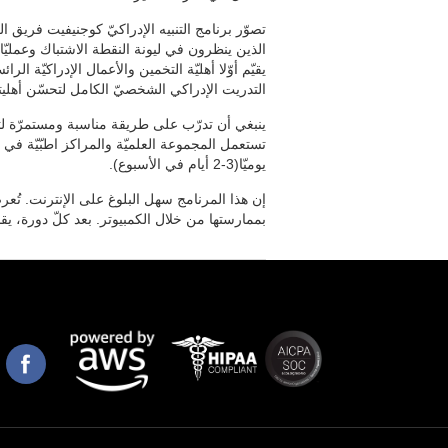
تصوّر برنامج التنبيه الإدراكيّ كوجنيفيت فريق الع
الذين ينظرون في ليونة النقطة الاشتباك وعمليّات
يقيّم أوّلا أهليّة التخمين والأعمال الإدراكيّة الرا
التدريت الإدراكي الشخصيّ الكامل لتحسّن أهليته
ينبغي أن تدرّب على طريقة مناسبة ومستمرّة لتنبّه
يوميّا(3-2 أيام في الأسبوع).
إن هذا المرنامج سهل البلوغ على الإنترنت. تُعرض 
بممارستها من خلال الكمبيوتر. بعد كلّ دورة، يقدّم