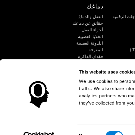
دماغك
جات الرقمية
العقل والدماغ
حقائق عن دماغك
أجزاء العقل
الخلايا العصبية
اللدونة العصبية
المعرفة
فقدان الذاكرة
كبار
الإعاقة الذهنية
وظائف ذهنية
This website uses cookie
الأعمال التنفيذيّة
We use cookies to personal
الإدراك الحسى
traffic. We also share info
الانتباه
analytics partners who may
they’ve collected from your
الوصول
مركز الثقة
Consent
CogniFit Inc © 2026