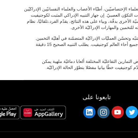
لماء الإختصاصيّين، أطبّاء الأعصاب والعلماء النفسانيّين الإدراكيّين
 التكوّن العصبيّ. إن جهاز التنبيه الإدراكي المثبت لكوجنيفيت
ئسيّة الأخرى بدقّة، وبياء على هذه النتائج، يقدّم الفرد،تلقائيّا، نظام
 للتخمين والمهارات الإدراكيّة الأخرى.
 وتحسّن العمليّات الإدراكيّة المتضمّنة في أهليّة التخمين.
تستعمل المجموعة العلميّة والمراكز اطبّيّة في جميع أحاء العالم كوجنيفيت. يطلب التنبيه الصحيح 15 دقيقة
التمارين التفاعليّة المختلفة ألعابا دماغيّة ملهية يمكن
 كوجنيفيت خطّا بيانيا مفصّلا بتطوّر الحالة الإدراكيّة.
تابعونا على