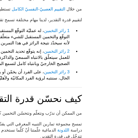
من خلال
التقييم العصبيّ-النفسيّ الكامل
تستطيع 
لتقييم قدرة التقدير، لدينا مهام مختلفة تسمح ت
1 رائز التخمين
، له عمليّة التوقّع المست
التوقّع والتخمين المستقبل للشيء متعلّقا
لأنه سيحدّد نتيجة الرائز في هذا التمرين.
2 رائز التخمين
، إنه يتوقّع تحديد التخمين
للعمل سيتعلّق بالانتباه السمعيّ والذا
الضجيج الخارجيّ وبانتباه كامل لتسمع المنب
3 رائز التخمين
، على الفرد أن يخمّن أو 
الحال، سننتبه لرؤية الفرد المكانيّة ولأهلي
كيف نحسّن قدرة التق
من الممكن أن ندرّب ونتعلّم ونتحسّن التخمين 
تمسح مجموعة تمارين التنبيه المعرفي التي يقدّم
دراسة
اللدونة
الدماغية علّمتنا أنّ كلّما نستخد
تتدخّل في قدرة التقدير.