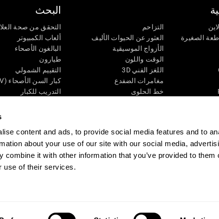
ة
البحث
اين
التزاحم
التحقق من صحة العلا
اطعة الصغيرة
العثور عن الحيوات الأليف
ألعاب الكمبيوتر
الأزواج الموسيقية
البالغون الأصحاء
الوقت واللون
طيارون
اللغز الفني 3D
التقييم الشمولي
مغامرات الضفدع
كبار السن الأصحاء (iTV)
خط الحلوى
التدريب للكبار
لغز
الحالة المعرفية عند ال
الأرقام
المراجعة المستمرة
s
طعة البصرية
لون النحلة
تصنيف SG4D
ise content and ads, to provide social media features and to an
اللعبة العقلية: تفجير البالونات
rmation about your use of our site with our social media, advertis
ات
ألعاب الذكاء
 combine it with other information that you’ve provided to them o
ألعاب اون لاين من آجل الذاكرة
قي
ألعاب عقلية
 use of their services.
 CogniFit
Media Kit
كن حليفا
كن بائعًا
إتصل بنا
مساعدة
بيان إمكانية 