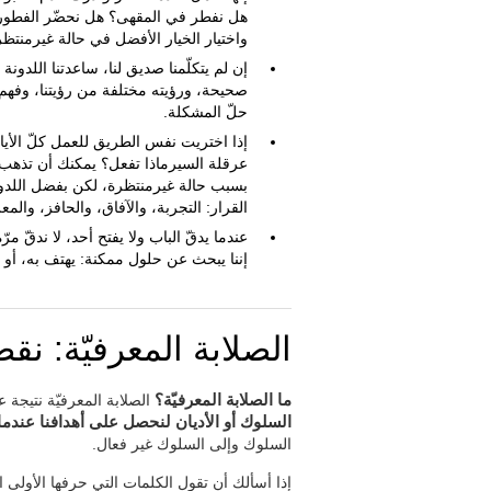
هل نفطر في المقهى؟ هل نحضّر الفطور بم
واختيار الخيار الأفضل في حالة غيرمنتظر
إن لم يتكلّمنا صديق لنا، ساعدتنا اللدونة ا
صحيحة، ورؤيته مختلفة من رؤيتنا، وفهم ص
حلّ المشكلة.
إذا اختريت نفس الطريق للعمل كلّ الأيام
عرقلة السيرماذا تفعل؟ يمكنك أن تذهب با
بسبب حالة غيرمنتظرة، لكن بفضل اللدونة
القرار: التجربة، والآفاق، والحافز، والم
عندما يدقّ الباب ولا يفتح أحد، لا ندقّ مر
إننا يبحث عن حلول ممكنة: يهتف به، أو 
الصلابة المعرفيّة: نقص
ما الصلابة المعرفيّة؟
الصلابة المعرفيّة نتيجة عد
السلوك أو الأديان لنحصل على أهدافنا عندما 
السلوك وإلى السلوك غير فعال.
إذا أسألك أن تقول الكلمات التي حرفها الأولى 