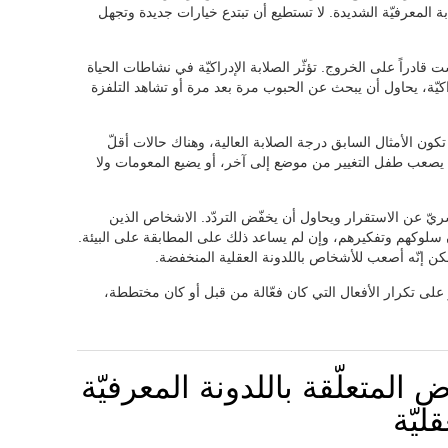
بة المعرفيّة الشديدة. لا تستطيع أن تبتدع خيارات جديدة وتجهل
قادراً على الخروج. تؤثّر الصلابة الإدراكيّة في نشاطات الحياة
راكيّة، يحاول أن يبحث عن الحبوب مرة بعد مرة أو تشاهد التلفزة
تكون الأمثال السابق درجة الصلابة العالية، وهناك حالات أقلّ
 يصعب طفل التغيير من موضع إلى آخر، أو يضيع المعومات ولا
يّ عن الاستقرار ويحاول أن يخفّض التردّد. الاشخاص الذين
يون سلوكهم وتفكيرهم، وإن لم يساعد ذلك على المطابقة على البيئة.
كن إنّه أصعب للأشخاص باللدونة العقلية المنخفضة.
على تكرار الأفعال التي كان فعّالة من قبل أو كان مختططة،
المتعلّقة باللدونة المعرفيّة
ليّة