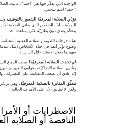
الواحدة التي تفكّر فيها هي "أحمد"، عانيت الصلا
"أحمد" اسم شخص.
تؤدّي الصلابة المعرفيّة الشعور بالتوقيف
ولست 
اليوميّة سلبيّا. الشخص الذي يعاني الصلابة الإد
بتحكّم بعدي دون بطاريّة حتّى يساعده أحد.
هناك درجات اللدونة والصلابة العقلية المختلفة. 
وضوح تؤثّر أيضا في حياة الأشخاص (مثل عندما
يفهم ما يقول الاستاذ خلال الدرس).
لم تحدث الصلابة المعرفيّة؟
يبحث الدماغ البشر
يعانون الصلابة الإدراكيّة، يجهلون التغيير ويبق
إنّه عادي أن نصعب المطابقة على التغييرات، ول
تتعلّق المثابرة بالصلابة المعرفيّة
، وهي ترتكز 
ولكن لا تطابق الآن على الأهداف الحالية.
الاضطرابات أو الأمراض 
الناقصة أو الصلابة العق