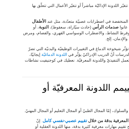
ّر اللدونة الإداكيّة مباشراً أو تتغيّر الأعمال التي تتعلّق بها
يّة المنخفضة في اضطرابات عصبيّة متعدّدة، مثل عند
الأطفال
عانوا
صدمات الرأس
(حادث سيّاراة، سعقوط)،
النوبة
، أو
وفرط النشاط، والاضطراب الوسواسي القهري، والفصام، ومرض
الإدمان، إلخ.
تؤثّر شيخوخة الدماغ في التغييرات الوظيفيّة والبدنيّة التي تضرّ
درسات أنّ الدريب الإدراكيّ يؤثّر في
اللدونة الدماغيّة
إيجابيّا،
 العمل التنفيذيّ واللدونة المعرفيّة. نعطيك في كوجنيفيت نشاطات
يمم اللدونة المعرفيّة أو
السلوك، إمّا المجال الطبيّ أو المجال التعليم أو المجال المهنيّ.
و المعرفية بدقة من خلال
تقييم عصبي-نفسي كامل
. إنّ
تقييم مهارات معرفية كثيرة بدقة، منها اللدونة العقلية أو