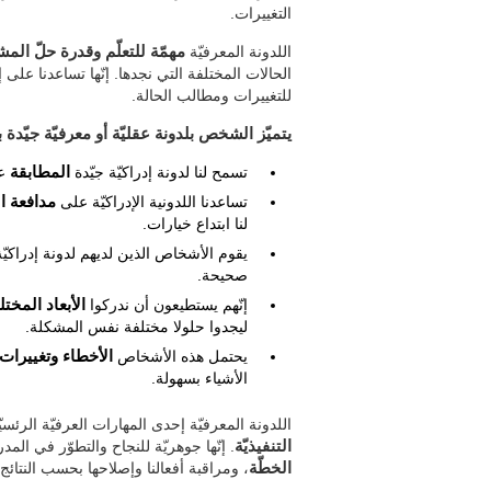
التغييرات.
اللدونة المعرفيّة
مهمّة للتعلّم وقدرة حلّ الم
الحالات المختلفة التي نجدها. إنّها تساعدنا عل
للتغييرات ومطالب الحالة.
يتميّز الشخص بلدونة عقليّة أو معرفيّة جيّدة ب
تسمح لنا لدونة إدراكيّة جيّدة
المطابقة
عل
تساعدنا اللدونية الإدراكيّة على
مدافعة ا
لنا ابتداع خيارات.
يقوم الأشخاص الذين لديهم لدونة إدراكيّة
صحيحة.
إنّهم يستطيعون أن ندركوا
الأبعاد المختل
ليجدوا حلولا مختلفة نفس المشكلة.
يحتمل هذه الأشخاص
الأخطاء وتغييرا
الأشياء بسهولة.
اللدونة المعرفيّة إحدى المهارات العرفيّة الرئسي
التنفيذيّة
. إنّها جوهريّة للنجاح والتطوّر في المدر
الخطّة
، ومراقبة أفعالنا وإصلاحها بحسب النتائج.