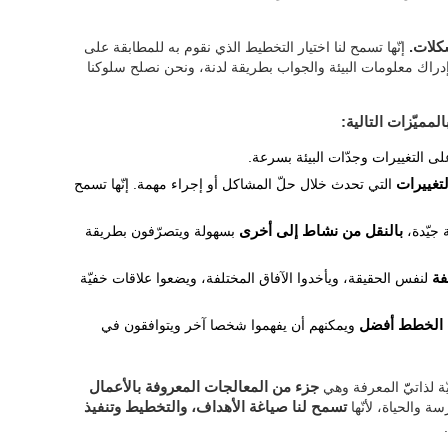
شكلات.
إنّها تسمح لنا اختيار التخطيط الذي نقوم به للمطابقة على
ى إدراك معلومات البيئة والجواب بطريقة لدنة، ونحن نصلح سلوكنا
المميّزات التالية:
ى التغييرات وجدّات البيئة بسرعة.
لتغييرات
التي تحدث خلال حلّ المشاكل أو إجراء مهمة. إنّها تسمح
 جيّدة،
بالنقل من نشاط إلى أخرى
بسهولة ويتصرّفون بطريقة
فة
لنفس الحقيقة، ويأخدوا الآفاق المختلفة، ويضعوا علاقات خفيّة
ت الخطط أفضل
ويمكنهم أن يفهموا شخصا آخر ويتوافقون في
ّة لذاتيّّ المعرفة وهي
جزء من المعالجات المعروفة بالأعمال
سة والحياة، لأنّها
تسمح لنا صياغة الأهداف، والتخطيط وتنفيذ