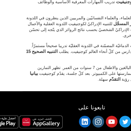
وجنيفيت
تدريب االمهارات المعرفية الأساسية والوظائف
علماء، والعلماء النفسانيّين والمربيين الذين ينظرون في اللدونة
 المسجّل
للتنبيه الإدراكيّ لكوجنيفيت اللدونة العقلية والأعمال
 الإدراكيّ الشخصيّ بحسب نتائج الروائز الذي يتّجه إلى تحسّن
أخرى.
لدماغيّة المضمّنة في اللدونة العقليّة تدريبا صحيحاً مستمرّاً.
مدارس من كلّ أنحاء العالم كوجنيفيت. يطلب
التنبيه الصحيح 15
ويتّجه إلى البالغين والاطفال من 7 سنوات من العمر. تظهر التمارين
ممارستها على الكمبيوتر. بعد كلّ جلسة، يقدّم كوجنيفيت
بيانيا
ل رؤية
التقدّم
سهلة.
تابعونا على