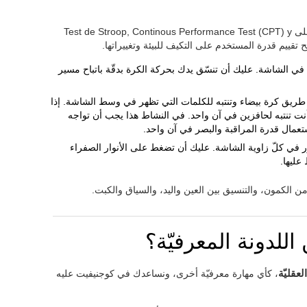
يرتكز تقييم اللدونة المعرفيّة على مهام تعتمد على Test de Stroop, Continous Performance Test (CPT) y
في الشاشة. عليك أن تنسّق يدك بحركة الكرة بدقّة باتباح مسير
ع طريق كرة بيضاء وتنتبه للكلمات التي تظهر في وسط الشاشة. إذا
نت تنتبه لحافزين في آن واحد. في النشاط هذا يجب أن تواجه
ستعمال قدرة المراقبة والبصر في آن واحد.
ر في كلّ زاوية الشاشة. عليك أن تضغط على الأنوار الصفراء
عليها.
 زمن الكمون، والتنسيق بين العين واليد، والسياق والكبت.
للدونة المعرفيّة؟
لعقليّة
، كأي مهارة معرفيّة أخرى، ونساعدك في كوجنيفيت عليه