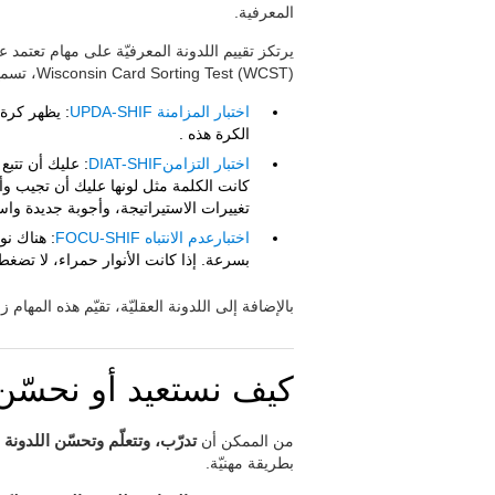
المعرفية.
Wisconsin Card Sorting Test (WCST)، تسمح تقييم قدرة المستخدم على التكيف للبيئة وتغييراتها.
اختبار المزامنة UPDA-SHIF
: يظهر كرة 
الكرة هذه .
اختبار التزامنDIAT-SHIF
: عليك أن تتب
كانت الكلمة مثل لونها عليك أن تجيب وأ
تغييرات الاستيراتيجة، وأجوبة جديدة وا
اختبارعدم الانتباه FOCU-SHIF
: هناك نو
بسرعة. إذا كانت الأنوار حمراء، لا تضغط 
بالإضافة إلى اللدونة العقليّة، تقيّم هذه المهام
كيف نستعيد أو نحسّن ا
من الممكن أن
تدرّب، وتتعلّم وتحسّن اللدونة ا
بطريقة مهنيّة.