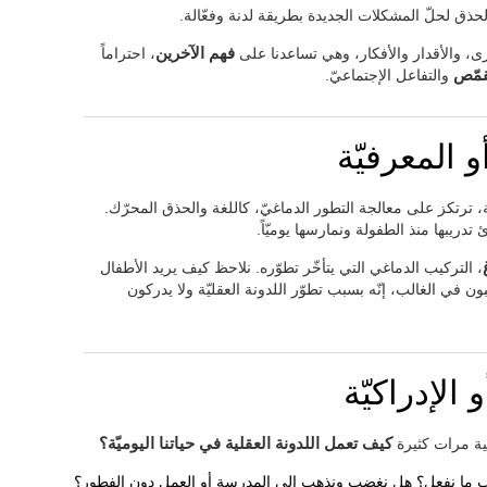
لحذق لحلّ المشكلات الجديدة بطريقة لدنة وفعّالة.
رى، والأقدار والأفكار، وهي تساعدنا على
فهم الآخرين
، احتراماً
قمّص
والتفاعل الإجتماعيّ.
و المعرفيّة
ة، ترتكز على معالجة التطور الدماغيّ، كاللغة والحذق المحرّك.
ئ تدريبها منذ الطفولة ونمارسها يوميّاً.
، التركيب الدماغي التي يتأخّر تطوّره. نلاحظ كيف يريد الأطفال
بون في الغالب، إنّه بسبب تطوّر اللدونة العقليّة ولا يدركون
 الإدراكيّة
غية مرات كثيرة
كيف تعمل اللدونة العقلية في حياتنا اليوميّة؟
وب ما نفعل؟ هل نغضب ونذهب إلى المدرسة أو العمل دون الفطور؟