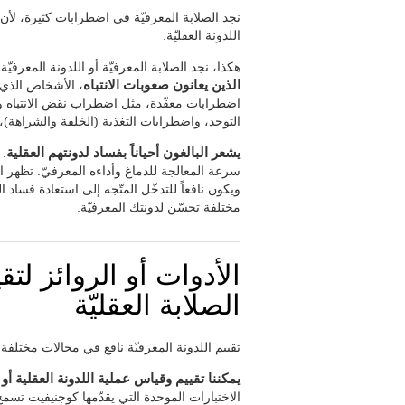
نجد الصلابة المعرفيّة في اضطرابات كثيرة، لأن تتغي
اللدونة العقليّة.
هكذا، نجد الصلابة المعرفيّة أو اللدونة المعرف
الذين يعانون صعوبات الانتباه
، الأشخاص الذي 
اضطرابات معقّدة، مثل
اضطراب نقض الانتباه 
التوحد، واضطرابات التغذية (الخلفة والشراهة)، و
يشعر البالغون أحياناً بفساد لدونتهم العقلية
. 
سرعة المعالجة للدماغ وأداءه المعرفيّ. تظهر ال
ويكون نافعاً للتدخّل المتّجه إلى استعادة فساد
مختلفة تحسّن لدونتك المعرفيّة.
الأدوات أو الروائز لتقي
الصلابة العقليّة
تقييم اللدونة المعرفيّة نافع في مجالات مختلفة و
يمكننا تقييم وقياس عملية اللدونة العقلية أ
الاختبارات الموحدة التي يقدّمها كوجنيفيت تسمح 