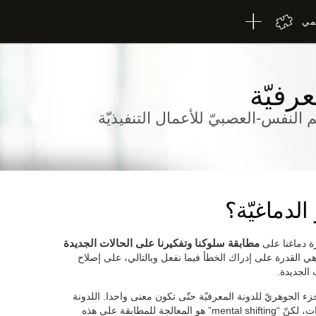
لمي
عرفيّة
م النفس-العصبيّ للأعمال التنفيذيّة
 الدماغيّة؟
 دماغنا على
مطابقة سلوكنا وتفكيرنا على الحالات الجديدة
ة هي القدرة على إدراك الخطأ فيما نفعل وبالتالي، على إصلاح
 الجديدة.
mental shif” بالإنكليزيّة الجزء الجوهريّ للدونة المعرفيّة حتّى تكون معنى واحدا. اللدونة
المعرفيّة هي القدرة على المطابقة على التغييرات، لكنّ “mental shifting” هو المعالجة للمطابقة على هذه