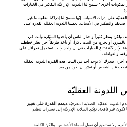
كونات أخرى؟ تسمح لنا اللدونة الإدراكيّة التفكير في الخيارات
ة.
لعقليّة على إدراك الأسباب. إنّها تسمح لنا إدراكنا معلوماتنا غير
ديقنا والتفكير في الأسباب. تعطينا اللدونة العقليّة القدرة على
، ولكن يمطر كثيراً واختار الناس أن يأخذوا السيّارة وأنت في
لمترو، أو تخرج من البيت باكراً، أو تأخذ طريقاً آخر. تغيّر خططك
 الإدراكيّة تبتدع الخيارات في آن واحد وأنت تستعمل قدراتك على
عرفة، والعواطف.
ّة أخرى فندرك ألا يوجد أحد في البيت. هذه القدرة اللدونة العقليّة.
نبحث عن الشخص أو نقرّر أن نعود من بعد.
 اللدونة العقليّة
م اللدونة العقليّة. الصلابة المعرفيّة هي
عدم القدرة على تغيير
تكون غير نافعة.
تؤدّي الصلابة الإدركيّة إلى تغييرات تنظيم
الألف، ولا تستطيع أن تقول أسماء الأشخاص، والكنّ الكلمة