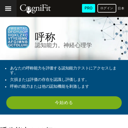
PRO
ログイン
日本
語
呼称
認知能力。神経心理学
あなたの呼称能力を評価する認知能力テストにアクセスしま
す。
欠損または評価の存在を認識し評価します。
呼称の能力または他の認知機能を刺激します
今始める