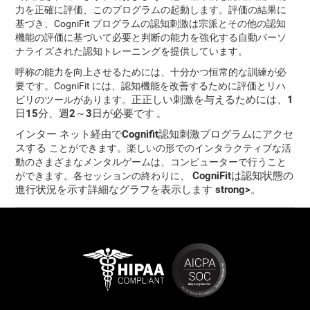
力を正確に評価、このプログラムの起動します。評価の結果に
基づき、CogniFit プログラムの認知刺激は宗派とその他の認知
機能の評価に基づいて必要と判断の能力を強化する自動パーソ
ナライズされた認知トレーニングを提供しています。
呼称の能力を向上させるためには、十分かつ恒常的な訓練が必
要です。CogniFit には、認知機能を改善するために評価とリハ
正正しい刺激を与えるためには、1
ビリのツールがあります。
日15分、週2～3日が必要です
。
インター ネット経由でCognifit認知刺激プログラムにアクセ
スする
ことができます。楽しいの形でのインタラクティブな活
動のさまざまなメンタルゲームは、コンピューターで行うこと
CogniFitは認知状態の
ができます。各セッションの終わりに、
進行状況を示す詳細なグラフを表示します strong>。