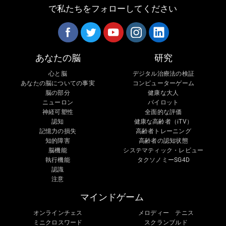
で私たちをフォローしてください
あなたの脳
研究
心と脳
デジタル治療法の検証
あなたの脳についての事実
コンピューターゲーム
脳の部分
健康な大人
ニューロン
パイロット
神経可塑性
全面的な評価
認知
健康な高齢者（iTV）
記憶力の損失
高齢者トレーニング
知的障害
高齢者の認知状態
脳機能
システマティック・レビュー
執行機能
タクソノミーSG4D
認識
注意
マインドゲーム
オンラインチェス
メロディー テニス
ミニクロスワード
スクランブルド