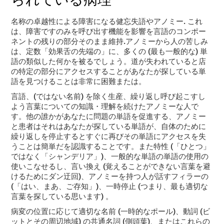
名称の卓越性による障害になる
健忘失語やアノミー
. これ
は、障害です
のみを呼び出す機能を影響を言語のコンポー
ネントの残りの部分そのまま維持
.アノミーから人の苦しみ
は、定数「効果舌の先端の」に、多くの (最も一般的な) 単
語の類似した何かを被るでしょう。道が失われていると店
の特定の部分にアクセスすることがあなたが探している単
語を見つけることは非常に困難または。
言語、(ではない名前) を除く生産、繰り返し呼び起こすし
よう言葉についての知識・理解を続けたアノミーな人で
す。他の誰かがあなたに問題の単語を促進する、アノミー
と患者はそれはあなたが探している単語が、自体のために
繰り返しを停止するとすぐに再びその単語にアクセスを失
うことは簡単だを認識することです。また特性 (「ひとつ」
ではなく「シャンデリア」)、一般的な単語の単語の使用の
使いこなせるし、言い換え (覚えることができない言葉を避
けるためにダン迂回)、アノミーを持つ人が話すフィラーの
(「はい、まあ、ご存知」)、一時停止 (つまり、最も適切な
言葉を探している思います) 。
病変の位置に応じて適切な名前 (一時的なポール)、動詞 (ビ
ットとその周辺地域) の共通名詞 (側頭葉)、またはこれらの