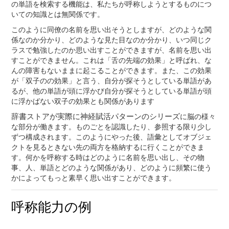
の単語を検索する機能は、私たちが呼称しようとするものにつ
いての知識とは無関係です。
このように同僚の名前を思い出そうとしますが、どのような関
係なのか分かり、どのような見た目なのか分かり、いつ同じク
ラスで勉強したのか思い出すことができますが、名前を思い出
すことができません。これは「舌の先端の効果」と呼ばれ、な
んの障害もないままに起こることができます。また、この効果
が「双子のの効果」と言う、自分が探そうとしている単語があ
るが、他の単語が頭に浮かび自分が探そうとしている単語が頭
に浮かばない双子の効果とも関係があります
辞書ストアが実際に神経賦活パターンのシリーズ
に脳の様々
な部分が働きます。ものごとを認識したり、参照する限り少し
ずつ構成されます。このようにやった後、語彙としてオブジェ
クトを見るときない先の両方を格納するに行くことができま
す。何かを呼称する時はどのように名前を思い出し、その物
事、人、単語とどのような関係があり、どのように頻繁に使う
かによってもっと素早く思い出すことができます。
呼称能力の例