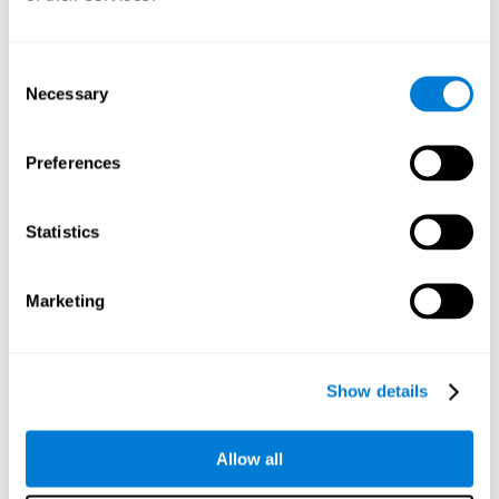
しています。
神経心理学的完全評価
を通じて、呼称能力を含む幅広い認
知機能を効果的かつ確実に評価することができます。具体
Consent
的には、呼称能力を評価するために、別のタスクがあり、
Necessary
Selection
ユーザーの単語の呼称能力を正確に評価することができま
す。この認知能力を評価するためにテストされている
NEPSY、コークマン、カークとケンプ (1998) タスクで作り
Preferences
出されました。これらのタスクでは、呼称能力に加えて、
視覚、反応時間、文脈記憶、認知的柔軟性も測定されま
す。
Statistics
テスト VIPER-NAM を復号
:時間の短い期間の間に画面
上のオブジェクトの写真を見るし、消えます。彼は、4
つの文字を一覧表示されます、1 つだけされるターゲッ
Marketing
ト文字オブジェクトの名前の最初の文字に対応します。
あなたはできるだけ早くそれを実行する必要がありま
す。
Show details
COM-NAM認識テスト
: オブジェクトは、画像や音声によ
る画面に表示されます。この後には、オブジェクトは、音
または場合、絵で登場している場合は、他の一方で、登場
Allow all
していないことを示す必要があります。
REST-COMお問い合わせのテスト
: 短時間のためにオブジ