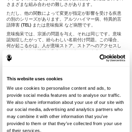
さまざまな組み合わせの難しさがあります。
ただし、他の関数によって変更が指定が影響を受ける疾患
の別のシリーズがあります。
アルツハイマー病、特異的言
語障害 (TEL) または意味痴呆
など病態です。
意味痴呆では、宗派の問題を与え、それは同じです。意味
認知症したがって、紛らわしい名前付け問題。この場合、
何が起こるかは、人が意味ストア、ストアへのアクセスし
ないに含まれる情報を失うことです。このように、人がで
きないと言うしようとしている単語の情報 (おそらく非常に
一般的な情報) を提供します。
また、
失読症または (ADHD) 多動性障害注意欠陥
、問題が
発生も単語またはこのタスクを実施する速度の名前。
This website uses cookies
We use cookies to personalise content and ads, to
名称の能力を評価する方法をど
provide social media features and to analyse our traffic.
のように測るのか。
We also share information about your use of our site with
our social media, advertising and analytics partners who
名称は、コミュニケーションと学習に不可欠です。キー効
may combine it with other information that you’ve
率と言語の理解であります。我々 は何かを参照してくださ
provided to them or that they’ve collected from your use
いする必要がありますすべての状況で私たちは指定を使用
of their services.