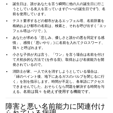
誕生日は、誰があなたを言う瞬間に他の人の誕生日に行こ
うとしている友人を言っています("ぺぺの誕生日です")、名
前を使用しています。
テスト要求するどの都市があるエッフェル塔、名前辞書を
格納および都市の名前は、検索と、それを呼び出す (「エッ
フェル塔はパリで」)。
あなたが求める「悲しみ、優しさと誰かの悪を同定する感
情」、感情 (「思いやり」) に名前を入れてクロスワード、
我々 と呼ばれます。
小さな子供が犬は言う、「ワン」を言う場合は名前を付け
て犬初歩的な方法で (を作る音)、取得および名彼能力を開
発されているので。
消防士が家、一人で火を消すしようとしている場合は、
「緑のペイント後、地下にあるガスのバルブを閉じるに行
く」を別を指示します。時間が不足し、各単語にアクセス
できませんでした、おそらくなら問題を解決する時間を与
名前は我々 を絶えず使用する機能です。
える。
障害と悪い名前能力に関連付け
られている病理