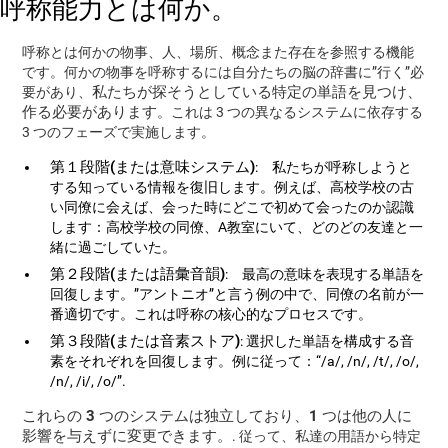
呼称能力とは何か。
呼称とは何かの物事、人、場所、概念また存在を参照する機能
です。何かの物事を呼称するには自分たちの脳の辞書に”行く”必
私たちが探そうとしている特定の単語を見つけ、
要があり、
作る必要があります
。これは 3 つの異なるシステムに依存する
3 つのフェーズで実施します。
第１段階(または意味システム)
: 私たちが呼称しようと
する知っている情報を復旧します。例えば、高校学校の古
い同僚に会えば、会った時にどこで初めて会ったのか認識
します：高校学校の同僚、A教室にいて、どのどの友達と一
緒に過ごしていた。
第２段階(または語彙音韻)
: 最高の意味を表現する単語を
回復します。”アントニオ”と言う例の中で、同僚の名前が一
番適切です。これは呼称の核心的なプロセスです。
第３段階(または音素ストア)
: 選択した単語を構成する音
素をそれぞれを回復します。例に従って：“/a/, /n/, /t/, /o/,
/n/, /i/, /o/”.
これらの 3 つのシステムは独立しており、1 つは他の人に
影響を与えずに変更できます。
. 従って、私達の用語から特定