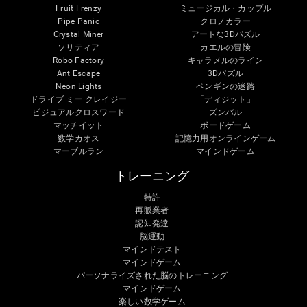
Fruit Frenzy
ミュージカル・カップル
Pipe Panic
クロノカラー
Crystal Miner
アートな3Dパズル
ソリティア
カエルの冒険
Robo Factory
キャラメルのライン
Ant Escape
3Dパズル
Neon Lights
ペンギンの迷路
ドライブ ミー クレイジー
「ディジット」
ビジュアルクロスワード
ズンバル
マッチイット
ボードゲーム
数学カオス
記憶力用オンラインゲーム
マーブルラン
マインドゲーム
トレーニング
特許
再販業者
認知発達
脳運動
マインドテスト
マインドゲーム
パーソナライズされた脳のトレーニング
マインドゲーム
楽しい数学ゲーム