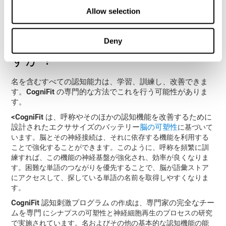
ェクトが表示されます。その後、できるだけ早く提示画像
Allow selection
に一致する単語を選択します。
Deny
呼称能力をどのように改善しま
すか？
名を含むすべての認知能力は、学習、訓練し、改善できま
す。CogniFit の専門的な方法でこれを行う可能性がありま
す。
<
CogniFit
は、呼称やそのほかの認知機能を改善するために
設計されたエクササイズのバッテリー
脳の可塑性
に基づいて
います。脳とその神経接続は、それに依存する機能を利用する
ことで強化することができます。このように、呼称を頻繁に訓
練すれば、この機能の神経基盤が強化され、効率が良くなりま
す。困難な単語のつながりを優先することで、脳が語彙ストア
にアクセスして、探している単語の名前を取得しやすくなりま
す。
CogniFit 認知刺激プログラム
専門家の完全なチー
の作成は、
ムを専門
にシナプスの可塑性と神経細胞再生のプロセスの研究
で実施されています。名およびその他の基本的な認知機能の能