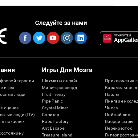
Следуйте за нами
вания
Игры Для Мозга
фровой терапии
Шахматы онлайн
Приключения л
е игры
Мини-кроссворд
Карамельная л
рослые люди
Fruit Frenzy
Пазлы
Pipe Panic
Пингвин-иссле
я оценка
Crystal Miner
Числа
илые люди (iTV)
Солитер
Поймай лист
для пожилых
Robo Factory
Взорви шары
Ant Escape
Перекрёсток
состояние у
Treasure Island
Гиперпростран