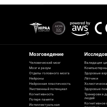
Мозговедение
Исследо
Человеческий мозг
Валидация ци
Мозг и разум
Компьютерны
Отделы головного мозга
Здоровые вз
Нейроны
Лётчики
Нейронная пластичность
Холистическа
Умственный потенциал
Здоровые пож
Когнитивность
Тренировка 
людей
Потеря памяти
Когнитивное 
Интеллектуальная