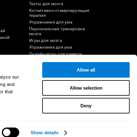
Тесты для мозга
Когнитивно-стимулирующая
терапия
Упражнения для ума
Персональная тренировка
тай
мозга
шкой
Игры для мозга
Упражнение для ума
и
Онлайн-игры для памяти
Увлекательные
математические игры
Allow all
ле
Понимание прочитанного
alyse our
Одарённые дети
ing and
Мозговые баттлы
Allow selection
r that
Тест на IQ
Deny
ртнёром
Стать реселлером
Свяжитесь с нами
CogniFit Inc © 2026
Show details