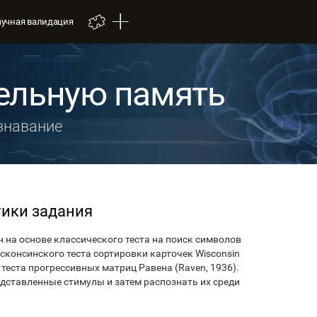
аучная валидация
тельную память
знавание
тики задания
 на основе классического теста на поиск символов
Висконсинского теста сортировки карточек Wisconsin
 и теста прогрессивных матриц Равена (Raven, 1936).
дставленные стимулы и затем распознать их среди