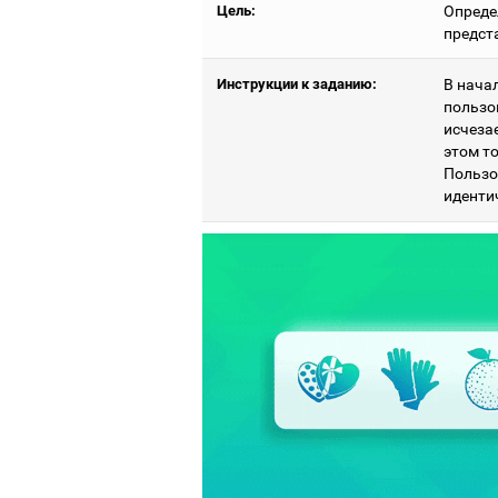
Цель:
Определ
предст
Инструкции к заданию:
В нача
пользо
исчезае
этом т
Пользо
иденти