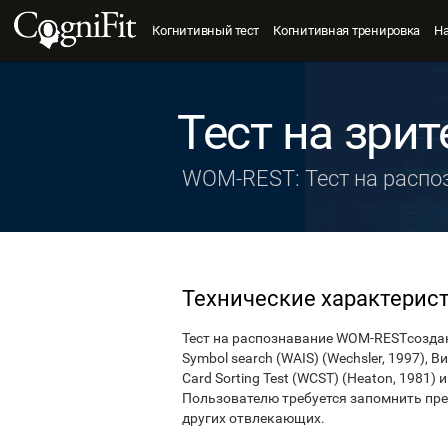
Когнитивный тест
Когнитивная тренировка
Н
Тест на зри
WOM-REST: Тест на распо
Технические характерис
Тест на распознавание WOM-RESTсоздан
Symbol search (WAIS) (Wechsler, 1997), 
Card Sorting Test (WCST) (Heaton, 1981)
Пользователю требуется запомнить пре
других отвлекающих.