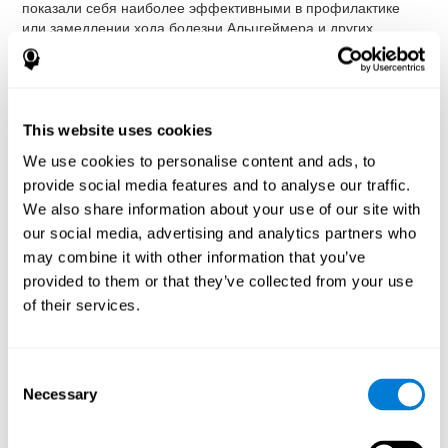
показали себя наиболее эффективными в профилактике
или замедлении хода болезни Альцгеймера и других
проблем с памятью:
здоровый сон
,
правильное питание
,
физические упражнения
,
активная социальная жизнь
и
когнитивная деятельность
. Наш мозг функционирует
подобно мышцам: чем активнее мы его используем, тем
лучше будет его состояние. И наоборот, если наш мозг не
This website uses cookies
получает достаточного питания и кислорода благодаря
We use cookies to personalise content and ads, to
упражнениям, и если мы не применяем наши социальные и
provide social media features and to analyse our traffic.
когнитивные способности, будет проявляться тенденция к
атрофии. По этой причине активный и здоровый образ
We also share information about your use of our site with
жизни может быть очень полезным для нашей памяти.
our social media, advertising and analytics partners who
CogniFit ("КогниФит")
предлагает широкий спектр научно
may combine it with other information that you’ve
проверенных упражнений для поддержания активности
provided to them or that they’ve collected from your use
мозга и тренировки когнитивных способностей. Кроме того,
of their services.
когнитивная деятельность не только укрепляет память у
взрослых и пожилых людей, но и может способствовать
развитию интеллектуальных способностей у детей и
молодежи.
Consent
Necessary
Selection
Когнитивная стимуляция
позволяет стимулировать,
тренировать и укреплять различные когнитивные
способности, такие как внимание, восприятие, память, речь