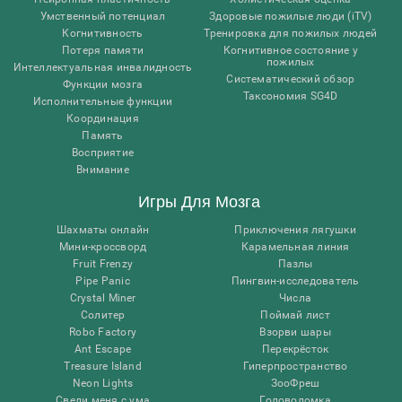
Умственный потенциал
Здоровые пожилые люди (iTV)
Когнитивность
Тренировка для пожилых людей
Потеря памяти
Когнитивное состояние у
пожилых
Интеллектуальная инвалидность
Систематический обзор
Функции мозга
Таксономия SG4D
Исполнительные функции
Координация
Память
Восприятие
Внимание
Игры Для Мозга
Шахматы онлайн
Приключения лягушки
Мини-кроссворд
Карамельная линия
Fruit Frenzy
Пазлы
Pipe Panic
Пингвин-исследователь
Crystal Miner
Числа
Солитер
Поймай лист
Robo Factory
Взорви шары
Ant Escape
Перекрёсток
Treasure Island
Гиперпространство
Neon Lights
ЗооФреш
Сведи меня с ума
Головоломка