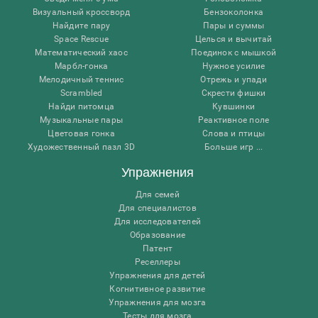
Визуальный кроссворд
Бензоколонка
Найдите пару
Пары и суммы
Space Rescue
Целься и вычитай
Математический хаос
Поединок с мышкой
Марбл-гонка
Нужное усилие
Мелодичный теннис
Отрежь и упади
Scrambled
Скрести фишки
Найди питомца
Кувшинки
Музыкальные пары
Реактивное поле
Цветовая гонка
Слова и птицы
Художественный пазл 3D
Больше игр ...
Упражнения
Для семей
Для специалистов
Для исследователей
Образование
Патент
Реселлеры
Упражнения для детей
Когнитивное развитие
Упражнения для мозга
Тесты для мозга