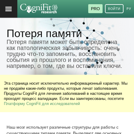
PRO
ВОЙТИ
РУ
Потеря памяти
Потеря памяти может быть определена
как патологическая забывчивость: очень
трудно что-то запомнить, восстановить
события из прошлого и воспоминания,
например, о том, где вы оставили ключи.
Эта страница носит исключительно информационный характер. Мы
не продаём какие-либо продукты, которые лечат заболевания.
Продукты CogniFit для лечения заболеваний в настоящее время
проходят процесс валидации. Если вы заинтересованы, посетите
Платформу CogniFit для исследователей
Наш мозг использует различные структуры для работы с
существующими типами памяти. Выделяют две основных