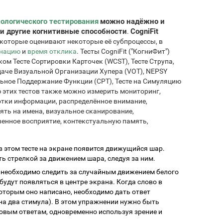
ологического тестирования
можно надёжно и
и другие когнитивные способности
CogniFit
.
 которые оценивают некоторые её субпроцессы, в
инацию
и
время отклика
. Тесты CogniFit ("КогниФит")
м Тесте Сортировки Карточек (WCST), Тесте Струпа,
даче Визуальной Организации Хупера (VOT), NEPSY
ельное Поддержание Функции (CPT), Тесте на Симуляцию
этих тестов также можно измерить мониторинг,
отки информации, распределённое внимание,
ять на имена, визуальное сканирование,
енное восприятие, контекстуальную память,
 в этом тесте на экране появится движущийся шар.
ть стрелкой за движением шара, следуя за ним.
: необходимо следить за случайным движением белого
будут появляться в центре экрана. Когда слово в
которым оно написано, необходимо дать ответ
а два стимула). В этом упражнении нужно быть
новым ответам, одновременно используя зрение и