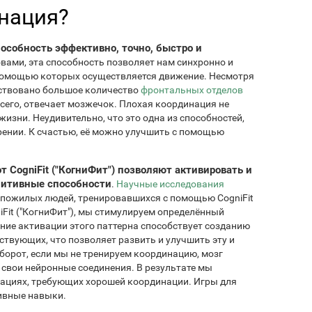
нация?
особность эффективно, точно, быстро и
овами, эта способность позволяет нам синхронно и
помощью которых осуществляется движение. Несмотря
ействовано большое количество
фронтальных отделов
всего, отвечает мозжечок. Плохая координация не
изни. Неудивительно, что это одна из способностей,
рении. К счастью, её можно улучшить с помощью
 CogniFit ("КогниФит") позволяют активировать и
нитивные способности
.
Научные исследования
 пожилых людей, тренировавшихся с помощью CogniFit
iFit ("КогниФит"), мы стимулируем определённый
ние активации этого паттерна способствует созданию
твующих, что позволяет развить и улучшить эту и
борот, если мы не тренируем координацию, мозг
 свои нейронные соединения. В результате мы
уациях, требующих хорошей координации. Игры для
ивные навыки.