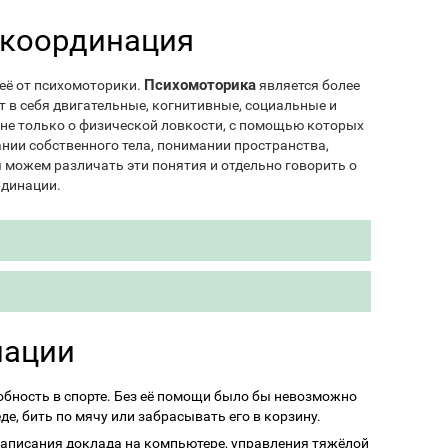
 координация
Психомоторика
 её от психомоторики.
является более
 в себя двигательные, когнитивные, социальные и
 не только о физической ловкости, с помощью которых
ании собственного тела, понимании пространства,
ы можем различать эти понятия и отдельно говорить о
рдинации.
нации
обность в спорте. Без её помощи было бы невозможно
еде, бить по мячу или забрасывать его в корзину.
написания доклада на компьютере, управления тяжёлой