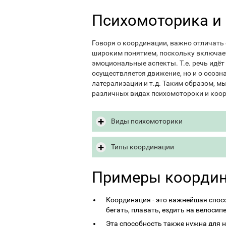
Психомоторика и
Говоря о координации, важно отличать
широким понятием, поскольку включает
эмоциональные аспекты. Т.е. речь идёт
осуществляется движение, но и о осозн
латерализации и т.д. Таким образом, м
различных видах психомотороки и коо
Виды психомоторики
Типы координации
Примеры коорди
Координация - это важнейшая спос
бегать, плавать, ездить на велосип
Эта способность также нужна для 