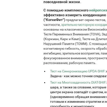
повседневной жизни
.
С помощью комплексного
нейропсих
эффективно измерить координацию 
("КогниФит")
предлагает серию тестов,
частности,
зрительно-моторную коорд
основаны на классическом Висконсийско
Тесте Переменных Внимания (TOVA), За
(Коркман, Кирк и Кемп), Тесте на Длит
Нарушений Памяти (TOMM). С помощью 
когнитивную гибкость, скорость обраб
ингибицию, зрительное восприятие, пам
фокусированное внимание, пространств
распознавание, рабочую память.
Тест на Синхронизацию UPDA-SHIF
:
Задача - как можно точнее следова
Тест на Многозадачность DIAT-SHIF
шара, а также за словами, которые 
центре экрана совпадёт с цветом, 
(одновременно обращая внимание н
готовым к изменению стратегии и 
способность к мониторингу.