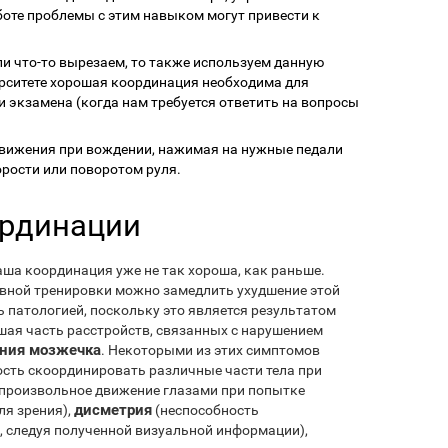
аботе проблемы с этим навыком могут привести к
ли что-то вырезаем, то также используем данную
ерситете хорошая координация необходима для
 экзамена (когда нам требуется ответить на вопросы
вижения при вождении, нажимая на нужные педали
рости или поворотом руля.
ординации
аша координация уже не так хороша, как раньше.
ивной тренировки можно замедлить ухудшение этой
ь патологией, поскольку это является результатом
шая часть расстройств, связанных с нарушением
ния мозжечка
. Некоторыми из этих симптомов
сть скоординировать различные части тела при
произвольное движение глазами при попытке
дисметрия
ля зрения),
(неспособность
 следуя полученной визуальной информации),