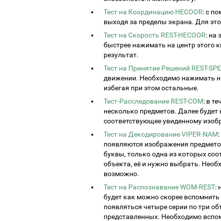
Тест на Координацию HECOOR
: с п
выходя за пределы экрана. Для это
Тест на Скорость REST-HECOOR
: на
быстрее нажимать на центр этого к
результат.
Тест на Принятие Решений REST-SP
движении. Необходимо нажимать на
избегая при этом остальные.
Тест-Расследование REST-COM
: в т
несколько предметов. Далее будет
соответствующее увиденному изоб
Тест на Декодирование VIPER-NAM
появляются изображения предметов
буквы, только одна из которых соо
объекта, её и нужно выбрать. Необ
возможно.
Тест на Распознавание WOM-REST
:
будет как можно скорее вспомнить
появляться четыре серии по три об
представленных. Необходимо вспо