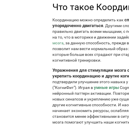
Что такое Коорди
сп
Координацию можно определить как
упорядоченно двигаться
. Другими сл
правильно двигать всеми мышцами, с 
на то, что в моторике и движении зад
мозга
, за данную способность, прежде 
позволит нам вести нормальный образ ж
которые больше всех страдают при ста
когнитивной тренировки.
Упражнения для стимуляции мозга от
укрепить координацию и другие ког
подтвердили улучшение этого навыка у
умные игры
("КогниФит"). Играя в
Cogn
нейронный паттерн активации. Повторе
новых синапсов и укреплению уже сущес
другие когнитивные способности. И нао
начинает экономить ресурсы, ослабляя
становится менее эффективными в сит
мозга помогают улучшить наши когнит