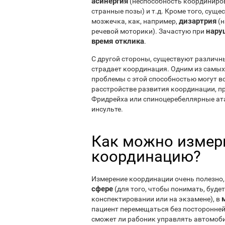
асинергия
(неспособность координиров
странные позы) и т.д. Кроме того, сущ
дизартрия
мозжечка, как, например,
(н
нару
речевой моторики). Зачастую при
время отклика
.
С другой стороны, существуют различн
страдает координация. Одним из самых
проблемы с этой способностью могут во
расстройстве развития координации, пр
Фридрейха или спиноцеребеллярные ата
инсульте.
Как можно измери
координацию?
Измерение координации очень полезно,
сфере
(для того, чтобы понимать, буде
конспектировании или на экзамене), в
пациент перемещаться без посторонней
сможет ли рабоник управлять автомоби