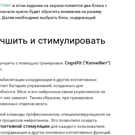
T-INH
: в этом задании на экране появятся два блока с
начала нужно будет обратить внимание на размер
. Далее необходимо выбрать блок, содержащий
учшить и стимулировать
CogniFit ("КогниФит")
лучшить с помощью тренировки.
о.
еабилитации координации и других когнитивных
гает батарею упражнений, созданных для
бности. Мозг и его нейронные связи укрепляются за
т них зависят. Таким образом, при тренировке
ованных отделов мозга.
ной команды профессионалов, специализирующихся на
 процессов нейрогенеза. Это позволило создать
гнитивной стимуляции
для каждого пользователя.
 координации и других основных когнитивных функций.