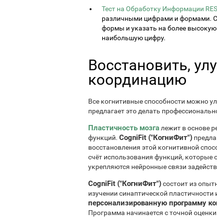
Тест на Обработку Информации RES
различными цифрами и формами. С
формы и указать на более высокую
наибольшую цифру.
Восстановить, ул
координацию
Все когнитивные способности можно у
предлагает это делать профессиональн
Пластичность мозга
лежит в основе р
CogniFit ("КогниФит")
функций.
предла
восстановления этой когнитивной спосо
счёт использования функций, которые о
укрепляются нейронные связи задейств
CogniFit ("КогниФит")
состоит из опыт
изучении синаптической пластичности и
персонализированную программу ко
Программа начинается с точной оценки