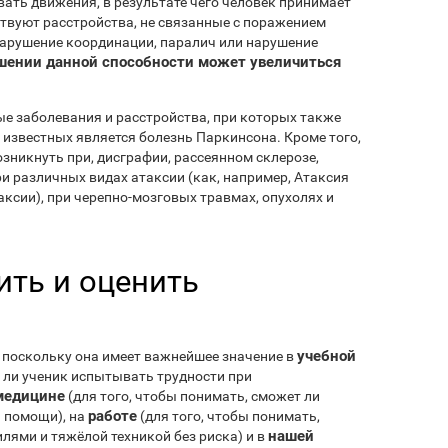
ать движения, в результате чего человек принимает
ествуют расстройства, не связанные с поражением
арушение координации, паралич или нарушение
шении данной способности может увеличиться
ые заболевания и расстройства, при которых также
 известных является болезнь Паркинсона. Кроме того,
зникнуть при, дисграфии, рассеянном склерозе,
и различных видах атаксии (как, например, Атаксия
ксии), при черепно-мозговых травмах, опухолях и
ть и оценить
учебной
 поскольку она имеет важнейшее значение в
т ли ученик испытывать трудности при
медицине
(для того, чтобы понимать, сможет ли
работе
 помощи), на
(для того, чтобы понимать,
нашей
лями и тяжёлой техникой без риска) и в