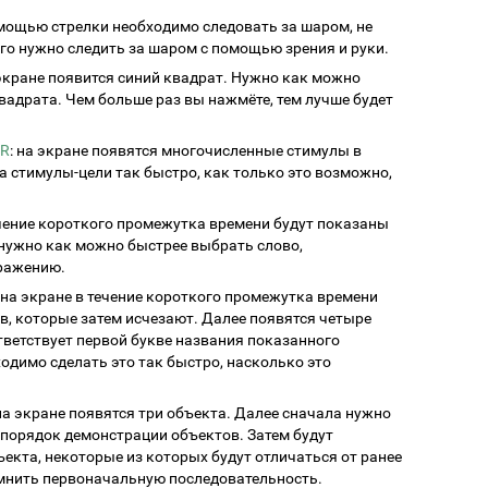
омощью стрелки необходимо следовать за шаром, не
го нужно следить за шаром с помощью зрения и руки.
 экране появится синий квадрат. Нужно как можно
вадрата. Чем больше раз вы нажмёте, тем лучше будет
ER
: на экране появятся многочисленные стимулы в
 стимулы-цели так быстро, как только это возможно,
ечение короткого промежутка времени будут показаны
 нужно как можно быстрее выбрать слово,
ражению.
: на экране в течение короткого промежутка времени
, которые затем исчезают. Далее появятся четыре
тветствует первой букве названия показанного
ходимо сделать это так быстро, насколько это
 на экране появятся три объекта. Далее сначала нужно
 порядок демонстрации объектов. Затем будут
ъекта, некоторые из которых будут отличаться от ранее
мнить первоначальную последовательность.