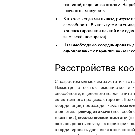
техникой, сидения за столом. На р
несчастным случаям.
В школе, когда мы пишем, рисуем и
способность. В институте или унив
конспектирования лекций или сдачи
за отведённое время).
Нам необходимо координировать д
одновременно с переключением ско
Расстройства ко
С возрастом мы можем заметить, что н
Несмотря на то, что с помощью когнит
способности, в целом его нельзя считат
естественного процесса старения. Боль
пораже
координации, происходит из-за
тремор
атаксия
являются:
,
(неспособно
мозжечковый нистагм
движении),
(не
зафиксировать взгляд на периферии по
координировать движения конечностей,