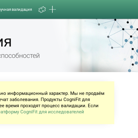
аучная валидация
ия
способностей
ьно информационный характер. Мы не продаём
ечат заболевания. Продукты CogniFit для
ее время проходят процесс валидации. Если
атформу CogniFit для исследователей