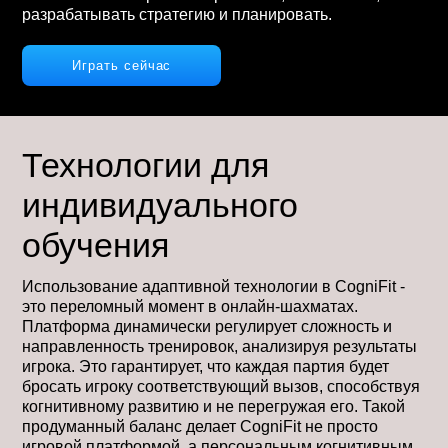
разрабатывать стратегию и планировать.
Играть сейчас
Технологии для
индивидуального
обучения
Использование адаптивной технологии в CogniFit -
это переломный момент в онлайн-шахматах.
Платформа динамически регулирует сложность и
направленность тренировок, анализируя результаты
игрока. Это гарантирует, что каждая партия будет
бросать игроку соответствующий вызов, способствуя
когнитивному развитию и не перегружая его. Такой
продуманный баланс делает CogniFit не просто
игровой платформой, а персональным когнитивным