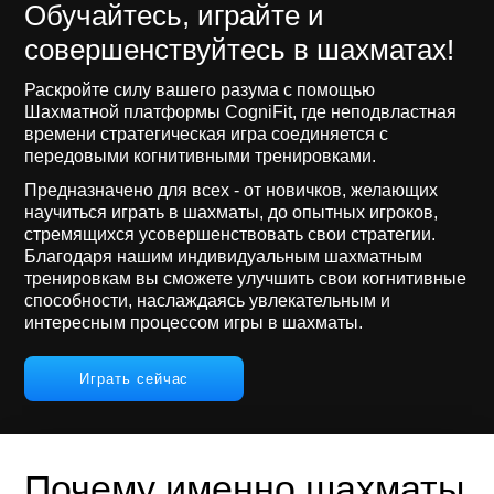
Обучайтесь, играйте и
совершенствуйтесь в шахматах!
Раскройте силу вашего разума с помощью
Шахматной платформы CogniFit, где неподвластная
времени стратегическая игра соединяется с
передовыми когнитивными тренировками.
Предназначено для всех - от новичков, желающих
научиться играть в шахматы, до опытных игроков,
стремящихся усовершенствовать свои стратегии.
Благодаря нашим индивидуальным шахматным
тренировкам вы сможете улучшить свои когнитивные
способности, наслаждаясь увлекательным и
интересным процессом игры в шахматы.
Играть сейчас
Почему именно шахматы