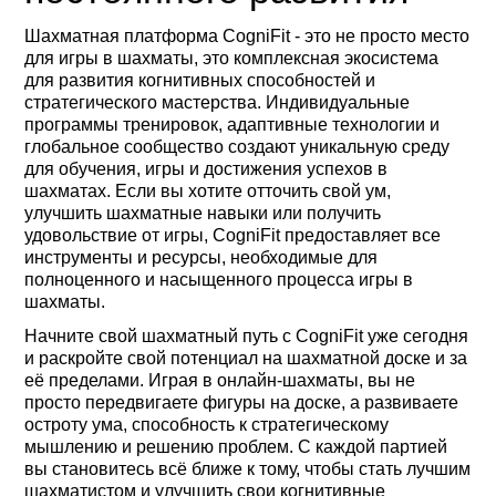
Шахматная платформа CogniFit - это не просто место
для игры в шахматы, это комплексная экосистема
для развития когнитивных способностей и
стратегического мастерства. Индивидуальные
программы тренировок, адаптивные технологии и
глобальное сообщество создают уникальную среду
для обучения, игры и достижения успехов в
шахматах. Если вы хотите отточить свой ум,
улучшить шахматные навыки или получить
удовольствие от игры, CogniFit предоставляет все
инструменты и ресурсы, необходимые для
полноценного и насыщенного процесса игры в
шахматы.
Начните свой шахматный путь с CogniFit уже сегодня
и раскройте свой потенциал на шахматной доске и за
её пределами. Играя в онлайн-шахматы, вы не
просто передвигаете фигуры на доске, а развиваете
остроту ума, способность к стратегическому
мышлению и решению проблем. С каждой партией
вы становитесь всё ближе к тому, чтобы стать лучшим
шахматистом и улучшить свои когнитивные