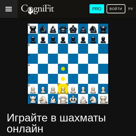
PRO
ВОЙТИ
РУ
Играйте в шахматы
онлайн