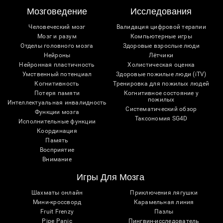
Мозговедение
Исследования
Человеческий мозг
Валидация цифровой терапии
Мозг и разум
Компьютерные игры
Отделы головного мозга
Здоровые взрослые люди
Нейроны
Лётчики
Нейронная пластичность
Холистическая оценка
Умственный потенциал
Здоровые пожилые люди (iTV)
Когнитивность
Тренировка для пожилых людей
Потеря памяти
Когнитивное состояние у
пожилых
Интеллектуальная инвалидность
Систематический обзор
Функции мозга
Таксономия SG4D
Исполнительные функции
Координация
Память
Восприятие
Внимание
Игры Для Мозга
Шахматы онлайн
Приключения лягушки
Мини-кроссворд
Карамельная линия
Fruit Frenzy
Пазлы
Pipe Panic
Пингвин-исследователь