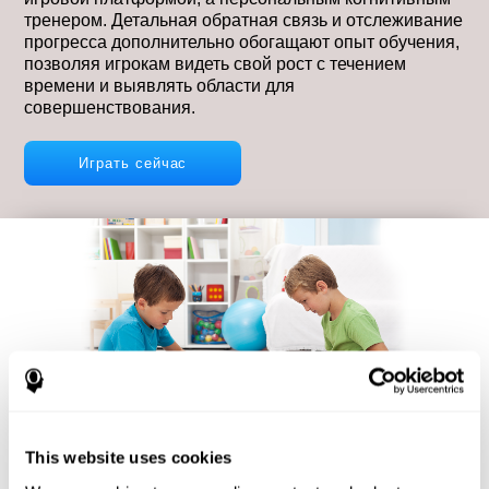
тренером. Детальная обратная связь и отслеживание
прогресса дополнительно обогащают опыт обучения,
позволяя игрокам видеть свой рост с течением
времени и выявлять области для
совершенствования.
Играть сейчас
This website uses cookies