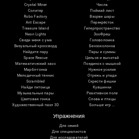
Crystal Miner
Числа
Солитер
Поймай лист
Robo Factory
Взорви шары
Ant Escape
Перекрёсток
Treasure Island
Гиперпространство
Neon Lights
ЗооФреш
Сведи меня с ума
Головоломка
Визуальный кроссворд
Бензоколонка
Найдите пару
Пары и суммы
Space Rescue
Целься и вычитай
Математический хаос
Поединок с мышкой
Марбл-гонка
Нужное усилие
Мелодичный теннис
Отрежь и упади
Scrambled
Скрести фишки
Найди питомца
Кувшинки
Музыкальные пары
Реактивное поле
Цветовая гонка
Слова и птицы
Художественный пазл 3D
Больше игр ...
Упражнения
Для семей
Для специалистов
Для исследователей