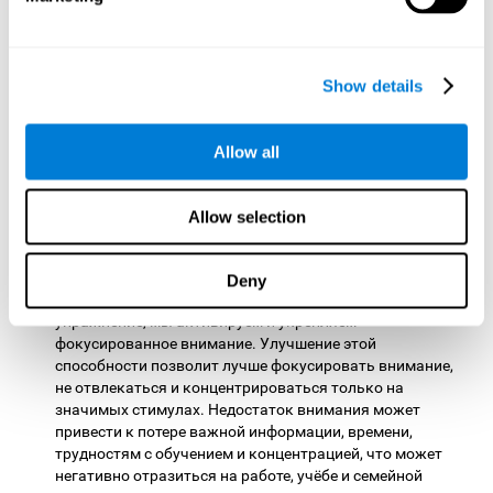
мониторингу. Укрепление этой когнитивной функции
очень важно, поскольку она позволяет нам
адаптироваться к различным обстоятельствам и
Show details
оценивать, эффективен ли выбранный метод действий.
Данный навык помогает нам понять, что нужно
исправить и какие шаги предпринять, чтобы добиться
желаемого.
Allow all
Фокусированное внимание:
эта игра для ума была
разработана для того, чтобы проверить нашу
Allow selection
способность концентрировать внимание на важном
стимуле и не отвлекаться. Чтобы достичь прогресса в
игре, необходимо заметить все важные элементы,
Deny
которые помогут нам решить загадку. Выполняя это
упражнение, мы активируем и укрепляем
фокусированное внимание. Улучшение этой
способности позволит лучше фокусировать внимание,
не отвлекаться и концентрироваться только на
значимых стимулах. Недостаток внимания может
привести к потере важной информации, времени,
трудностям с обучением и концентрацией, что может
негативно отразиться на работе, учёбе и семейной