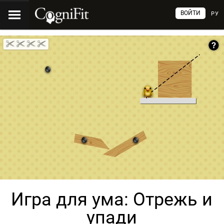
ВОЙТИ
РУ
Игра для ума: Отрежь и
упади