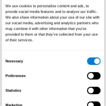
перемещаться по экрану. С помощью данного
We use cookies to personalise content and ads, to
когнитивного упражнения мы стимулируем и укрепляем
пространственное восприятие. Тренировка этой
provide social media features and to analyse our traffic.
когнитивной способности помогает нам лучше понять
We also share information about your use of our site with
расположение окружающих предметов и
our social media, advertising and analytics partners who
ориентироваться, а также избежать возможных
may combine it with other information that you’ve
ловушек. Пространственное восприятие - очень важный
provided to them or that they’ve collected from your use
навык для многих профессий, в том числе для
архитекторов, художников, водителей, дизайнеров и
of their services.
лётчиков.
Другие релевантные
Consent
когнитивные способности:
Necessary
Selection
Preferences
Мониторинг:
чтобы достичь прогресса в этой игре для
мозга, необходимо выявить ошибки, которые мешают
добиться цели, сделать выводы, а также изменить или
Statistics
скорректировать стратегию. Практикуя это
упражнение, можно создать новые синапсы и
миелинизировать нейронные сети, способные
Marketing
реорганизовать или восстановить способность к