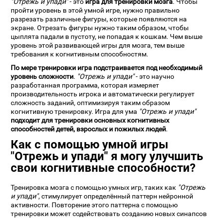
"Отрежь и упади"
- это
игра для тренировки мозга
. Чтобы
пройти уровень в этой умной игре, нужно правильно
разрезать различные фигуры, которые появляются на
экране. Отрезать фигуры нужно таким образом, чтобы
цыплята падали в пустоту, не попадая к кошкам. Чем выше
уровень этой развивающей игры для мозга, тем выше
требования к когнитивным способностям.
По мере тренировки игра подстраивается под необходимый
уровень сложности
.
"Отрежь и упади"
- это научно
разработанная программа, которая измеряет
производительность игрока и автоматически регулирует
сложность заданий, оптимизируя таким образом
когнитивную тренировку. Игра для ума
"Отрежь и упади"
подходит для тренировки основных когнитивных
способностей детей, взрослых и пожилых людей
.
Как с помощью умной игры
"Отрежь и упади" я могу улучшить
свои когнитивные способности?
Тренировка мозга с помощью умных игр, таких как
"Отрежь
и упади"
, стимулирует определённый паттерн нейронной
активности. Повторение этого паттерна с помощью
тренировки может содействовать созданию новых синапсов