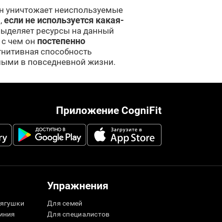
он уничтожает неиспользуемые
,
если не используется какая-
 выделяет ресурсы на данный
 с чем он
постепенно
огнитивная способность
вными в повседневной жизни.
Приложение CogniFit
Упражнения
ягушки
Для семей
иния
Для специалистов