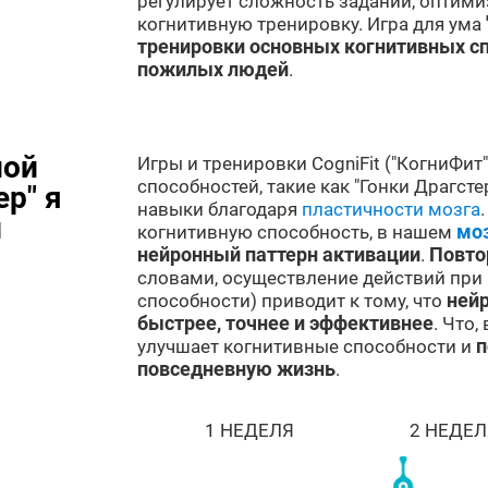
регулирует сложность заданий, оптим
когнитивную тренировку. Игра для ума
тренировки основных когнитивных сп
пожилых людей
.
ной
Игры и тренировки CogniFit ("КогниФит
способностей, такие как "Гонки Драгст
ер" я
навыки благодаря
пластичности мозга
и
когнитивную способность, в нашем
мо
нейронный паттерн активации
.
Повто
словами, осуществление действий при
способности) приводит к тому, что
нейр
быстрее, точнее и эффективнее
. Что,
улучшает когнитивные способности и
п
повседневную жизнь
.
1 НЕДЕЛЯ
2 НЕДЕЛ