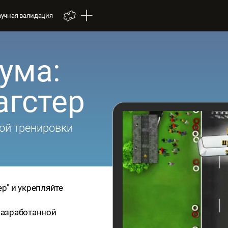
аучная валидация
ума:
агстер
ой тренировки
ер" и укрепляйте
 разработанной