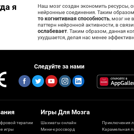
да я
Наш мозг создан экономить ресурсы, 
нейронные соединения. Таким образом
то когнитивная способность
, мозг не
паттерн нейронной активности, в связи
ослабевает
. Таким образом, данная к
ухудшается, делая нас менее эффекти
Следуйте за нами
вания
Игры Для Мозга
фровой терапии
Шахматы онлайн
Приключения л
е игры
Мини-кроссворд
Карамельная л