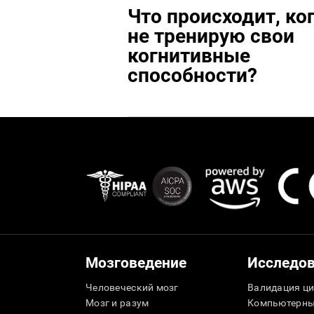
Что происходит, ког
не тренирую свои
когнитивные
способности?
Мозговедение
Исследо
Человеческий мозг
Валидация ци
Мозг и разум
Компьютерны