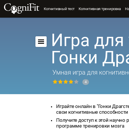
Когнитивный тест
Когнитивная тренировка
Н
Игра для 
Гонки Др
Умная игра для когнитивн
4
Играйте онлайн в "Гонки Драгст
свои когнитивные способности
Получите доступ к этой научно
программе тренировки мозга