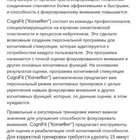
соединения становятся более эффективными и быстрыми,
и способность к фокусированному вниманию повышается.
CogniFit ("КогниФит")
состоит из команды профессионалов,
специализирующихся на изучении синаптической
пластичности и процессов нейрогенеза. Это сделало
возможным создание персональной программы для
когнитивной стимуляции, которая адаптируется к
потребностям каждого пользователя. Эта программа
начинается с точной оценки фокусированного внимания и
других основных когнитивных функций. На основании
результатов оценки, программа когнитивной стимуляции
CogniFit ("КогниФит")
автоматически предлагает вам
персональный режим когнитивных тренировок с целью
укрепления навыка фокусировки внимания и других
когнитивных функций, которые, по данным оценки, в этом
нуждаются.
Правильные и регулярные тренировки имеют важное
значение для улучшения способности фокусировать
внимание.
CogniFit ("КогниФит")
предлагает инструменты
для оценки и реабилитации этой когнитивной способности.
Для корректной тренировки требуется уделять 15 минут