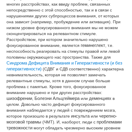
многих расстройствах, как ввиду проблем, связанных
непосредственно с этой способностью, так и в связи с
нарушениями других субпроцессов внимания, от которых
она зависит (например, пробуждение или активация). При
низком уровне фокусированного внимания мы не можем
сконцентрироваться на релевантном стимуле.
Расстройством, при котором значительно нарушено
фокусированное внимание, является
геминеглект
, т.е.
неспособность реагировать на стимулы правой или левой
половины окружающего нас пространства. Также для
Синдрома Дефицита Внимания и Гиперактивности (и без
гиперактивности)
(СДВГ и СДВ соответственно) характерна
невнимательность, которая не позволяет замечать
релевантные стимулы, хотя в данном случае больше
проблема с памятью. Кроме того, фокусированное
внимание нарушено и при других расстройствах:
шизофрении
,
Болезни Альцгеймера
или
деменциях
в
целом. Довольно часто дефицит фокусированного
внимания наблюдается у людей с повреждением мозга,
которое произошло в результате
инсульта
или
черепно-
мозговой травмы
(ЧМТ). И, наоборот, люди с
проблемами
тревожности
могут обладать чрезмерно высоким уровнем