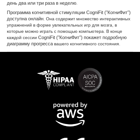
день два или три раза в неделю
.
Программа когнитивной стимуляции CogniFit ("КогниФит")
доступна онлайн
. Она содержит множество интерактивных
упражнений в форме увлекательных игр для мозга, в
которые можно играть с помощью компьютера. В конце
каждой сессии
CogniFit ("КогниФит") покажет подробную
диаграмму прогресса
вашего когнитивного состояния.