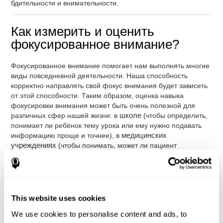
бдительности и внимательности.
Как измерить и оценить
фокусированное внимание?
Фокусированное внимание помогает нам выполнять многие
виды повседневной деятельности. Наша способность
корректно направлять свой фокус внимания будет зависеть
от этой способности. Таким образом, оценка навыка
фокусировки внимания может быть очень полезной для
различных сфер нашей жизни: в
школе
(чтобы определить,
понимает ли ребёнок тему урока или ему нужно подавать
информацию проще и точнее), в
медицинских
учреждениях
(чтобы понимать, может ли пациент
следовать полученным предписаниям или действовать в
своей привычной среде адекватным образом) или в
профессиональной сфере
(чтобы удостовериться,
способен ли человек управлять транспортным средством,
работать контролёром качества или офисным клерком, и
This website uses cookies
т.д).
We use cookies to personalise content and ads, to
С помощью
комплексного нейропсихологического