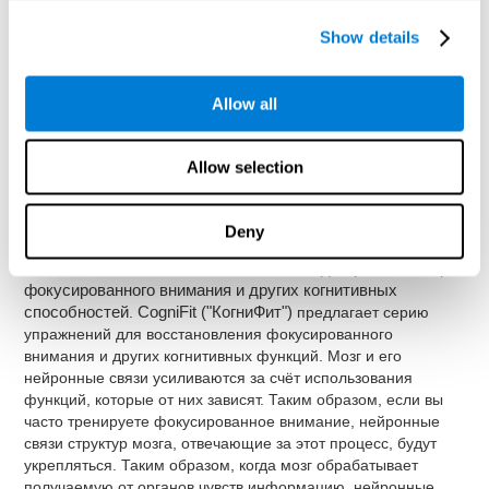
И наоборот, если сигналы загорятся красным, нажимать
на них не нужно.
Show details
Как улучшить фокусированное
Allow all
внимание?
Allow selection
Все когнитивные способности, в том числе фокусированное
внимание, можно улучшать и тренировать для повышения
их производительности.
CogniFit ("КогниФит")
даёт
Deny
возможность делать это профессионально.
Пластичность мозга
является основой для реабилитации
фокусированного внимания и других когнитивных
способностей
.
CogniFit ("КогниФит")
предлагает серию
упражнений для восстановления фокусированного
внимания и других когнитивных функций. Мозг и его
нейронные связи усиливаются за счёт использования
функций, которые от них зависят. Таким образом, если вы
часто тренируете фокусированное внимание, нейронные
связи структур мозга, отвечающие за этот процесс, будут
укрепляться. Таким образом, когда мозг обрабатывает
получаемую от органов чувств информацию, нейронные