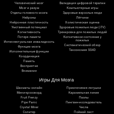
Человеческий мозг
Валидация цифровой терапии
Мозг и разум
Компьютерные игры
Отделы головного мозга
Здоровые взрослые люди
Нейроны
Лётчики
Нейронная пластичность
Холистическая оценка
Умственный потенциал
Здоровые пожилые люди (iTV)
Когнитивность
Тренировка для пожилых людей
Потеря памяти
Когнитивное состояние у
пожилых
Интеллектуальная инвалидность
Систематический обзор
Функции мозга
Таксономия SG4D
Исполнительные функции
Координация
Память
Восприятие
Внимание
Игры Для Мозга
Шахматы онлайн
Приключения лягушки
Мини-кроссворд
Карамельная линия
Fruit Frenzy
Пазлы
Pipe Panic
Пингвин-исследователь
Crystal Miner
Числа
Солитер
Поймай лист