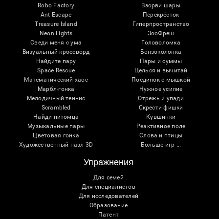
Robo Factory
Взорви шары
Ant Escape
Перекрёсток
Treasure Island
Гиперпространство
Neon Lights
ЗооФреш
Сведи меня с ума
Головоломка
Визуальный кроссворд
Бензоколонка
Найдите пару
Пары и суммы
Space Rescue
Целься и вычитай
Математический хаос
Поединок с мышкой
Марбл-гонка
Нужное усилие
Мелодичный теннис
Отрежь и упади
Scrambled
Скрести фишки
Найди питомца
Кувшинки
Музыкальные пары
Реактивное поле
Цветовая гонка
Слова и птицы
Художественный пазл 3D
Больше игр ...
Упражнения
Для семей
Для специалистов
Для исследователей
Образование
Патент