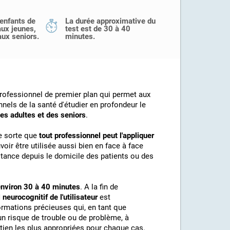
 enfants de
La durée approximative du
aux jeunes,
test est de 30 à 40
aux seniors.
minutes.
professionnel de premier plan qui permet aux
els de la santé d'étudier en profondeur le
des adultes et des seniors
.
de sorte que
tout professionnel peut l'appliquer
voir être utilisée aussi bien en face à face
stance depuis le domicile des patients ou des
 environ 30 à 40 minutes
. A la fin de
 neurocognitif de l'utilisateur
est
rmations précieuses qui, en tant que
 un risque de trouble ou de problème, à
outien les plus appropriées pour chaque cas.