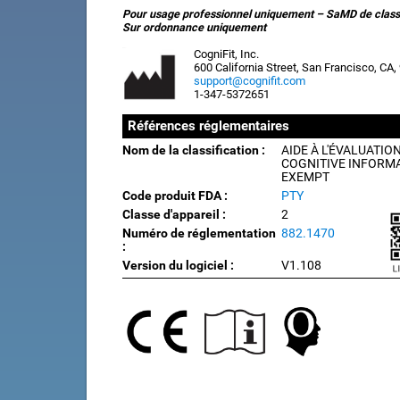
Pour usage professionnel uniquement – SaMD de classe
Sur ordonnance uniquement
CogniFit, Inc.
600 California Street, San Francisco, CA
support@cognifit.com
1-347-5372651
Références réglementaires
Nom de la classification :
AIDE À L'ÉVALUATIO
COGNITIVE INFORMA
EXEMPT
Code produit FDA :
PTY
Classe d'appareil :
2
Numéro de réglementation
882.1470
:
Version du logiciel :
V1.108