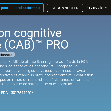
Français
s pour les professionnels
SE CONNECTER
on cognitive
e (CAB)™ PRO
sionnels
médical SaMD de classe II, enregistré auprès de la FDA,
nels de santé et les chercheurs. Il propose un
s neuropsychologiques validés pour mesurer avec
nitives et établir un profil cognitif complet. L'évaluation
ique, en milieu de recherche ou à distance, offrant une
lexible pour le dépistage et le suivi cognitifs.
 FDA : 3017544020*