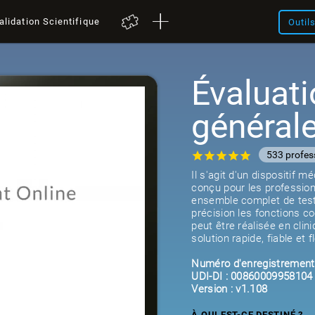
alidation Scientifique
Outil
Évaluati
général
533 profes
Il s'agit d'un dispositif 
conçu pour les profession
ensemble complet de test
précision les fonctions cog
peut être réalisée en clin
solution rapide, fiable et f
Numéro d'enregistrement
UDI-DI : 00860009958104
Version : v1.108
À QUI EST-CE DESTINÉ ?