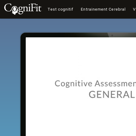
Test cognitif
Entrainement Cerebral
V