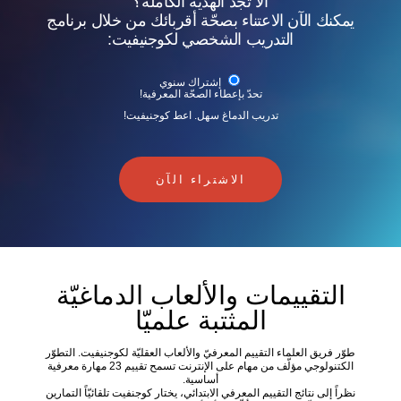
ألا تجد الهدية الكاملة؟
يمكنك الآن الاعتناء بصحّة أقربائك من خلال برنامج
التدريب الشخصي لكوجنيفيت:
إشتراك سنوي
تحدّ بإعطاء الصحّة المعرفية!
تدريب الدماغ سهل. اعط كوجنيفيت!
الاشتراء الآن
التقييمات والألعاب الدماغيّة
المثتبة علميّا
طوّر فريق العلماء التقييم المعرفيّ والألعاب العقليّة لكوجنيفيت. التطوّر
الكتنولوجي مؤلّف من مهام على الإنترنت تسمح تقييم 23 مهارة معرفية
أساسية.
نظراً إلى نتائج التقييم المعرفي الابتدائي، يختار كوجنفيت تلقائيّاً التمارين