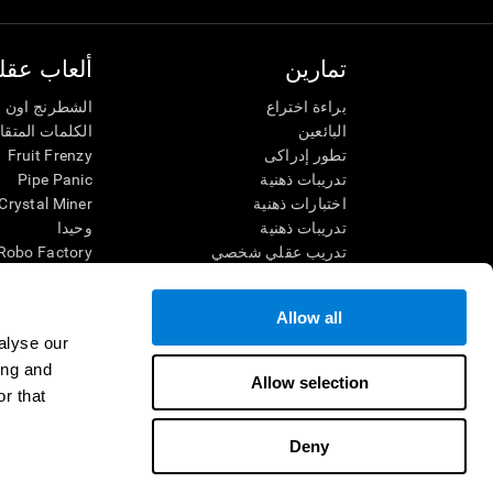
تمارين
ألعاب عقلي
براءة اختراع
الشطرنج اون ل
البائعين
الكلمات المتق
تطور إدراكى
Fruit Frenzy
تدريبات ذهنية
Pipe Panic
اختبارات ذهنية
Crystal Miner
تدريبات ذهنية
وحيدا
تدريب عقلي شخصي
Robo Factory
تدريب ذهنى
Ant Escape
العاب الرياضيات الممتعة
يقودني للجنون
Allow all
فهم القراءة
الكلمات المتقا
alyse our
الأطفال الموهوبون
قم بالمطابقة
ing and
معارك الدماغ
فوضى الرياضي
Allow selection
r that
اختبار الذكاء
سباق الرخام
التنس الموسي
Deny