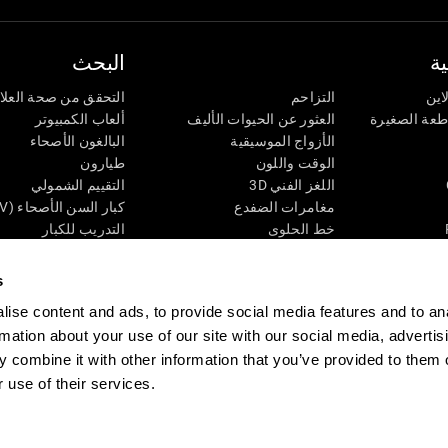
ة
البحث
اين
التزاحم
التحقق من صحة العلا
اطعة الصغيرة
العثور عن الحيوات الأليف
ألعاب الكمبيوتر
الأزواج الموسيقية
البالغون الأصحاء
الوقت واللون
طيارون
اللغز الفني 3D
التقييم الشمولي
مغامرات الضفدع
كبار السن الأصحاء (iTV)
خط الحلوى
التدريب للكبار
لغز
الحالة المعرفية عند ال
الأرقام
المراجعة المستمرة
s
طعة البصرية
لون النحلة
تصنيف SG4D
ise content and ads, to provide social media features and to an
اللعبة العقلية: تفجير البالونات
rmation about your use of our site with our social media, advertis
ات
ألعاب الذكاء
 combine it with other information that you’ve provided to them o
ألعاب اون لاين من آجل الذاكرة
قي
ألعاب عقلية
 use of their services.