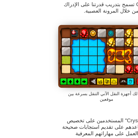
ألعاب العقل مثل "Crystal Miner" من CogniFit تسمح بتدريب قدرتنا على الإدراك
ن خلال المرونة العصبية.
 لك أجهزة النقل الآني التنقل بسرعة بين
موقعين
تساعد ألعاب التقدير والتخطيط مثل "Crystal Miner" المستخدمين على تخصيص
ساعدهم على تقديم استجابات صحيحة
العمل على مهاراتهم المعرفية