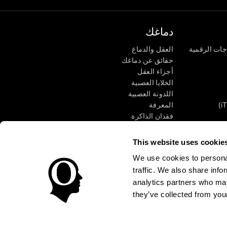
دماغك
جات الرقمية
العقل والدماغ
حقائق عن دماغك
أجزاء العقل
الخلايا العصبية
اللدونة العصبية
المعرفة
فقدان الذاكرة
كبار
الإعاقة الذهنية
وظائف ذهنية
This website uses cookie
الأعمال التنفيذيّة
We use cookies to personal
الإدراك الحسى
traffic. We also share info
الانتباه
analytics partners who may
they’ve collected from your