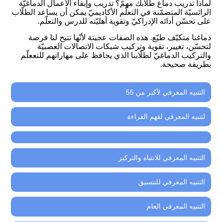
لماذا تدريب دماغ طلّابك مهمّ؟ تدريب وإبقاء الأعمال الدماغيّة
الرائسيّة المتضمّنة في التعلّم الأكاديميّ يمكن أن يساعد الطلّاب
على تحسّن أدائه الإدراكيّ وتقوية أهليّته للدرس والتعلّم.
دماغنا متكيّف طيّع. هذه الصفات عجيتة لأنّها تتيح لنا فرصة
لتحسّن، تغيير، تقوية وتركيب شبكات الاتصالات العصبيّة
والتركيب الدماغيّ لطلّابنا الذي يحافظ على مهاراتهم للتععلّم
بطريقة صحيحة.
التنبيه المعرفي لأكبر من 55
لتنبيه المعرفي لقهم القراءة
التنبيه المعرفي للانتباه والتركيز
التنبيه المعرفي للتنسيق
التنبيه المعرفي العام