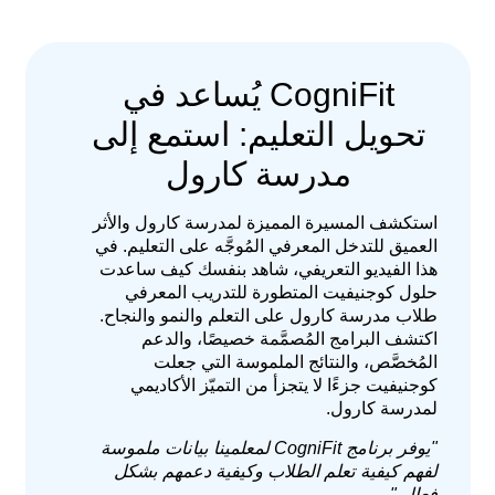
CogniFit يُساعد في
تحويل التعليم: استمع إلى
مدرسة كارول
استكشف المسيرة المميزة لمدرسة كارول والأثر
العميق للتدخل المعرفي المُوجَّه على التعليم. في
هذا الفيديو التعريفي، شاهد بنفسك كيف ساعدت
حلول كوجنيفيت المتطورة للتدريب المعرفي
طلاب مدرسة كارول على التعلم والنمو والنجاح.
اكتشف البرامج المُصمَّمة خصيصًا، والدعم
المُخصَّص، والنتائج الملموسة التي جعلت
كوجنيفيت جزءًا لا يتجزأ من التميّز الأكاديمي
لمدرسة كارول.
"يوفر برنامج CogniFit لمعلمينا بيانات ملموسة
لفهم كيفية تعلم الطلاب وكيفية دعمهم بشكل
فعال."