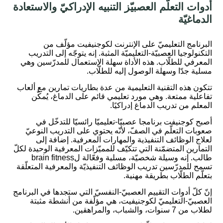
أدوات التعلّم العصبيّز التنبيه الإدراكيّ والاستعادة
الدماغيّة
:
البرنامج التعليميّ على الإنترنت لكوجنيفيت مؤلّف من
التكنولوجيا العصبيّة-التعليميّة المثبة. إنه يتوجّه إلى التدريب
المعرفي للطلّاب. هذه الأداة سهلة الإستعمال للمدرّسين وهي
مسلية جدّا وسهلة الوصول إليه للطلّاب.
تتكون هذه التقنية التعليمية من عدة بطاريات تمارين مع ألعاب
تفاعلية ممتعة. وهي مورد تعليمي قائم على الدماغ، يُمكّن
المعلم من تدريب الدماغ إدراكيًا.
أصبح كوجنيفت برنامجا عصبيّا-تعليميّا رائسيّا للتدخّل في
صعوبات التعلّم في الصفّ، لأنّه يحتوي على التدريب النوعيّ
لعلاج الوظائف التنفيذية والمهارات المعرفية. إضافة إلى
التمارين المتضمّنة التي تتكيّف للمميّزات المعرفية الوحيدة لكلّ
طالب. إنه وسيلة شخصيّة، مسلية وفعّالة لbrain fitness
تسمح للمدرّسين تدريب الوظائف التنفيذيّة والمعرفية المتعلّقة
بتعلّم الطلّاب بطريقة مهنية.
إنّ كلّ أدوات التقييم العصبيّ-النفسيّ التي ستجدها في البرنامج
العصبيّ-التعليميّ لكوجنيفيت، هي مؤلّفة من أنشطة مثبتة
لطلاب من 7 سنوات، والشباب، والمراهقين.