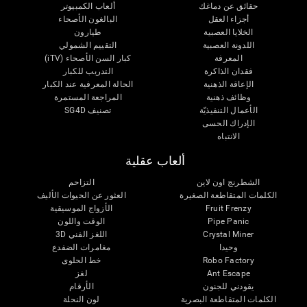
حقائق عن دماغك
ألعاب الكمبيوتر
أجزاء العقل
البالغون الأصحاء
الخلايا العصبية
طيارون
اللدونة العصبية
التقييم الشمولي
المعرفة
كبار السن الأصحاء (iTV)
فقدان الذاكرة
التدريب للكبار
الإعاقة الذهنية
الحالة المعرفية عند الكبار
وظائف ذهنية
المراجعة المستمرة
الأعمال التنفيذيّة
تصنيف SG4D
الإدراك الحسى
الانتباه
ألعاب عقلية
الشطرنج اون لاين
التزاحم
الكلمات المتقاطعة الصغيرة
العثور عن الحيوات الأليف
Fruit Frenzy
الأزواج الموسيقية
Pipe Panic
الوقت واللون
Crystal Miner
اللغز الفني 3D
وحيدا
مغامرات الضفدع
Robo Factory
خط الحلوى
Ant Escape
لغز
يقودني للجنون
الأرقام
الكلمات المتقاطعة البصرية
لون النحلة