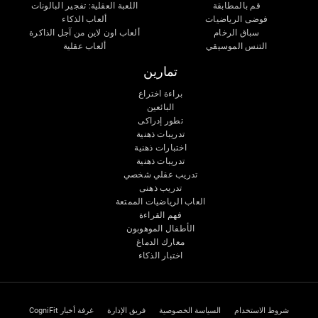
قم بالمطابقة
اللعبة العقلية: تفجير البالونات
فوضى الرياضيات
ألعاب الذكاء
سباق الرخام
ألعاب اون لاين من آجل الذاكرة
التنس الموسيقي
ألعاب عقلية
تمارين
براءة اختراع
البائعين
تطور إدراكى
تدريبات ذهنية
اختبارات ذهنية
تدريبات ذهنية
تدريب عقلي شخصي
تدريب ذهنى
العاب الرياضيات الممتعة
فهم القراءة
الأطفال الموهوبون
معارك الدماغ
اختبار الذكاء
شروط الاستخدام
السياسة الخصوصية
فريق الإدارة
غرفة أخبار CogniFit