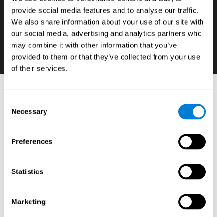
provide social media features and to analyse our traffic.
إن كنّا نريد أن نتطوّر قدرة الطلّاب في الأوج، فمن
We also share information about your use of our site with
الضروريّ أن نعرف هذا المهارات الإدراكيّة لديها ضعف
our social media, advertising and analytics partners who
وقوّة وتضمّنها في الأهليّات والحتوى الأكاديميّة.
may combine it with other information that you’ve
provided to them or that they’ve collected from your use
of their services.
أدوات التعلّم العصبيّ: أدوات تقييم الإدراكيّ
Consent
للطلّاب
Necessary
Selection
:
البرنامج التعليميّ على الإنترنت لكوجنيفيت مؤلّف من اختبارات
عصبيّة-نفسيّة وأدوات موحّدة تسمح كشف وتحديد الوظائف
Preferences
التنفيذيّة والقدرات المعرفية الرئيسية للطلّاب* بدقّة من خلال
تمارين عصبيّة-تعليميّة بسيطة مثبتة (يمكن بتدريبها من أي
كمبيوتر)، كما تسمح تثبيت علاعقة نتائجهم بالأداء المدرسيّ،
Statistics
المحتوى الأكاديميّة، الأهليّات، السلوك والحافز.
إنّ إكتشاف الأسس العصبيّة-النفسيّة أو الأعمال الإدراكيّة
الضعيفة أو القويّة ضروريّ لفهم وتقوية أداء الطلّاب المدرسيّ
Marketing
ولتطوّر التخطيط العصبيّ-التعليميّ الشخصيّ للتعلّم.