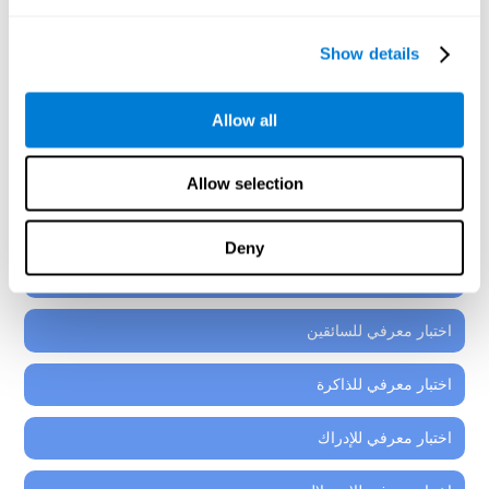
إنّ كلّ أدوات التقييم العصبيّ-النفسيّ التي ستجدها في البرنامج
العصبيّ-التعليميّ لكوجنيفيت، هي مؤلّفة من أنشطة مثبتة
Show details
لطلاب من 7 سنوات، والشباب، والمراهقين.
اختبار معرفي لفهم القراءة
Allow all
اختبار معرفي للانتباه والتركيز
Allow selection
اختبار معرفي للتنسيق
Deny
الاختبار المعرفي العام
اختبار معرفي للسائقين
اختبار معرفي للذاكرة
اختبار معرفي للإدراك