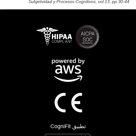
Subjetividad y Procesos Cognitivos, vol.13, pp.30-44.
تطبيق CogniFit