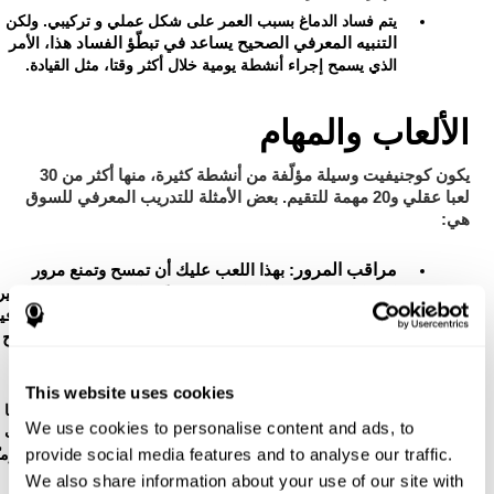
يتم فساد الدماغ بسبب العمر على شكل عملي و تركيبي. ولكن
التنبيه المعرفي الصحيح يساعد في تبطّؤ الفساد هذا
، الأمر
الذي يسمح إجراء أنشطة يومية خلال أكثر وقتا، مثل القيادة.
الألعاب والمهام
يكون كوجنيفيت وسيلة مؤلّفة من أنشطة كثيرة، منها أكثر من 30
لعبا عقلي و20 مهمة للتقيم. بعض الأمثلة للتدريب المعرفي للسوق
هي:
مراقب المرور
: بهذا اللعب عليك أن تمسح وتمنع مرور
السيارات من خلال الملوحات وتتجنّب الصدمة وعرقلة السير
لذلك، عليك أن تستخدم انتباهك المقسّم والمهارات المعرفي
الأخرى. تحسّن هذه المهارة مهمّ لحياتنا اليومية، لأنّها تسمح
إجراء أية مهمة يومية تطلب أكثر من مهارة إدراكية، حركية
ومعرفية في آن واحد، مثل عند السَّوق.
This website uses cookies
مفرق الطرق
: بهذا اللعب علينا أن نتجنّب صدمة الكرات بعضها
We use cookies to personalise content and ads, to
بعضاً ونحن نضع حجارات على مفرق الطرق. إنّه يطلب مهارات
provide social media features and to analyse our traffic.
معرفية مختلفة، مثل التقدير. نستخدم هذه المهارة المعرفية يوميّا
لمعرفة متى نكبح أمام الملوحة.
We also share information about your use of our site with