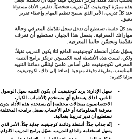
بحسب أدائنا. هكذا،
. تجعل
كلّ تدريب شخصيّاً
هذه مميّزة كوجنيفيت
. تقايس الأداة مستوانا
عند كلّ تدريب، الأمر الذي يسمح تنظيم المهام وإعطاء تقرير
دقيق.
سجل تقدّمك المعرفي
وحالة
بعد كلّ جلسة، تستطيع أن تدخل
نعرف
مهاراتك المعرفية. بفضل هذا الجهاز، نستطيع أن
تقدّمنا
وتحسّن حالتنا المعرفية.
يسهّل شكل أنشطة كوجنيفيت الدافع
لئلا يكون التدريب ثقيلاً.
ترتكز برامج النتبيه
ولكن، ليست هذه الأنشطة لعبة الكمبيوتر.
المعرفي لكوجنيفيت على أساس علميّ ليتلقّى دماغنا التنبيه
المناسب
، بطريقة دقيقة منهجية. إضافة إلى ذلك، لكوجنيفيت
مزايا كثيرة:
سهل الإدارة
: يريد كوجنيفيت أن يكون التنبيه سهل الوصول
للناس، لذلك يستطيع أي مستخدم (الأشباب، الكبار،
الاختصاصيون بمجالات مختلفة) أن يستخدم هذه الأداة بدون
معرفية المعلوماتية أو علم الأعصاب.بفضل برامجه المختلفة،
نستطيع أن ندير تدريبنا بفعالية.
إنّه جذاب جدّاً
: أنشطة وقائمة كوجنيفيت جذابة جدّاً، الأمر الذي
يسهل استخدامه والدافع للتدريب. تسهّل برامج التدريب الالتزام.
شكل تفالعلي بصري
: تساعدنا التعليمات التفاعلية على فهم