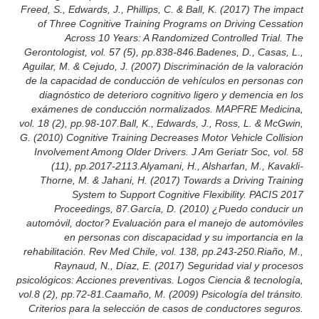
Freed, S., Edwards, J., Phillips, C. & Ball, K. (2017) The impact
of Three Cognitive Training Programs on Driving Cessation
Across 10 Years: A Randomized Controlled Trial. The
Gerontologist, vol. 57 (5), pp.838-846.Badenes, D., Casas, L.,
Aguilar, M. & Cejudo, J. (2007) Discriminación de la valoración
de la capacidad de conducción de vehículos en personas con
diagnóstico de deterioro cognitivo ligero y demencia en los
exámenes de conducción normalizados. MAPFRE Medicina,
vol. 18 (2), pp.98-107.Ball, K., Edwards, J., Ross, L. & McGwin,
G. (2010) Cognitive Training Decreases Motor Vehicle Collision
Involvement Among Older Drivers. J Am Geriatr Soc, vol. 58
(11), pp.2017-2113.Alyamani, H., Alsharfan, M., Kavakli-
Thorne, M. & Jahani, H. (2017) Towards a Driving Training
System to Support Cognitive Flexibility. PACIS 2017
Proceedings, 87.García, D. (2010) ¿Puedo conducir un
automóvil, doctor? Evaluación para el manejo de automóviles
en personas con discapacidad y su importancia en la
rehabilitación. Rev Med Chile, vol. 138, pp.243-250.Riaño, M.,
Raynaud, N., Díaz, E. (2017) Seguridad vial y procesos
psicológicos: Acciones preventivas. Logos Ciencia & tecnología,
vol.8 (2), pp.72-81.Caamaño, M. (2009) Psicología del tránsito.
Criterios para la selección de casos de conductores seguros.