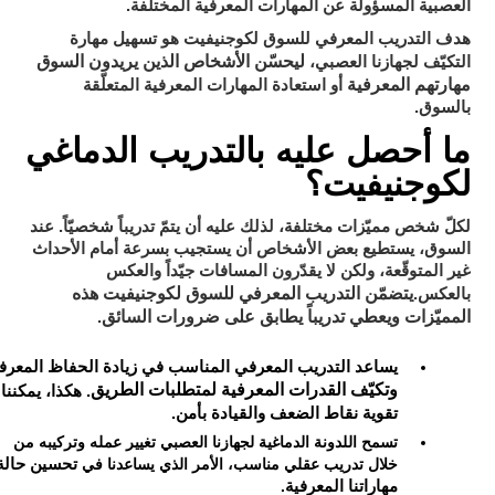
العصبية المسؤولة عن المهارات المعرفية المختلفة.
هدف التدريب المعرفي للسوق لكوجنيفيت هو تسهيل مهارة
ليحسّن الأشخاص الذين يريدون السوق
التكيّف لجهازنا العصبي،
مهارتهم المعرفية
أو استعادة المهارات المعرفية المتعلّقة
بالسوق.
ما أحصل عليه بالتدريب الدماغي
لكوجنيفيت؟
لكلّ شخص مميّزات مختلفة، لذلك عليه أن يتمّ تدريباً شخصيّاً. عند
السوق، يستطيع بعض الأشخاص أن يستجيب بسرعة أمام الأحداث
غير المتوقّعة، ولكن لا يقدّرون المسافات جيّداً والعكس
يتضمّن التدريب المعرفي للسوق لكوجنيفيت هذه
بالعكس.
المميّزات ويعطي تدريباً يطابق على ضرورات السائق
.
يساعد التدريب المعرفي المناسب في زيادة الحفاظ المعرف
وتكيّف القدرات المعرفية لمتطلبات الطريق
. هكذا، يمكننا
تقوية نقاط الضعف والقيادة بأمن.
تسمح اللدونة الدماغية لجهازنا العصبي تغيير عمله وتركيبه من
خلال تدريب عقلي مناسب، الأمر الذي يساعدنا في
تحسين حالة
مهاراتنا المعرفية
.