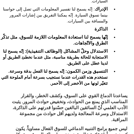
السيارات.
الإدراك
: إنّه يسمح لنا تفسير المعلومات التي تصل إلى حواسنا
بينما نسوق السيارة. إنّه يمكننا التفريق بين إشارات المرور
والمسافة بين السيارات.
الذاكرة
إنّها يسمح لنا استعادة المعلومات اللازمة للسوق، مثل تذكّر
الطرق والاتّجاهات.
الاستدلال وحلّ المشاكل (الوظائف التنفيذية)
: إنّه يسمح لنا
الاستجابة للحالة بطريقة مناسبة، مثل عندما نخطئ الطريق أو
لدينا عطل على الطريق.
التنسيق وزمن الكمون
: إنّه يسمح لنا الفعل بدقة وسرعة.
نستخدم هذه القدرات عندما نستجيب بسرعة أمام الملوحة التي
تتغيّر لونها من الأخضر إلى الأحمر.
يساعدنا الدماغ القوي على السوق، وكشف الخطر، والقرار
المناسب الذي يمنع من الحوادث، وتخفيض حوادث المرور. يثبت
الأدب العلمي أنّ السائقين البالغين حسّنوا قدرتهم على الذاكرة،
الاستدلال وسرعة المعالجة ولديهم أقل حوادث من مجموعة
المراقبة.
ليس جميع برامج التنبيه الدماغي للسوق الفعال مساوياً. يكون