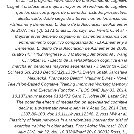
et al. - El programa informático de entrenamiento cognitivo
CogniFit produce una mejora mayor en el rendimiento cognitivo
que los clásicos juegos de ordenador: Estudio prospectivo,
aleatorizado, doble ciego de intervención en los ancianos.
Alzheimer y Demencia: El diario de la Asociación de Alzheimer
de 2007, tres (3): S171.Shatil E, Korczyn dC, Peretz C, et al. -
Mejorar el rendimiento cognitivo en pacientes ancianos con
entrenamiento cognitivo computarizado - El Alzheimer y a
Demencia: El diario de la Asociación de Alzheimer de 2008,
cuatro (4): T492.Verghese J, J Mahoney, Ambrosio AF, Wang
C, Holtzer R. - Efecto de la rehabilitación cognitiva en la
marcha en personas mayores sedentarias - J Gerontol A Biol
Sci Med Sci. 2010 Dec;65(12):1338-43.Evelyn Shatil, Jaroslava
Mikulecká, Francesco Bellotti, Vladimír Burěs - Novel
Television-Based Cognitive Training Improves Working Memory
and Executive Function - PLOS ONE July 03, 2014.
10.1371/journal.pone.0101472.Gard T, Hölzel BK, Lazar SW.
The potential effects of meditation on age-related cognitive
decline: a systematic review. Ann N Y Acad Sci. 2014 Jan;
1307:89-103. doi: 10.1111/nyas.12348. 2.Voss MW et al.
Plasticity of brain networks in a randomized intervention trial of
exercise training in older adults. Front Aging Neurosci. 2010
Aug 26;2. pii: 32. doi: 10.3389/fnagi.2010.00032.Ross, L.,