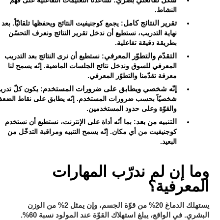
النشاط.
تقرير النتائج كامل
: يجمع كوجنيفيت النتائج ويحفظها تلقائيّاً. بعد
نهاية التدريب، نستطيع أن ندخل تقرير النتائج ونعرف التحسّن
بطريقة دقيقة تفاعلية.
التقدّم والتطوّر المعرفي
: نستطيع أن نرى النتائج بعد التدريب
المعرفي للسوق وندخل نتائج الجلسات الماضية. إنّه يسمح لنا
معرفة تقدّمنا والتطوّر المعرفي.
إنّه شخصي ويطابق على ضرورات المستخدم
: يكون كلّ تدر
شخصيّاً بحسب ضرورات المستخدم. إنّه يطابق على نقاط الضع
والقوّة وعلى حدود المستخدمين.
التنبيه من بعد
: بما أنّه أداة على الإنترنت، نستطيع أن نستخدم
كوجنيفيت من أي مكان. إنّه يسمح التنبيه ومراقبة التدخّل من
البعيد.
وما إن لم ندرّب المهارات
المعرفية؟
يستهلك الدماغ 20% من قوّة الجسم، وإن يمثل 2% من الوزن
البشري. في الواقع، يبلغ استهلاك القوّة عند المولود نسبة 60%.