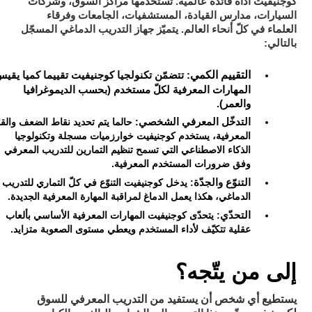
كوجنيفيت أداة قائدة عالمية. تستخدمها مراكز السوق، وشركات
السيارات، مدارس القيادة، المستشفيات، الجامعات وفرقاء
العلماء في كلّ أنحاء العالم. يتميّز جهاز التدريب الدماغي المسجّل
بالتالي:
التقييم الكمي
: تتضمّن تكنولجيا كوجنيفيت تقييما كميا يقي
المهارات المعرفية لكلّ مستخدم (بحسب الديموغرافيا
والعمر).
التدخّل المعرفي الشخصي
: حالما يتم تحديد نقاط الضعف والقو
المعرفية، يستخدم كوجنيفيت خوارزميات مسجلة وتكنولوجيا
الذكاء الاصطناعي التي تسمح تنظيم التمارين للتدريب المعرفي
وفق ضرورات المستخدم المعرفية.
التنوّع والجدّة
: يدخل كوجنيفيت التنوّع في كلّ التماري للتدريب
الدماغي، هكذا يعمل الدماغ لمراقبة المهارة المعرفية الجديدة.
التحدّي
: يتحدّى كوجنيفيت المهارات المعرفية الأساسي بألعاب
عقلية تتكيّف لأداء المستخدم ويعطي مستوى الصعوبة متزايد.
إلى من يتّجه؟
يستطيع أي شخص أن يستفيد من التدريب المعرفي للسوق