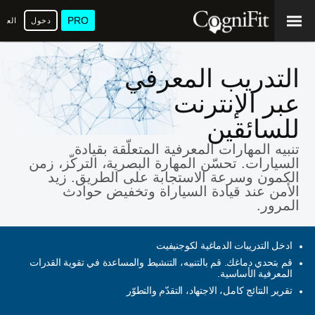
PRO
دخول
العرب
التدريب المعرفي
عبر الإنترنت
للسائقين
تنبيه المهارات المعرفية المتعلّقة بقيادة
السيارات. تحسّن المهارة البصرية، التركّز، زمن
الكمون وسرعة الاستجابة على الطريق. زيد
الأمن عند قيادة السياراة وتخفيض حوادث
المرور.
ادخل التدريبات الدماغية لكوجنيفيت
قم بتحدي دماغك. قم بالتنبيه، التنشيط والمساعدة في تقوية القدرات
المعرفية الأساسية.
تقرير النتائج كامل، الاجتهاد، التقدّم والتطوّر