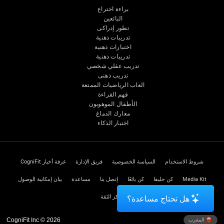
براءة اختراع
البائعين
تطور إدراكى
تدريبات ذهنية
اختبارات ذهنية
تدريبات ذهنية
تدريب عقلي شخصي
تدريب ذهنى
العاب الرياضيات الممتعة
فهم القراءة
الأطفال الموهوبون
معارك الدماغ
اختبار الذكاء
شروط الاستخدام
السياسة الخصوصية
فريق الإدارة
غرفة أخبار CogniFit
Media Kit
كن حليفا
كن بائعًا
إتصل بنا
مساعدة
بيان إمكانية الوصول
مركز الثقة
هل تحتاج مساعدة؟
CogniFit Inc © 2026
المغرب