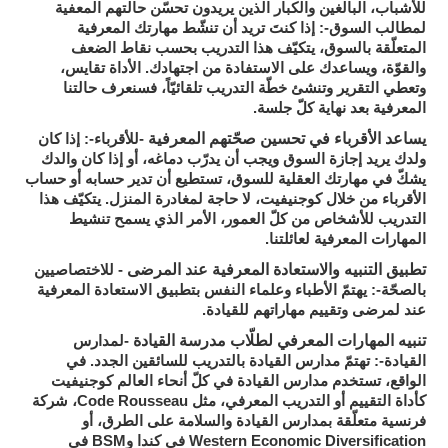
للأشباب، البالغين والكبار الذين يريدون تحسّن حالتهم المعفية
لمطالب السوق-: إذا كنتَ تريد أن تنشّط مهارتك المعرفية
المتعلّقة بالسوق، يتكيّف هذا التدريب بحسب نقاط الضعف
والقوّة، ويساعدك على الاستفادة من اجتهادك. الأداة تقايس،
وتعطي التقرير وتنشئ خطّة التدريب تلقائيّاً، فسنعرف حالتنا
المعرفية بعد نهاية كلّ جلسة.
يساعد الأقرباء في تحسين صحّتهم المعرفية
-للأقرباء-: إذا كان
ولدك يريد إجازة السوق ويجب أن يدرّب دماغه، أو إذا كان والدك
يشكّ في مهارتك العقلية للسوق، تستطيع أن تدير حسابه أو حساب
الأقرباء من خلال كوجنيفيت، لا حاجة لمغادرة المنزل. يتكيّف هذا
التدريب للأشخاص من كلّ العمور، الأمر الذي يسمح تنشيط
المهارات المعرفية لعائلتنا.
تطبيق التنبيه والاستعادة المعرفية عند المرضى
- للاختصاصيين
بالصحّة-: يهتمّ الأطباء وعلماء النفس بتطبيق الاستعادة المعرفية
عند لمرضى وتقييم مهاراتهم للقيادة.
تنبيه المهارات المعرفي لطلّاب مدرسة القيادة
-لمدارس
القيادة-: تهتمّ مدارس القيادة بالتدريب للسائقين الجدد. في
الواقع، تستخدم مدارس القيادة في كلّ أنحاء العالم كوجنيفيت
كأداة التقييم أو التدريب المعرفي، مثل Code Rousseau، شركة
فرنسية متعلّقة بمدارس القيادة والسلامة على الطرق، أو
Western Economic Diversification في كندا وBSM في