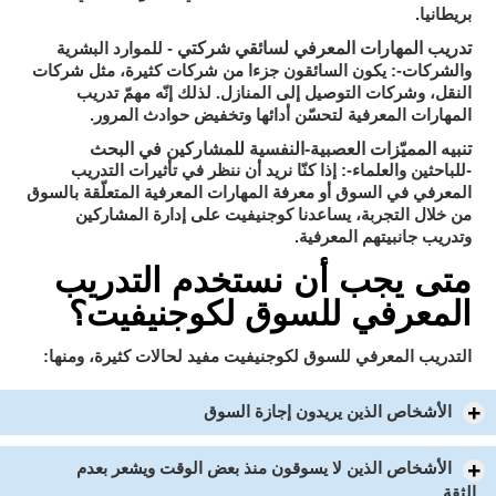
بريطانيا.
تدريب المهارات المعرفي لسائقي شركتي
- للموارد البشرية
والشركات-: يكون السائقون جزءا من شركات كثيرة، مثل شركات
النقل، وشركات التوصيل إلى المنازل. لذلك إنّه مهمّ تدريب
المهارات المعرفية لتحسّن أدائها وتخفيض حوادث المرور.
تنبيه المميّزات العصبية-النفسية للمشاركين في البحث
-للباحثين والعلماء-: إذا كنّا نريد أن ننظر في تأثيرات التدريب
المعرفي في السوق أو معرفة المهارات المعرفية المتعلّقة بالسوق
من خلال التجربة، يساعدنا كوجنيفيت على إدارة المشاركين
وتدريب جانبيتهم المعرفية.
متى يجب أن نستخدم التدريب
المعرفي للسوق لكوجنيفيت؟
التدريب المعرفي للسوق لكوجنيفيت مفيد لحالات كثيرة، ومنها:
الأشخاص الذين يريدون إجازة السوق
الأشخاص الذين لا يسوقون منذ بعض الوقت ويشعر بعدم
الثقة.