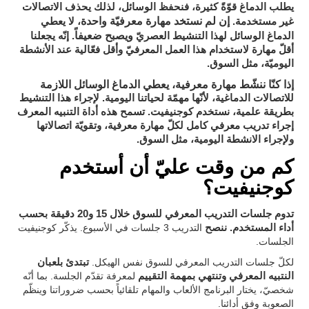
يطلب الدماغ قوّةً كثيرة، فنحفظ الوسائل، لذلك يحذف الاتصالات
إن لم نستخد مهارة معرفيّة واحدة
غير مستخدمة.
، لا يعطي
ويصبح ضعيفاً
الدماغ الوسائل لهذا التنشيط العصريّ
. إنّه يجعلنا
أقلّ مهارة لاستخدام هذا العمل المعرفيّ وأقل فعّالية عند الأنشطة
اليوميّة، مثل السوق.
إذا كنّا ننشّط مهارة معرفية، يعطي الدماغ الوسائل اللازمة
للاتصالات الدماغية، لأنّها مهمّة لحياتنا اليومية. لإجراء هذا التنشيط
بطريقة علمية، نستخدم كوجنيفيت. تسمح هذه أداة التنبيه المعرف
إجراء تدريب معرفي كامل لكلّ مهارة معرفية، وتقويّة اتصالاتها
ولإجراء الانشطة اليومية، مثل السوق
.
كم من وقت عليّ أن أستخدم
كوجنيفيت؟
تدوم جلسات التدريب المعرفي للسوق خلال 15 و20 دقيقة
بحسب
أداء المستخدم. ننصح
التدريب 3 جلسات في الأسبوع. يذكّر كوجنيفيت
الجلسات.
لكلّ جلسات التدريب المعرفي للسوق نفس الهيكل.
تبتدئ بلعبان
النتبيه المعرفي وتنتهي بمهمة التقييم
لمعرفة تقدّم الجلسة. بما أنّه
شخصيّ، يختار البرنامج الألعاب والمهام تلقائياً بحسب ضروراتنا وينظّم
الصعوبة وفق أدائنا.