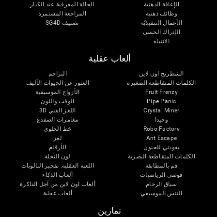
الإعاقة الذهنية
الحالة المعرفية عند الكبار
وظائف ذهنية
المراجعة المستمرة
الأعمال التنفيذيّة
تصنيف SG4D
الإدراك الحسى
الانتباه
ألعاب عقلية
الشطرنج اون لاين
التزاحم
الكلمات المتقاطعة الصغيرة
العثور عن الحيوات الأليف
Fruit Frenzy
الأزواج الموسيقية
Pipe Panic
الوقت واللون
Crystal Miner
اللغز الفني 3D
وحيدا
مغامرات الضفدع
Robo Factory
خط الحلوى
Ant Escape
لغز
يقودني للجنون
الأرقام
الكلمات المتقاطعة البصرية
لون النحلة
قم بالمطابقة
اللعبة العقلية: تفجير البالونات
فوضى الرياضيات
ألعاب الذكاء
سباق الرخام
ألعاب اون لاين من آجل الذاكرة
التنس الموسيقي
ألعاب عقلية
تمارين