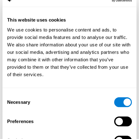
تنشّط ممارسة الألعاب مثل ألغاز لكوجنيفيت نمطا للتنشيط العصبي. إنّ
اللعب وتدريب النمط هذا باستمرار يساعد الدوائر العصبية في إعادة
التنظيم واستعادة الوظائف المعرفية الضعيفة.
This website uses cookies
قد يساعد التنبيه المستمرّ للمهارات في إنشاء نقط الاشتيباك جديدة وفي
We use cookies to personalise content and ads, to
إعادة التنظيم للدوائر العصبية وتحسّن الوظائف المعرفية. تنشّط اللعبة
provide social media features and to analyse our traffic.
العقلية ألغاز في تنبيه المهارات المتعلّقة بالفحص البصري والإدراك
المكاني.
We also share information about your use of our site with
our social media, advertising and analytics partners who
الأسبوع الأوّل
الأسبوع الثاني
الأسبوع الثالث
may combine it with other information that you’ve
provided to them or that they’ve collected from your use
of their services.
Consent
Necessary
Selection
إسقاط رسومي توجيهي للشبكات العصبية بعد 3 أسابيع.
Preferences
ما يحدث إن لم أدرّب مهاراتي المعرفية؟