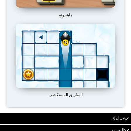
ماهجونج
البطريق المستكشف
دماغك
البحث