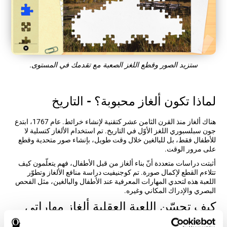
ستزيد الصور وقطع اللغز الصعبة مع تقدمك في المستوى.
لماذا تكون ألغاز محبوبة؟ - التاريخ
هناك ألغاز منذ القرن الثامن عشر كتقنية لإنشاء خرائط. عام 1767، ابتدع
جون سبلسبوري اللغز الأوّل في التاريخ. تم استخدام الألغاز كتسلية لا
للأطفال فقط، بل للبالغين خلال وقت طويل، بإنشاء صور متحدية وقطع
على مرور الوقت.
أثبتت دراسات متعددة أنّ بناء ألغاز من قبل الأطفال، فهم يتعلّمون كيف
تتلاءم القطع لإكمال صورة. تم كوجنيفيت دراسة منافع الألغاز وتطوّر
اللعبة هذه لتحدي المهارات المعرفية عند الأطفال والبالغين، مثل الفحص
البصري والإدراك المكاني وغيره.
كيف تحسّن اللعبة العقلية ألغاز مهاراتي
المعرفية؟