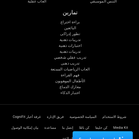
التنس الموسيقي
ألعاب عقلية
تمارين
براءة اختراع
البائعين
تطور إدراكى
تدريبات ذهنية
اختبارات ذهنية
تدريبات ذهنية
تدريب عقلي شخصي
تدريب ذهنى
العاب الرياضيات الممتعة
فهم القراءة
الأطفال الموهوبون
معارك الدماغ
اختبار الذكاء
شروط الاستخدام
السياسة الخصوصية
فريق الإدارة
غرفة أخبار CogniFit
Media Kit
كن حليفا
كن بائعًا
إتصل بنا
مساعدة
بيان إمكانية الوصول
مركز الثقة