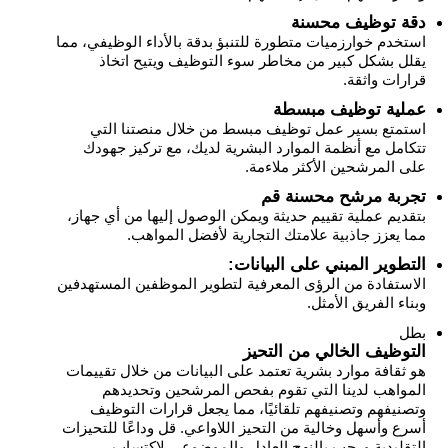
دقة توظيف محسنة
استخدم خوارزميات متطورة للتنبؤ بدقة بالأداء الوظيفي، مما
يقلل بشكل كبير من مخاطر سوء التوظيف ويتيح اتخاذ
قرارات واثقة.
عملية توظيف مبسطة
استمتع بسير عمل توظيف مبسط من خلال منصتنا التي
تتكامل مع أنظمة الموارد البشرية لديك، مع تركيز جهودك
على المرشحين الأكثر ملاءمة.
تجربة مرشح محسنة قم
بتقديم عملية تقييم حديثة ويمكن الوصول إليها من أي جهاز،
مما يعزز جاذبية علامتك التجارية لأفضل المواهب.
التطوير المبني على البيانات:
الاستفادة من الرؤى المعرفية لتطوير الموظفين المستهدفين
وبناء الفريق الأمثل.
بطل
التوظيف الخالي من التحيز
هو ثقافة موارد بشرية تعتمد على البيانات من خلال تقييمات
المواهب لدينا التي تقوم بفحص المرشحين وتحديدهم
وتصنيفهم وتصنيفهم تلقائيًا، مما يجعل قرارات التوظيف
أسرع وأسهل وخالية من التحيز اللاواعي. قل وداعًا للتحيزات
التقليدية ورحب بالنهج العادل والموضوعي لاكتساب