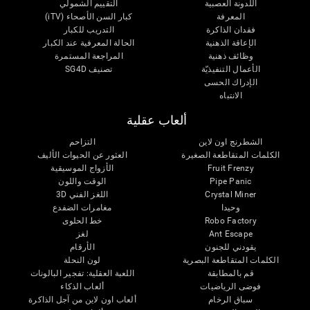
اللدونة العصبية
التقييم الشمولي
المعرفة
كبار السن الأصحاء (iTV)
فقدان الذاكرة
التدريب للكبار
الإعاقة الذهنية
الحالة المعرفية عند الكبار
وظائف ذهنية
المراجعة المستمرة
الأعمال التنفيذيّة
تصنيف SG4D
الإدراك الحسى
الانتباه
ألعاب عقلية
الشطرنج اون لاين
التزاحم
الكلمات المتقاطعة الصغيرة
العثور عن الحيوات الأليف
Fruit Frenzy
الأزواج الموسيقية
Pipe Panic
الوقت واللون
Crystal Miner
اللغز الفني 3D
وحيدا
مغامرات الضفدع
Robo Factory
خط الحلوى
Ant Escape
لغز
يقودني للجنون
الأرقام
الكلمات المتقاطعة البصرية
لون النحلة
قم بالمطابقة
اللعبة العقلية: تفجير البالونات
فوضى الرياضيات
ألعاب الذكاء
سباق الرخام
ألعاب اون لاين من آجل الذاكرة