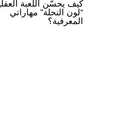
كيف يحسّن اللعبة العقلي
“لون النحلة” مهاراتي
المعرفية؟