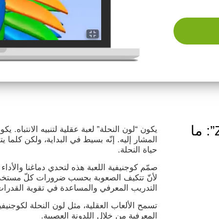
اللعبة العقلية “Zumbalú”: ما
يكون “لون النحلة” لعبة عقلية لتنبيه الانتباه. 
المشار إليه. إنّه بسيط في البداية، ولكن كلما ي
حياة النحلة.
صمّم كوجنيفية اللعبة هذه لتحدي دماغنا والأداء 
لأنّ تتكيف الصعوبة بحسب ضرورات كلّ مستخدم. 
التدريب المعرفي والمساعدة في تقوية القدرات 
تسمح الألعاب العقلية، مثل لون النحلة لكوجنيف
المعرفية من خلال اللدونة العصبية.