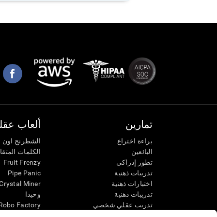
تمارين
ألعاب عقلي
براءة اختراع
الشطرنج اون ل
البائعين
الكلمات المتق
تطور إدراكى
Fruit Frenzy
تدريبات ذهنية
Pipe Panic
اختبارات ذهنية
Crystal Miner
تدريبات ذهنية
وحيدا
تدريب عقلي شخصي
Robo Factory
تدريب ذهنى
Ant Escape