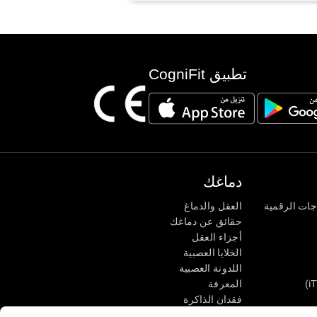
تطبيق CogniFit
دماغك
جات الرقمية
العقل والدماغ
حقائق عن دماغك
أجزاء العقل
الخلايا العصبية
اللدونة العصبية
المعرفة
فقدان الذاكرة
كبار
الإعاقة الذهنية