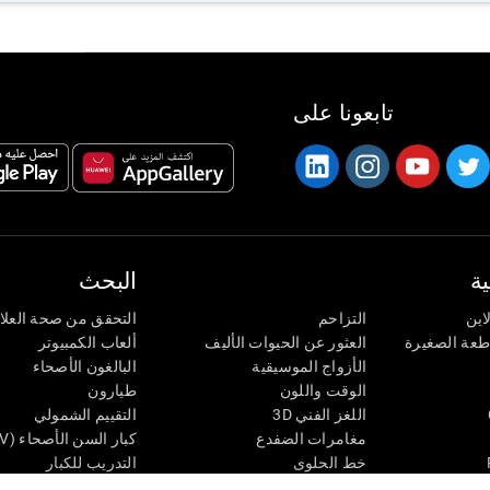
تابعونا على
ة
البحث
اين
التزاحم
التحقق من صحة العلا
اطعة الصغيرة
العثور عن الحيوات الأليف
ألعاب الكمبيوتر
الأزواج الموسيقية
البالغون الأصحاء
الوقت واللون
طيارون
اللغز الفني 3D
التقييم الشمولي
مغامرات الضفدع
كبار السن الأصحاء (iTV)
خط الحلوى
التدريب للكبار
لغز
الحالة المعرفية عند ال