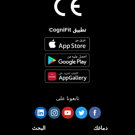
تطبيق CogniFit
تابعونا على
دماغك
البحث