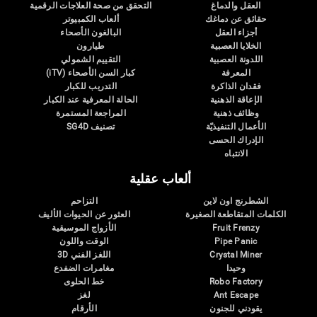
العقل والدماغ
التحقق من صحة العلاجات الرقمية
حقائق عن دماغك
ألعاب الكمبيوتر
أجزاء العقل
البالغون الأصحاء
الخلايا العصبية
طيارون
اللدونة العصبية
التقييم الشمولي
المعرفة
كبار السن الأصحاء (iTV)
فقدان الذاكرة
التدريب للكبار
الإعاقة الذهنية
الحالة المعرفية عند الكبار
وظائف ذهنية
المراجعة المستمرة
الأعمال التنفيذيّة
تصنيف SG4D
الإدراك الحسى
الانتباه
ألعاب عقلية
الشطرنج اون لاين
التزاحم
الكلمات المتقاطعة الصغيرة
العثور عن الحيوات الأليف
Fruit Frenzy
الأزواج الموسيقية
Pipe Panic
الوقت واللون
Crystal Miner
اللغز الفني 3D
وحيدا
مغامرات الضفدع
Robo Factory
خط الحلوى
Ant Escape
لغز
يقودني للجنون
الأرقام