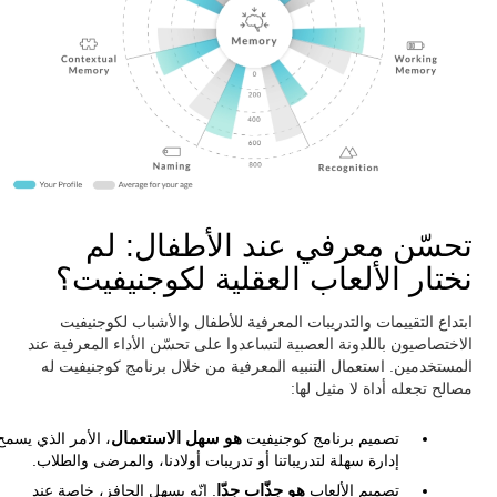
تحسّن معرفي عند الأطفال: لم
نختار الألعاب العقلية لكوجنيفيت؟
ابتداع التقييمات والتدريبات المعرفية للأطفال والأشباب لكوجنيفيت
الاختصاصيون باللدونة العصبية لتساعدوا على تحسّن الأداء المعرفية عند
المستخدمين. استعمال التنبيه المعرفية من خلال برنامج كوجنيفيت له
مصالح تجعله أداة لا مثيل لها:
تصميم برنامج كوجنيفيت
هو سهل الاستعمال
، الأمر الذي يسمح
إدارة سهلة لتدريباتنا أو تدريبات أولادنا، والمرضى والطلاب.
تصميم الألعاب
هو جذّاب جدّا
. إنّه يسهل الحافز، خاصة عند