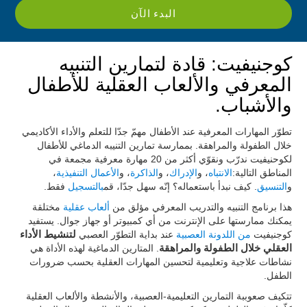
البدء الآن
كوجنيفيت: قادة لتمارين التنبيه
المعرفي والألعاب العقلية للأطفال
والأشباب.
تطوّر المهارات المعرفية عند الأطفال مهمّ جدّا للتعلم والأداء الأكاديمي
خلال الطفولة والمراهقة. بممارسة تمارين التنيبه الدماغي للأطفال
لكوحنيفيت ندرّب ونقوّي أكثر من 20 مهارة معرفية مجمعة في
المناطق التالية:
الانتباه
، و
الإدراك
، و
الذاكرة
، و
الأعمال التنفيذية
،
و
التنسيق
. كيف نبدأ باستعماله؟ إنّه سهل جدّا، قم
بالتسجيل
فقط.
هذا برنامج التنبيه والتدريب المعرفي مؤلق من
ألعاب عقلية
مختلقة
يمكنك ممارستها على الإنترنت من أي كمبيوتر أو جهاز جوال. يستفيد
كوجنيفيت
من اللدونة العصبية
عند بداية التطوّر العصبي
لتنشيط الأداء
العقلي خلال الطفولة والمراهقة
. المتارين الدماغية لهذه الأداة هي
نشاطات علاجية وتعليمية لتحسين المهارات العقلية بحسب ضرورات
الطفل.
تتكيف صعوببة التمارين التعليمية-العصبية، والأنشطة والألعاب العقلية