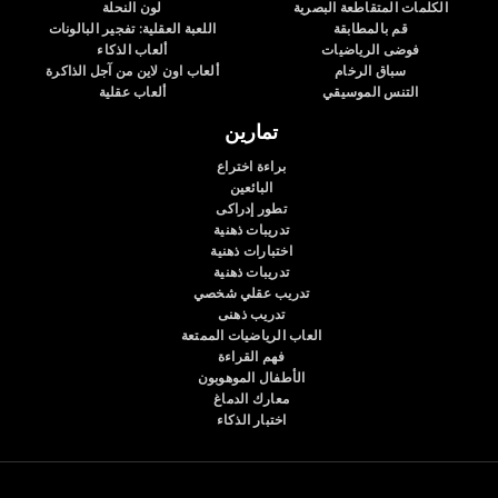
الكلمات المتقاطعة البصرية
لون النحلة
قم بالمطابقة
اللعبة العقلية: تفجير البالونات
فوضى الرياضيات
ألعاب الذكاء
سباق الرخام
ألعاب اون لاين من آجل الذاكرة
التنس الموسيقي
ألعاب عقلية
تمارين
براءة اختراع
البائعين
تطور إدراكى
تدريبات ذهنية
اختبارات ذهنية
تدريبات ذهنية
تدريب عقلي شخصي
تدريب ذهنى
العاب الرياضيات الممتعة
فهم القراءة
الأطفال الموهوبون
معارك الدماغ
اختبار الذكاء