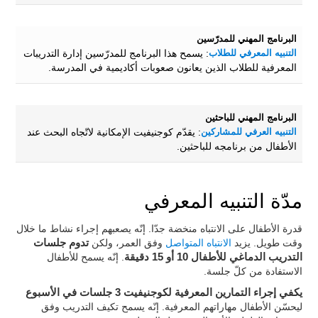
البرنامج المهني للمدرّسين
التنبيه المعرفي للطلاب
: يسمح هذا البرنامج للمدرّسين إدارة التدريبات
المعرفية للطلاب الذين يعانون صعوبات أكاديمية في المدرسة.
البرنامج المهني للباحثين
التنبيه العرفي للمشاركين
: يقدّم كوجنيفيت الإمكانية لاتّجاه البحث عند
الأطفال من برنامجه للباحثين.
مدّة التنبيه المعرفي
قدرة الأطفال على الانتباه منخضة جدّا. إنّه يصعبهم إجراء نشاط ما خلال
وقت طويل. يزيد
الانتباه المتواصل
وفق العمر، ولكن
تدوم جلسات
التدريب الدماغي للأطفال 10 أو 15 دقيقة
. إنّه يسمح للأطفال
الاستفادة من كلّ جلسة.
يكفي إجراء التمارين المعرفية لكوجنيفيت 3 جلسات في الأسبوع
ليحسّن الأطفال مهاراتهم المعرفية. إنّه يسمح تكيف التدريب وفق