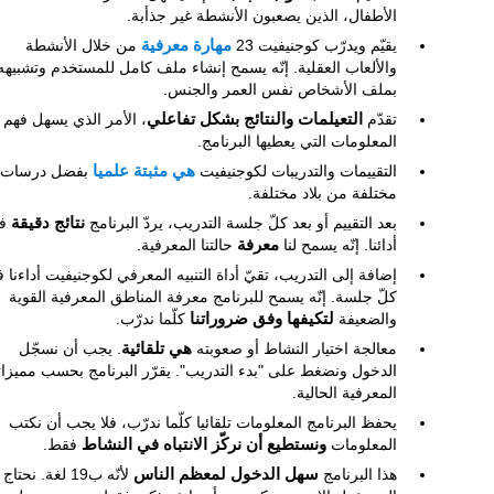
الأطفال، الذين يصعبون الأنشطة غير جذأبة.
يقيّم ويدرّب كوجنيفيت 23
مهارة معرفية
من خلال الأنشطة
والألعاب العقلية. إنّه يسمح إنشاء ملف كامل للمستخدم وتشبيهه
بملف الأشخاص نفس العمر والجنس.
تقدّم
التعيلمات والنتائج بشكل تفاعلي
، الأمر الذي يسهل فهم
المعلومات التي يعطيها البرنامج.
التقييمات والتدريبات لكوجنيفيت
هي مثبتة علميا
بفضل درسات
مختلفة من بلاد مختلفة.
بعد التقييم أو بعد كلّ جلسة التدريب، يردّ البرنامج
نتائج دقيقة
ف
أدائنا. إنّه يسمح لنا
معرفة
حالتنا المعرفية.
إضافة إلى التدريب، تقيّ أداة التنبيه المعرفي لكوجنيفيت أداءنا 
كلّ جلسة. إنّه يسمح للبرنامج معرفة المناطق المعرفية القوية
والضعيفة
لتكيفها وفق ضروراتنا
كلّما ندرّب.
معالجة اختيار النشاط أو صعوبته
هي تلقائية
. يجب أن نسجّل
الدخول ونضغط على "بدء التدريب". يقرّر البرنامج بحسب مميزاتن
المعرفية الحالية.
يحفظ البرنامج المعلومات تلقائيا كلّما ندرّب، فلا يجب أن نكتب
المعلومات
ونستطيع أن نركّز الانتباه في النشاط
فقط.
هذا البرنامج
سهل الدخول لمعظم الناس
لأنّه ب19 لغة. نحتاج