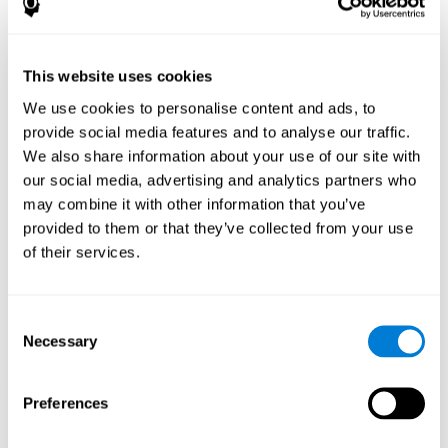
كيف تحسّن اللعبة العقلية "الأرقام"
مهاراتي المعرفية؟
إنّ استخدام لعبات مثل الأرقام لكوجنيفيت ينشّط نمط التنشيط العصبي.
This website uses cookies
إنّ تكرار النمط هذا وتدريبه يساعد في إنشاء تشابك عصبي جديد، تنظيم
الدوائر العصبية واستعادة الوظائف المعرفية الضعيفة.
We use cookies to personalise content and ads, to
يساعد تنبيه المهارات المعرفية باستمرار في إنشاء تشابك عصبي جديد،
provide social media features and to analyse our traffic.
تنظيم الدوائر العصبية وتحسين الوظائف المعرفية. هدف اللعبة الأرقام
We also share information about your use of our site with
هو تنبيه المهارات المتعلّقة بالتخطيط وسرعة المعالجة.
our social media, advertising and analytics partners who
may combine it with other information that you’ve
الأسبوع الأوّل
الأسبوع الثاني
الأسبوع الثالث
provided to them or that they’ve collected from your use
of their services.
Consent
Necessary
Selection
Preferences
إسقاط رسومي توجيهي للشبكات العصبية بعد 3 أسابيع.