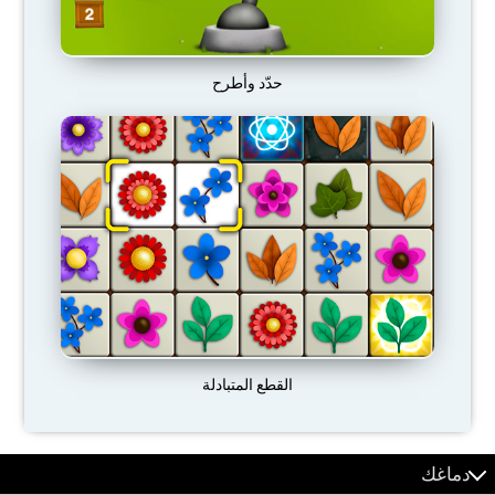
حدّد وأطرح
القطع المتبادلة
دماغك