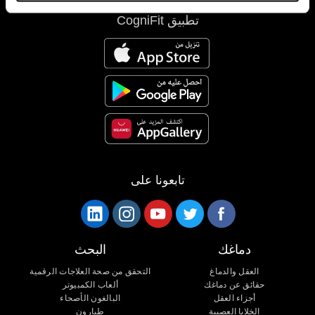
تطبيق CogniFit
تابعونا على
دماغك
البحث
العقل والدماغ
التحقق من صحة العلاجات الرقمية
حقائق عن دماغك
ألعاب الكمبيوتر
أجزاء العقل
البالغون الأصحاء
الخلايا العصبية
طيارون