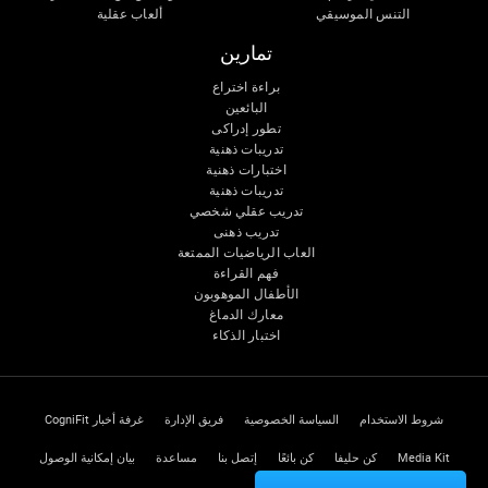
التنس الموسيقي
ألعاب عقلية
تمارين
براءة اختراع
البائعين
تطور إدراكى
تدريبات ذهنية
اختبارات ذهنية
تدريبات ذهنية
تدريب عقلي شخصي
تدريب ذهنى
العاب الرياضيات الممتعة
فهم القراءة
الأطفال الموهوبون
معارك الدماغ
اختبار الذكاء
شروط الاستخدام
السياسة الخصوصية
فريق الإدارة
غرفة أخبار CogniFit
Media Kit
كن حليفا
كن بائعًا
إتصل بنا
مساعدة
بيان إمكانية الوصول