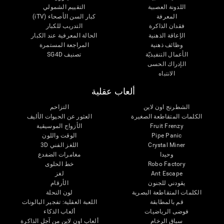
اللدونة العصبية
التقييم الشمولي
المعرفة
كبار السن الأصحاء (iTV)
فقدان الذاكرة
التدريب للكبار
الإعاقة الذهنية
الحالة المعرفية عند الكبار
وظائف ذهنية
المراجعة المستمرة
الأعمال التنفيذيّة
تصنيف SG4D
الإدراك الحسى
الانتباه
ألعاب عقلية
الشطرنج اون لاين
التزاحم
الكلمات المتقاطعة الصغيرة
العثور عن الحيوات الأليف
Fruit Frenzy
الأزواج الموسيقية
Pipe Panic
الوقت واللون
Crystal Miner
اللغز الفني 3D
وحيدا
مغامرات الضفدع
Robo Factory
خط الحلوى
Ant Escape
لغز
يقودني للجنون
الأرقام
الكلمات المتقاطعة البصرية
لون النحلة
قم بالمطابقة
اللعبة العقلية: تفجير البالونات
فوضى الرياضيات
ألعاب الذكاء
سباق الرخام
ألعاب اون لاين من آجل الذاكرة