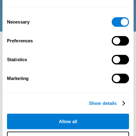
الاستكشاف الدرجات بحسب العمر والجنس، يسمح
للأسر:
Consent
Necessary
Selection
Preferences
التحفيز المعرفي لعائلتك:
إنّ برنامج كوجنيفيت للأسر مؤلّف من تمارين عقلية على شكل
Statistics
ألعاب مسلية. تتّجه هذه التكنولوجيا إلى التدريب العقلي
والاستعادة المعرفية للأسر. إنّه وسيلة للأسر ومن خلال
المعلومات المعرفية التي تأتي من الاستكشاف الدرجات بحسب
العمر والجنس، يسمح للأسر:
Marketing
فهم الحالة المعرفية الخاصة لكلّ عضو العائلة.
تنظيم وتخصيص التدريبات المعرفية بتكيّف ضرورات كلّ قريب.
إجراء تدريبات شخصية مختلفة معينة لأعضاء العائلة.
Show details
مراقبة النتائج المعرفية.
يرتكز التنبيه المعرفي على اللدونة والتخزين الدماغي لتحسّن
أداء الوظائف العقلية من خلال تقنيات وتمارين منظمة بطريقة
Allow all
دقيقة.
جميع أدوات تحفيز الدماغ وإعادة التأهيل المعرفي الموجودة في