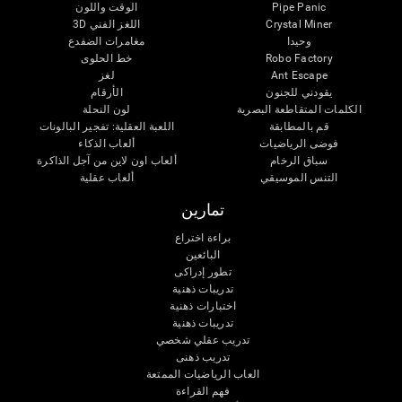
Pipe Panic
الوقت واللون
Crystal Miner
اللغز الفني 3D
وحيدا
مغامرات الضفدع
Robo Factory
خط الحلوى
Ant Escape
لغز
يقودني للجنون
الأرقام
الكلمات المتقاطعة البصرية
لون النحلة
قم بالمطابقة
اللعبة العقلية: تفجير البالونات
فوضى الرياضيات
ألعاب الذكاء
سباق الرخام
ألعاب اون لاين من آجل الذاكرة
التنس الموسيقي
ألعاب عقلية
تمارين
براءة اختراع
البائعين
تطور إدراكى
تدريبات ذهنية
اختبارات ذهنية
تدريبات ذهنية
تدريب عقلي شخصي
تدريب ذهنى
العاب الرياضيات الممتعة
فهم القراءة