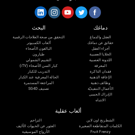
دماغك
البحث
العقل والدماغ
التحقق من صحة العلاجات الرقمية
حقائق عن دماغك
ألعاب الكمبيوتر
أجزاء العقل
البالغون الأصحاء
الخلايا العصبية
طيارون
اللدونة العصبية
التقييم الشمولي
المعرفة
كبار السن الأصحاء (iTV)
فقدان الذاكرة
التدريب للكبار
الإعاقة الذهنية
الحالة المعرفية عند الكبار
وظائف ذهنية
المراجعة المستمرة
الأعمال التنفيذيّة
تصنيف SG4D
الإدراك الحسى
الانتباه
ألعاب عقلية
الشطرنج اون لاين
التزاحم
الكلمات المتقاطعة الصغيرة
العثور عن الحيوات الأليف
Fruit Frenzy
الأزواج الموسيقية