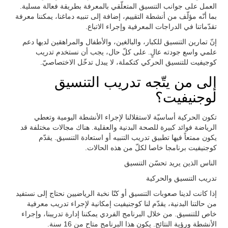
العمل على جوانب التنسيق المتعلّقي بالمعرفة بطريقة فعالة مسلية.
بما أنّه مؤلّف من أنشطة التقييم، إضافة إلى تنبيه دماغنا، يمكننا معرفة
تقدّماتنا في الدراجات المعرفية وإجراء الاتباع.
إنّ تمارين التنسيق للكبار، والبالغين، والأطفال والمراهقين لديها دعم
علمي واسع جودته عالٍ. على كلّ حال، يجب أن نستخدم تدريب
كوجيفيت للتنسيق الحركي كتكملة، لا يبدل تدخّل الاختصاصيّ.
إلى من يتّجه تدريب التنسيق
لوجنيفيت؟
تكون الحركية أساسيّة لاستقلالنا لإجراء الأنشطة اليومية وتعطي
الرياضة فوائد كبيرة للصحة البدنية والعقلية. هناك مجالات مختلفة قد
يكون ممتعاً فيها تطبيق تدريب التنبيه أو استعادة التنسيق. يقدّم
كوجنيفيت برنامجا خاصا لكلّ من هذه الحالات.
الناس الذين يريد تحسّن التنسيق
تدريب التنسيق والحركية
إذا كانت لدينا صعوبات التنسيق أو كنّا نخبة الرياضيين نحتاج إلى نستفيد
من حالتنا البدنية، يقدّم لنا كوجنيفيت إمكانية لإجراء تدريب معرفية
خاص للتنسيق. من خلال البرنامج الفردي يمكننا إدارة تدريبنا، وإجراء
الأنشطة ورؤية النتائج. يكون هذا البرنامج متاح من 16 سنة.