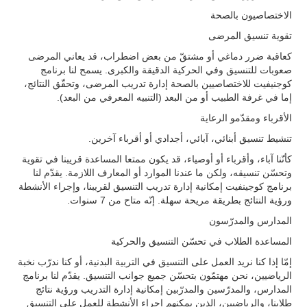
الاختصاصيون بالصحة
تقوية تنسيق المرضى
كعاقبة ضرر دماغي أو مشتقّ من بعض اضطراب، قد يعاني المرضى
صعوبات للتنسيق وفي الحركية الدقيقة والكبرى. يسمح لنا برنامج
كوجنيفيت للاختصاصيين بالصحة إدارة تدريب المرضى، وتحقّق النتائج،
إما في غرفة الطبيب أو من البعد (التنبيه المعرفي من البعد).
الأقرباء ومقدّمو الرعاية
تنشيط تنسيق أبنائي، آبائي، أجدادي أو أقرباء آخرين.
كأنّنا آباء، وأقرباء أو أوصياء، قد يكون ممتعا المساعدة قريبنا في تقوية
وتحسّن تنسيقه، ولكن ما عندنا الموارد أو المعارف اللازمة. يقدّم لنا
برنامج كوجينفيت إمكانية إدارة تدريب التنسيق لقريبنا، وإجراء الأنشطة
ورؤية النتائج بطريقة مريحة سهلة. إنّه متاح من 7 سنوات.
المدارس والمدرّسون
المساعدة الطلاب في تحسّن التنسيق والحركية
إمّا إذا كنا نريد العمل على التنسيق في التربية البدنية، أو كنا ندرّب نخبة
الرياضيين، نحن مهتمّون بتحسّن جميع جوانب التنسيق. يقدّم لنا برنامج
المدارس، والمدرّسين والمدرّبين إمكانية إدارة التدريب ورؤية نتائج
طلابنا، والرياضيين، الذين يمكنهم إجراء الأنشطة للعمل على التنسيق