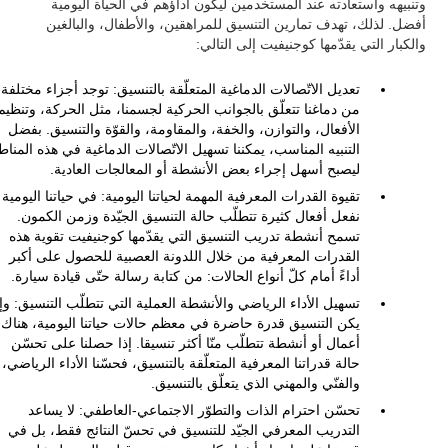
وتنبيهه واستعادته عند المستخدمين ليكون أداؤهم في الحياة اليومية
أفضل. لذلك، تهدف تمارين التنسيق للمراهقين، والأطفال، والبالغين
والكبار التي يقدّمها كوجنيفيت إلى التالي:
تعديل الاتّصالات الدماغية المتعلّقة بالتنسيق: توجد أجزاء مختلفة
من دماغنا تتعلّق بالجوانب الحركية لجسمنا، مثل الحركة، وتنظيم
الأفعال، والتوازن، والخفة، والمقاومة، والقوّة والتنسيق. بفضل
التنبيه المناسب، يمكننا تسهيل الاتّصالات الدماغية في هذه المنا
ليصبح أسهل إجراء بعض الأنشطة أو المعالجات العادية.
تقيوة القدرات المعرفية المهمة لحياتنا اليومية: في حياتنا اليومية
نفعل أفعال كثيرة تتطلّب حالة التنسيق الجيّدة وزمن الكمون.
تسمح أنشطة تدريب التنسيق التي يقدّمها كوجنيفيت تقوية هذه
القدرات المعرفية من خلال اللدونة العصبية للحصول على أكبر
أداءً أمام كلّ أنواع الحالات: من كتابة رسالة حتّى قيادة سيارة.
تسهيل الأداء الرياضي والأنشطة العملية التي تتطلّب التنسيق: وإ
يكن التنسيق قدرة حاضرة في معظم حالات حياتنا اليومية، هناك
أعمال أو أنشطة تتطلّب منّا أكثر تنسيقا. إذا حصلنا على تحسّن
حالة قدراتنا المعرفية المتعلّقة بالتنسيق، فحسّنا الأداء الرياضي،
والفنّي والمهني الذي يتعلّق بالتنسيق.
تحسّن احترام الذات والتطوّر الاجتماعي-العاطفي: لا يساعد
التدريب المعرفي الجيّد للتنسيق في تحسّ النتائج فقط، بل في