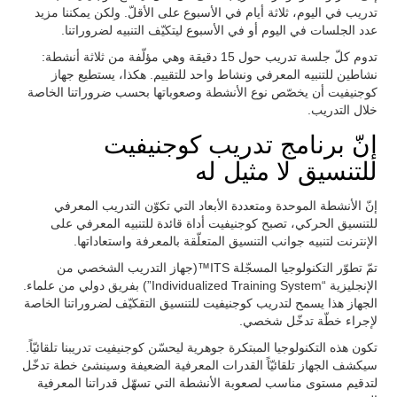
تدريب في اليوم، ثلاثة أيام في الأسبوع على الأقلّ. ولكن يمكننا مزيد
عدد الجلسات في اليوم أو في الأسبوع ليتكيّف التنبيه لضروراتنا.
تدوم كلّ جلسة تدريب حول 15 دقيقة وهي مؤلّفة من ثلاثة أنشطة:
نشاطين للتنبيه المعرفي ونشاط واحد للتقييم. هكذا، يستطيع جهاز
كوجنيفيت أن يخصّص نوع الأنشطة وصعوباتها بحسب ضروراتنا الخاصة
خلال التدريب.
إنّ برنامج تدريب كوجنيفيت
للتنسيق لا مثيل له
إنّ الأنشطة الموحدة ومتعددة الأبعاد التي تكوّن التدريب المعرفي
للتنسيق الحركي، تصبح كوجنيفيت أداة قائدة للتنبيه المعرفي على
الإنترنت لتنبيه جوانب التنسيق المتعلّقة بالمعرفة واستعاداتها.
تمّ تطوّر التكنولوجيا المسجّلة ITS™(جهاز التدريب الشخصي من
الإنجليزية “Individualized Training System”) بفريق دولي من علماء.
الجهاز هذا يسمح لتدريب كوجنيفيت للتنسيق التقكيّف لضروراتنا الخاصة
لإجراء خطّة تدخّل شخصي.
تكون هذه التكنولوجيا المبتكرة جوهرية ليحسّن كوجنيفيت تدريبنا تلقائيّاً.
سيكشف الجهاز تلقائيّاً القدرات المعرفية الضعيفة وسينشئ خطة تدخّل
لتدقيم مستوى مناسب لصعوبة الأنشطة التي تسهّل قدراتنا المعرفية