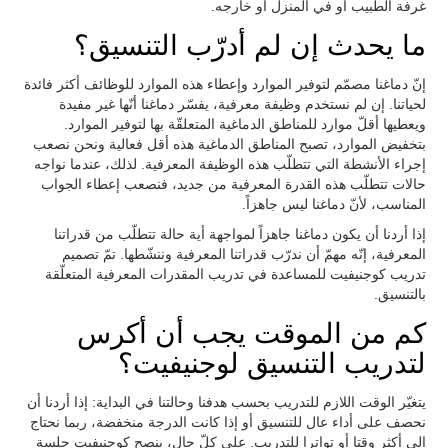
غرفة الطبيب أو في المنزل أو خارجه.
ما يحدث إن لم أدرّب التنسيق؟
إنّ دماغنا مصمّم لتوفير الموارد وإعطاء هذه الموارد للوظائف أكثر فائدة
لحياتنا. إن لم نستخدم وظيفة معرفية، يفسّر دماغنا أنّها غير مفيدة
ويعطيها أقلّ موارد للمناطق الدماغية المتعلقّة بها لتوفير الموارد.
بتخفيض الموارد، تصبح المناطق الدماغية هذه أقل فعالية ونحن نصعب
إجراء الأنشطة التي تتطلّب هذه الوظيفة المعرفية. لذلك، عندما نواجه
حالات تتطلّب هذه القدرة المعرفية من جديد، فنصعب إعطاء الجواب
المناسب، لأنّ دماغنا ليس جاهزاً.
إذا أردنا أن يكون دماغنا جاهزاً لمواجهة أية حالة تتطلّب من قدراتنا
المعرفية، إنّه مهمّ أن ندرّب قدراتنا المعرفية وننشّطها. تمّ تصميم
تدريب كوجنيفيت للمساعدة في تدريب المقدرات المعرفية المتعلّقة
بالتنسيق.
كم من الموقت يجب أن أكرس
لتدريب التنسيق لوجنيفيت؟
يتغيّر الوقت اللازم للتدريب بحسب هدفنا وحالتنا في البداية: إذا أردنا أن
نحصف على أداء عال للتنسيق أو إذا كانت الدرجة منخفضة، ربما نحتاج
إلى أكثر وقتا أو تواترا للتدريب. على كلّ حال، ينصح كوجنيفيت جلسة