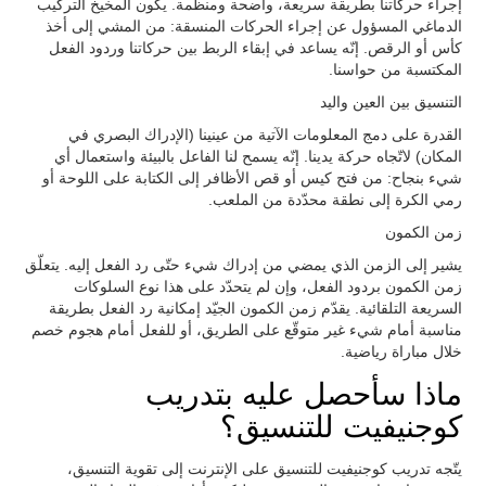
إجراء حركاتنا بطريقة سريعة، واضحة ومنظمة. يكون المخيخ التركيب
الدماغي المسؤول عن إجراء الحركات المنسقة: من المشي إلى أخذ
كأس أو الرقص. إنّه يساعد في إبقاء الربط بين حركاتنا وردود الفعل
المكتسبة من حواسنا.
التنسيق بين العين واليد
القدرة على دمج المعلومات الآتية من عينينا (الإدراك البصري في
المكان) لاتّجاه حركة يدينا. إنّه يسمح لنا الفاعل بالبيئة واستعمال أي
شيء بنجاح: من فتح كيس أو قص الأظافر إلى الكتابة على اللوحة أو
رمي الكرة إلى نطقة محدّدة من الملعب.
زمن الكمون
يشير إلى الزمن الذي يمضي من إدراك شيء حتّى رد الفعل إليه. يتعلّق
زمن الكمون بردود الفعل، وإن لم يتحدّد على هذا نوع السلوكات
السريعة التلقائية. يقدّم زمن الكمون الجيّد إمكانية رد الفعل بطريقة
مناسبة أمام شيء غير متوقّع على الطريق، أو للفعل أمام هجوم خصم
خلال مباراة رياضية.
ماذا سأحصل عليه بتدريب
كوجنيفيت للتنسيق؟
يتّجه تدريب كوجنيفيت للتنسيق على الإنترنت إلى تقوية التنسيق،