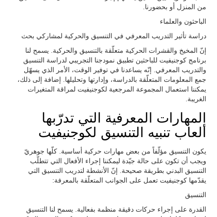
من المنزل أو بحضورنا.
الباحثون والعلماء
دراسة تأثير التدريب المعرفي في التنسيق والحركية لمشاركي بحث
إنّ المخيخ والقشرات الحركية متعلّقة بالتنسيق والحركية. يسمح لنا
برنامج كوجنيفيت للباحثين تطبيق نمودجنا التجريبي لدراسة التنسيق
والتدريب المعرفي. إنّه يساعدنا في توفير الوقت، الأمر الذي يسهّل
جمع المعلومات المتعلّقة بالدراسة، وإدارتها وتحليلها. إضافة إلى ذلك،
يمكننا استعمال المجموعة المرجعية لكوجنيفيت لمراقة المتغيرات
الغريبة.
المهارات المعرفية التي تدرّبها
ألعاب تنبيه التنسيق لكوجنيفيت
يكون التنسيق مؤلّفاً من بعض مهارات حركية أساسية. كلّها جوهريّ
ويجب أن تكون على حالة جيّدة ليمكننا إجراء الأفعال التي تتطلّب
التنسيق البدني بطريقة صحيحة. إنّ الأنشطة لتدريب التنسيق التي
يقدّمها كوجنيفيت تعمل على الجوانب المتعلّقة بالمعرفة:
التنسيق
القدرة على إجراء حركات دقيقة منظمة بفعالية. يسمح لنا التنسيق