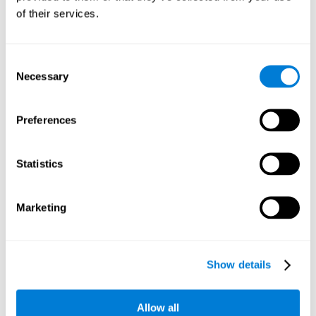
المعرفي، يمكن دماغنا نقل هذا التحسّن إلى مناطق أخرى تتعلّق بنفس
of their services.
المعالجات المعرفية، مثل الرياضة، والعمل، والأنشطة الفنية أو غيرها
تتطلّب التنسيق.
مزايا تدريب التنسيق لكوجنيفيت
Consent
Necessary
Selection
يعمل علماء ومطوّرو كوجنيفيت في تحسّن التدريبات منذ سنوات لتقديم
أنشطة مميزاتها هي الفضلى. بعض مزايا استعمال كوجنيفيت لتنبيه
قدراتنا المعرفية المتعلّقة بالتنسيق هي:
Preferences
سهل الإدارة
يكون كوجنيفيت أداة سهلة الاستعمال، لأنّ معظم معالجات إجراء
Statistics
التدريب هو تلقائيّ. إنّ يسمح لنا التركيز في إجراء أنشطة التنبيه
المعرفي للتنسيق. هكذا، يمكننا استعمال كوجنيفيت بدون معارج
الحوسبة أو علم الأعصاب.
Marketing
جذّاب جدّاً
أنشطة كوجنيفيت لها تصميم جذّاب مسلّ، الأمر الذي يسهّل الحافز. إذا
أردنا إبقاء زمن التدريب، إنّه مهمّ أن نتمتّع بالأنشطة هذه. لذلك، قد
Show details
اختار كوجنيفيت تصميما منبّها مسلياً.
شكل تفاعلي وبصري
Allow all
إنّ تعليمات كلّ نشاط لتنبيه التنسيق التي يقدّمها كوجنيفيت تكون