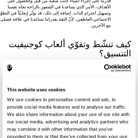
قدرتنا على إجراء أشياء كانت صعبة من قبل والحصول على
الأهداف، الأمر الذي يساعدنا في الشعور بالراحة تجاه نفسنا
وتسهيل احترام الذات. إضافة إلى ذلك، قد يؤثّر إيجابيّاً في التطوّ
الاجتماعي-العاطفي، لأنّ الثقة بقدراتنا تساعدنا في علاقة فضلى
مع الآخرين.
كيف تنشّط وتقوّي ألعاب كوجنيفيت
التنسيق؟
إنّ تدريب التنسيق الذي يقدّمه كوجنيفيت هو تحدّ دماغيّ يتكيّف لحالتنا
الحالية ويتّجه إلى المساعدة في تعويض ضروراتنا الخاصة. عندما نحاول
أن نواجه تحديات كوجنيفيت، اضطرّ دماغنا إلى إجراء جهد. عندما يتمّ
دماغنا هذا الجهد بتواتر، يتكيّف لهذا الجهد لإعطاء جواب صحيح.
This website uses cookies
للتكيّف للمطلبات المعرفية لتدريب كوجنيفيت للتنسيق، يحسّن الدماغ
اتصالاته من خلال اللدونة العصبية. إنّ اللدونة العصبية تقنية تكيفّية
We use cookies to personalise content and ads, to
للدماغنا التي من التنبيه المتلقي تسمح له تعديل بعض جوانب تركيبه.
provide social media features and to analyse our traffic.
تسهّل هذه التغييرات الصغيرة لدماغنا إعطاء أفضل جوابا أمام الحالات
We also share information about your use of our site with
المتكرّرة.
our social media, advertising and analytics partners who
هكذا، بفضل التنبيه المناسب، يمكن دماغنا إعطاء جواب اكثر فعالية
may combine it with other information that you’ve
أمام مهام تدريب كوجنيفيت للتنسيق. بالتكيّف لمتطلبات مهام التنبيه
provided to them or that they’ve collected from your use