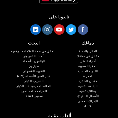
تابعونا على
دماغك
البحث
العقل والدماغ
التحقق من صحة العلاجات الرقمية
حقائق عن دماغك
ألعاب الكمبيوتر
أجزاء العقل
البالغون الأصحاء
الخلايا العصبية
طيارون
اللدونة العصبية
التقييم الشمولي
المعرفة
كبار السن الأصحاء (iTV)
فقدان الذاكرة
التدريب للكبار
الإعاقة الذهنية
الحالة المعرفية عند الكبار
وظائف ذهنية
المراجعة المستمرة
الأعمال التنفيذيّة
تصنيف SG4D
الإدراك الحسى
الانتباه
ألعاب عقلية