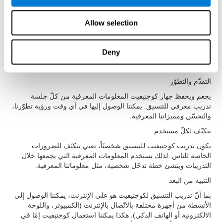
واضحة دقيقة. إنّه يسهّل فهم المهم ويساعد في معرفة الهدف والأفعال
التي يجب أن نقوم بها لإجراء النشاط بنجاح.
Allow selection
تقرير نتائج كامل
يقدّم جهاز كوجنيفيت ملخّص تقدّماتنا بعد نهاية جلسة تدريب التنسيق.
Deny
إضافة إلى هذا التقرير، يمكننا رؤية النتائح الأخيرة في أي وقت في
حسابنا من كوجنيفيت.
التقدّم والتطوّر
يجعم ويحفظ جهاز كوجنيفيت المعلومات المعرفية من كلّ جلسة
تدريب معرفي للتنسيق. يمكننا الوصول إليها في أي وقت ورؤية تطوّرنا،
والتحسّن ومميزاتنا المعرفية.
يتكيّف لكلّ مستخدم
يكون تدريب كوجنيفيت للتنسيق شخصيّاً، يعني يتكيّف للضرورات
الخاصة للناس. لذلك يستخدم المعلومات المعرفية التي يجمعها خلال
التدريبات وينشئ خطة تدخّل شخصية، مثل معلوماتنا المعرفية.
التنبيه من البعد
بما أنّ تدريب التنسيق لكوجنيفيت هو على الإنترنت، يمكننا الوصول إلى
الأنشطة من أجهزة مختلفة بالاتّصال بالإنترنت (الكمبيوتر، واللوحة
الالكترونية أو الهاتف الذكي). هكذا يمكننا استعمال كوجنيفيت إمّا في