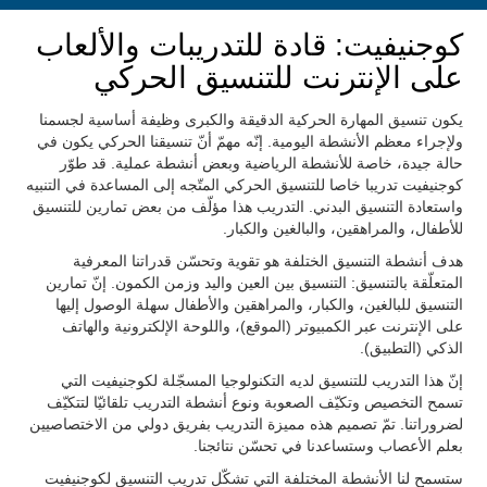
كوجنيفيت: قادة للتدريبات والألعاب
على الإنترنت للتنسيق الحركي
يكون تنسيق المهارة الحركية الدقيقة والكبرى وظيفة أساسية لجسمنا
ولإجراء معظم الأنشطة اليومية. إنّه مهمّ أنّ تنسيقنا الحركي يكون في
حالة جيدة، خاصة للأنشطة الرياضية وبعض أنشطة عملية. قد طوّر
كوجنيفيت تدريبا خاصا للتنسيق الحركي المتّجه إلى المساعدة في التنبيه
واستعادة التنسيق البدني. التدريب هذا مؤلّف من بعض تمارين للتنسيق
للأطفال، والمراهقين، والبالغين والكبار.
هدف أنشطة التنسيق الختلفة هو تقوية وتحسّن قدراتنا المعرفية
المتعلّقة بالتنسيق: التنسيق بين العين واليد وزمن الكمون. إنّ تمارين
التنسيق للبالغين، والكبار، والمراهقين والأطفال سهلة الوصول إليها
على الإنترنت عبر الكمبيوتر (الموقع)، واللوحة الإلكترونية والهاتف
الذكي (التطبيق).
إنّ هذا التدريب للتنسيق لديه التكنولوجيا المسجّلة لكوجنيفيت التي
تسمح التخصيص وتكيّف الصعوبة ونوع أنشطة التدريب تلقائيّا لتتكيّف
لضروراتنا. تمّ تصميم هذه مميزة التدريب بفريق دولي من الاختصاصيين
بعلم الأعصاب وستساعدنا في تحسّن نتائجنا.
ستسمح لنا الأنشطة المختلفة التي تشكّل تدريب التنسيق لكوجنيفيت