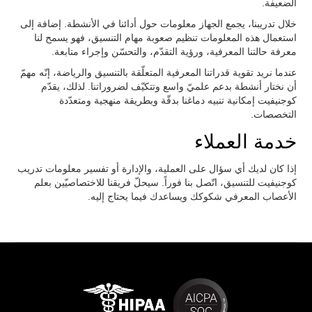
الضعيفة.
خلال تدريبنا، يجمع الجهاز معلومات حول أدائنا في الأنشطة. إضافة إلى
استعمال هذه المعلومات تنظيم صعوبة مهام التنسيق، فهو يسمح لنا
معرفة حالتنا المعرفية، ورؤية التقدّم، والتحسّن وإجراء متابعة.
عندما نريد تقوية قدراتنا المعرفية المتعلّقة بالتنسيق والرياضة، إنّه مهمّ
أن نختار أنشطة بدعم علميّ واسع وتتكيّف لضروراتنا. لذلك، يقدّم
كوجنيفيت إمكانية تنبيه دماغنا بدقّة وبطريقة منهجية ومتعدّدة
التخصصات.
خدمة العملاء
إذا كان لديك أي سؤال على العملية، والإدارة أو تفسير معلومات تدريب
كوجنيفيت للتنسيق، اتّصل بنا فوراً. سيحلّ فريقنا للاختصاصيّين بعلم
الأعصاب المعرفي شكوكك ويساعدك فيما يحتاج إليه.