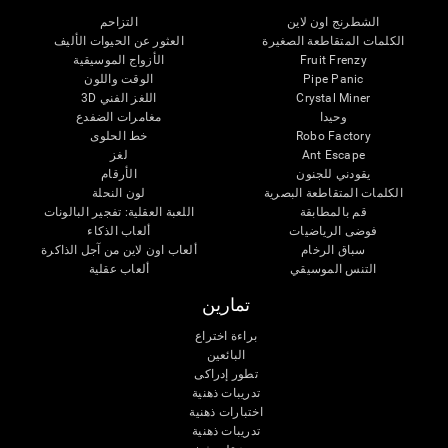
الشطرنج اون لاين
التزاحم
الكلمات المتقاطعة الصغيرة
العثور عن الحيوات الأليف
Fruit Frenzy
الأزواج الموسيقية
Pipe Panic
الوقت واللون
Crystal Miner
اللغز الفني 3D
وحيدا
مغامرات الضفدع
Robo Factory
خط الحلوى
Ant Escape
لغز
يقودني للجنون
الأرقام
الكلمات المتقاطعة البصرية
لون النحلة
قم بالمطابقة
اللعبة العقلية: تفجير البالونات
فوضى الرياضيات
ألعاب الذكاء
سباق الرخام
ألعاب اون لاين من آجل الذاكرة
التنس الموسيقي
ألعاب عقلية
تمارين
براءة اختراع
البائعين
تطور إدراكى
تدريبات ذهنية
اختبارات ذهنية
تدريبات ذهنية