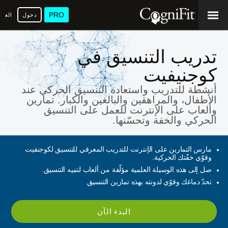
PRO
دخول
العرب
تدريب التنسيق في
كوجنيفيت
أنشطة للتدريب واستعادة التنسيق الحركي عند
الأطفال، والمراهقين والبالغين والكبار. تمارين
وألعاب على الإنترنت للعمل على التنسيق
الحركي والخفة وتحسّنها.
مارس التمارين على الإنترنت للتدريب المعرفي للتنسيق لكوجنفيت
وقوّي خفّتك الحركية.
صل إلى هذه الوسيلة العلمية مؤلّفة من ألعاب لتنبيه التنسيق.
تحدّ دماغك وقوّي لدونته بهذه تمارين التنسيق
البدء الآن