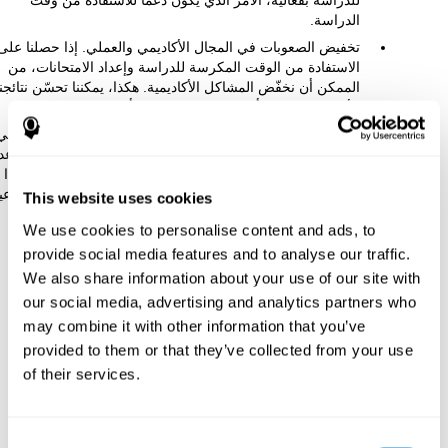
للدراسة بفعالية، الأمر الذي يكون دعما للاستفادة من وقت
الدراسة.
تخفيض الصعوبات في المجال الأكاديمي والعملي. إذا حصلنا على
الاستفادة من الوقت المكرسة للدراسة وإعداد الامتحانات، من
الممكن أن نخفّض المشاكل الأكاديمية. هكذا، يمكننا تحسّن نتائجنا
الأكاديمية واختيار أفضل مراكز الدراسة أو وظائف.
تعزيز التطوّر الاجتماعي-العاطفي. إذا حصلنا على أكثر فعالية في
دراستنا، إضافة إلى الحصول على أكثر وقتا لنا، يمكننا تخفيض عد
الثقة بنفسنا، والقلق أمام الامتحانات وتحسّن احترام الذات. هذا
يمكن أن يكون له عواقب إيجابية جدّا لصحتنا العاطفية والاجتماعي
This website uses cookies
We use cookies to personalise content and ads, to
كيف يقوّي الوظيفة المعرفية؟
provide social media features and to analyse our traffic.
We also share information about your use of our site with
عندما نقوم بمهمة تنبيه معرفية، يقوّي دماغنا الاتّصالات اللازمة لإجراء
our social media, advertising and analytics partners who
المهمّة هذه. إنّ تقوية الاتّصالات المعرفية مفيدة ليمكن دماغنا أن يجيب
may combine it with other information that you’ve
بطريقة صحيحة المرة المقبلة التي يجب أن يواجه فيها هذه الحالة.
provided to them or that they’ve collected from your use
هكذا، عندما ننشّط الدماغ بطريقة صحيحة بفضل أنشطة التنبيه
of their services.
المعرفي، يمكن الدماغ استعمال هذه الاتّصالات القوية ليجد الأنشطة
الأخرى سهلة، مثل الدراسة. يعني إذا نقوّي المقدرات المعرفية
المتعلّقة بالدراسة، يمكننا الاكتساب أفضل موارد معرفية للدراسة.
Consent
إنّ دماغنا قادر على إجراء هذا التكيّف بفضل اللدونة الدماغية، معروفة