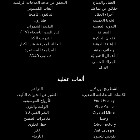
العقل والدماغ
التحقق من صحة العلاجات الرقمية
حقائق عن دماغك
ألعاب الكمبيوتر
أجزاء العقل
البالغون الأصحاء
الخلايا العصبية
طيارون
اللدونة العصبية
التقييم الشمولي
المعرفة
كبار السن الأصحاء (iTV)
فقدان الذاكرة
التدريب للكبار
الإعاقة الذهنية
الحالة المعرفية عند الكبار
وظائف ذهنية
المراجعة المستمرة
الأعمال التنفيذيّة
تصنيف SG4D
الإدراك الحسى
الانتباه
ألعاب عقلية
الشطرنج اون لاين
التزاحم
الكلمات المتقاطعة الصغيرة
العثور عن الحيوات الأليف
Fruit Frenzy
الأزواج الموسيقية
Pipe Panic
الوقت واللون
Crystal Miner
اللغز الفني 3D
وحيدا
مغامرات الضفدع
Robo Factory
خط الحلوى
Ant Escape
لغز
يقودني للجنون
الأرقام