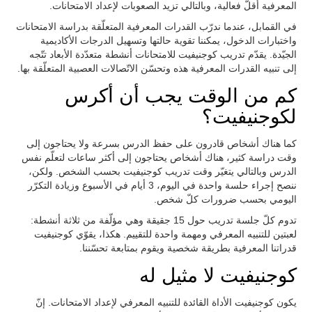
المعرفية أقلّ فعالية، وبالتالي تزيد الصعوبات لإعداد الامتحانات.
في القمابل، عندما ندرّب القدرات المعرفية المتعلّقة بدراسة الامتحانات
واختبارات الدخول، يمكننا تقوية حالتها وتسهيل الدرجات الأكاديمية
الجيّدة. يقدّم تدريب كوجنيفيت للامتحانات أنشطة متعدّدة الأبعاد تتّجه
إلى تنبيه القدرات المعرفية هذه وتحسّن الاتّصالات العصبية المتعلّقة بها.
كم من الوقت يجب أن أكرس
لكوجنيفيت؟
كما هناك أشخاص قادرون على حفظ الدرس بسرعة ولا يحتاجون إلى
وقت دراسة كثير، هناك أشخاص يحتاجون إلى أكثر ساعات لتعلّم نفس
الدرس وبالتالي يتغيّر وقت تدريب كوجنيفيت بحسب الشخص. ولكن،
ننصح إجراء حلسة واحدة في اليوم، 3 أيام في الأسبوع وزيادة التكرّر
اليومي بحسب ضرورات كلّ شخص.
تدوم كلّ جلسة تدريب حول 15 جقيقة وهي مؤلّفة من ثلاثة أنشطة:
لعبتين للتنبيه المعرفي ومهمة واحدة للتقييم. هكذا، يقوّي كوجنيفيت
قدراتنا المعرفية بطريقة شخصية ويقوم بمتابعة تحسّننا.
كوجنيفيت لا مثيل له
يكون كوجنيفيت الأداة القائدة للتنبيه المعرفي لإعداد الامتحانات. إنّ