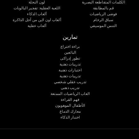
الكلمات المتقاطعة البصرية
لون النحلة
قم بالمطابقة
اللعبة العقلية: تفجير البالونات
فوضى الرياضيات
ألعاب الذكاء
سباق الرخام
ألعاب اون لاين من آجل الذاكرة
التنس الموسيقي
ألعاب عقلية
تمارين
براءة اختراع
البائعين
تطور إدراكى
تدريبات ذهنية
اختبارات ذهنية
تدريبات ذهنية
تدريب عقلي شخصي
تدريب ذهنى
العاب الرياضيات الممتعة
فهم القراءة
الأطفال الموهوبون
معارك الدماغ
اختبار الذكاء