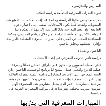
المدارس والمدرّسون
تقوية القدرات المعرفية المتعلّقة بدراسة الطلاب
قد يصعب بعض طلابنا الدراسة، وخاصة عند إعداد الامتحانات. تصتح هذه
الصعوبات واضحة كلّما تكون الامتحانات أصعب، مثل اختبار دخول
الجامعة. وإن تعط المدرسة دليلا للدراسة، إنّه مهمّ أن نقدّم دعما
للجوانب الأخرى المتعلّقة بالدراسة. من خلال برنامج المدارس، يمكننا
المساعدة الطلاب في العمل على القدرات المعرفية المتعلّقة بالدراسة،
وإدارة أنشطتهم وتحقّق نتاجهم.
الباحثون والعلماء
دراسة تأثير التدريب المعرفي في إعداد الامتحانات
نعثر العلماء العصبيون والباحثون على طرائق لتحسّن عملنا ومعرفة
عملية الدماغ والتعلّم أفضل. يسمح لنا برنامج كوجنيفيت للباحثين إدارة
التنبيه المعرفي على الإنترنت لمشاركي دراسة علمية لمعرفة العلاقة
بين القدرات المعرفية وإعداد الامتحانات. وحتى يمكننا تعيين مجموعة
مرجعية لمشاركيننا، الأمر الذي يجعل مشاركي هذه المجموعة أنّهم
يقومون بتدريب مختلف وهو يساعد في مراقبة المتغيرات الغريبة في
دراستنا.
المهارات المعرفية التي يدرّبها