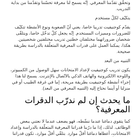
وتحقّق تقدّمنا المعرفي. إنّه يسمح لنا معرفة تحسّننا وتقدّمنا من بداية
التدريب.
يتكيّف لكلّ مستخدم
يقدّم كوجنيفيت تدريبا خاصا، يعني أنّ الصعوبة ونوع الأنشطة تتكيّف
للضرورات ومميزات المستخدم. إنّه يجعل كلّ تدخّل خاصا، ويتلقّى
شخصان ضروراتهما مختلفتان خطتين تدريب مختلفتين شخصيتين.
هكذا، يمكننا العمل على قدرات المعرفية المتعلّقة بالدراسة بطريقة
صحيحة.
التنبيه من البعد
يكون تدريب كوجنيفيت لإعداد الامتحانات سهل الوصول من الكمبيوتر،
واللوحة الالكترونية والهاتف الذكي بالاتّصال بالإنترنت. يسمح لنا هذا
إجراء أنشطة كوجنيفيت بطريقة مريحة، إما في غرفة الطبيب أو في
منزلنا أو أينما نحتاج إليه (التنبيه المعرفي من البعد).
ما يحدث إن لم ندرّب الدقرات
المعرفية؟
كما يتقوي دماغنا عندما ننشّطه، فهو يضعف عندما لا نعتني ببعض
الوظائف. لذلك، إذا ما درّبنا قدراتنا المعرفية المتعلّقة بالدراسة وإعداد
الامتحانات، أعطاها دماغنا أقلّ موارد. بتلقّي أقلّ موارد، تكون قدراتنا