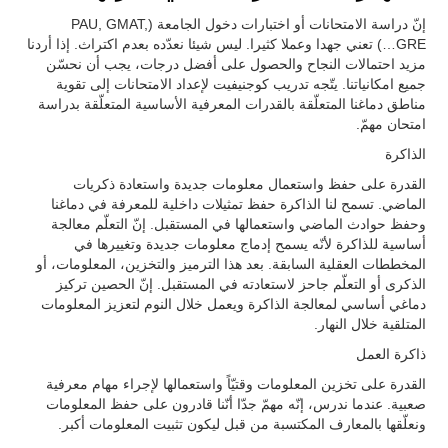
إنّ دراسة الامتحانات أو اختبارات دخول الجامعة (PAU, GMAT,
GRE…) تعني جهدا وعملا كثيرا. ليس شيئا نعدّده بعدم اكتراث. إذا أردنا
مزيد احتمالات النجاح والحصول على أفضل درجات، يجب أن نحسّن
جميع امكانياتنا. يتّجه تدريب كوجنيفيت لإعداد الامتحانات إلى تقوية
مناطق دماغنا المتعلّقة بالقدرات المعرفية الأساسية المتعلّقة بدراسة
امتحان مهمّ.
الذاكرة
القدرة على حفظ واستعمال معلومات جديدة واستعادة ذكريات
الماضي. تسمح لنا الذاكرة حفظ تمثيلات داخلية للمعرفة في دماغنا
وحفظ حوادث الماضي واستعمالها في المستقبل. إنّ التعلّم معالجة
أساسية للذاكرة لأنّه يسمح إدماج معلومات جديدة وتغييرها في
المخططات العقلية السابقة. بعد هذا الترميز والتخزين، المعلومات، أو
الذكرى أو التعلّم جاحز لاستعادته في المستقبل. إنّ الحصين تركيز
دماغي أساسي لمعالجة الذاكرة ويعمل خلال النوم لتعزيز المعلومات
المتلقية خلال النهار.
ذاكرة العمل
القدرة على تخزين المعلومات وقتيّاً واستعمالها لإجراء مهام معرفية
صعبية. عندما ندرس، إنّه مهمّ جدّا أنّنا قادرون على حفظ المعلومات
ونعلّقها بالمعارف المكتسبة من قبل ليكون تثبيت المعلومات أكبر.