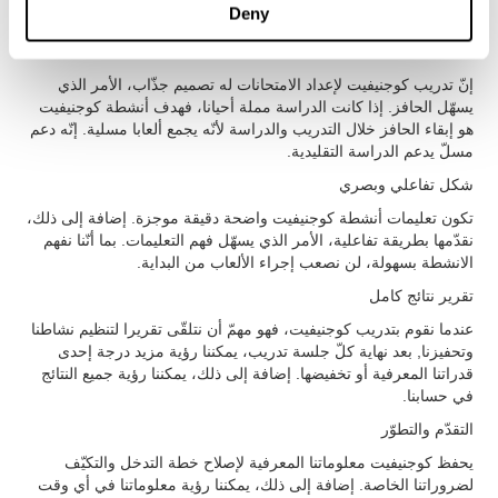
Deny
وحتى إن لم نعرف التكنولوجيا أو علم الأعصاب.
جذّاب جدّا
إنّ تدريب كوجنيفيت لإعداد الامتحانات له تصميم جذّاب، الأمر الذي
يسهّل الحافز. إذا كانت الدراسة مملة أحيانا، فهدف أنشطة كوجنيفيت
هو إبقاء الحافز خلال التدريب والدراسة لأنّه يجمع ألعابا مسلية. إنّه دعم
مسلّ يدعم الدراسة التقليدية.
شكل تفاعلي وبصري
تكون تعليمات أنشطة كوجنيفيت واضحة دقيقة موجزة. إضافة إلى ذلك،
نقدّمها بطريقة تفاعلية، الأمر الذي يسهّل فهم التعليمات. بما أنّنا نفهم
الانشطة بسهولة، لن نصعب إجراء الألعاب من البداية.
تقرير نتائج كامل
عندما نقوم بتدريب كوجنيفيت، فهو مهمّ أن نتلقّى تقريرا لتنظيم نشاطنا
وتحفيزنا, بعد نهاية كلّ جلسة تدريب، يمكننا رؤية مزيد درجة إحدى
قدراتنا المعرفية أو تخفيضها. إضافة إلى ذلك، يمكننا رؤية جميع النتائج
في حسابنا.
التقدّم والتطوّر
يحفظ كوجنيفيت معلوماتنا المعرفية لإصلاح خطة التدخل والتكيّف
لضروراتنا الخاصة. إضافة إلى ذلك، يمكننا رؤية معلوماتنا في أي وقت