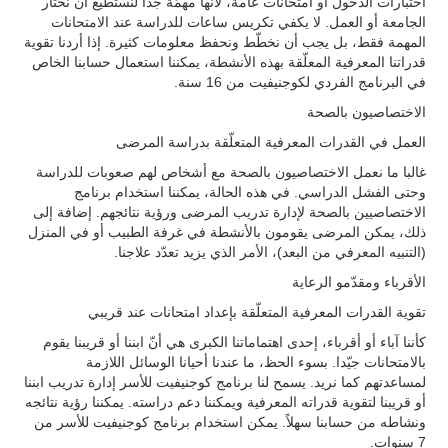
اختبارات الدخول أو امتحانات عامة، لأنّها مهمّة جدّاً لنستطيع أن نختار
الجامعة أو العمل. لا يكفي تكريس ساعات للدراسة عند الامتحانات
المهمة فقط، بل يجب أن نخطّط ونحفظ معلومات كثيرة. إذا أردنا تقوية
قدراتنا المعرفية المعلّقة بهذه الأنشطة، يمكننا استعمال حسابنا الخاص
في البرنامج الفردي لكوجنيفيت من 16 سنة.
الاختصاصيون بالصحة
العمل في القدرات المعرفية المتعلّقة بدراسة المرضى
غالبا ما نعمل الاختصاصيون بالصحة مع أشخاص لهم صعوبات للدراسة
وحتى الفشل الدراسي. في هذه الحالة، يمكننا استخدام برنامج
الاختصاصيين بالصحة لإدارة تدريب المرضى ورؤية نتائجهم. إضافة إلى
ذلك، يمكن المرضى يقومون بالأنشطة في غرفة الطبيب أو في المنزل
(التنبيه المعرفي من البعد)، الأمر الذي يزيد تعدّد علاجنا.
الأقرباء ومقدّمو الرعاية
تقوية القدرات المعرفية المتعلّقة بإعداد امتحانات عند قريبي
كأننا آباء أو أقرباء، إحدى اهتماماتنا الكبرى هي أنّ ابننا أو قريبنا يقوم
بالامتحانات جيّدا. بسوء الحظ، ما عندنا أحيانا الوسائل اللازمة
لمساعدتهم كما نريد. يسمح لنا برنامج كوجنيفيت للأسر إدارة تدريب ابننا
أو قريبنا لتقوية قدراته المعرفية ويمكننا دعم دراسته. يمكننا رؤية نتائجه
ونشاطه من حسابنا سهلاً. يمكن استخدام برنامج كوجنيفيت للأسر من
7 سنوات.