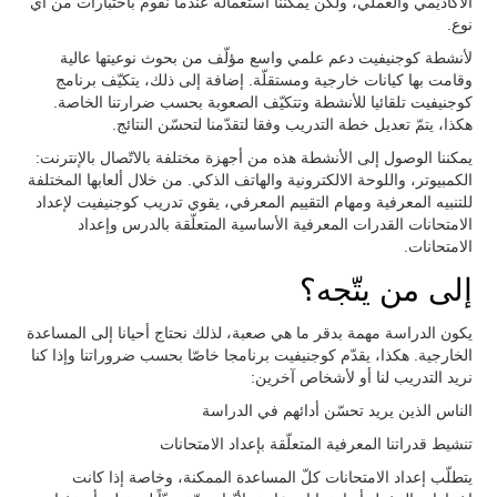
الأكاديمي والعملي، ولكن يمكننا استعماله عندما نقوم باختبارات من أي
نوع.
لأنشطة كوجنيفيت دعم علمي واسع مؤلّف من بحوث نوعيتها عالية
وقامت بها كيانات خارجية ومستقلّة. إضافة إلى ذلك، يتكيّف برنامج
كوجنيفيت تلقائيا للأنشطة وتتكيّف الصعوبة بحسب ضرارتنا الخاصة.
هكذا، يتمّ تعديل خطة التدريب وفقا لتقدّمنا لتحسّن النتائج.
يمكننا الوصول إلى الأنشطة هذه من أجهزة مختلفة بالاتّصال بالإنترنت:
الكمبيوتر، واللوحة الالكترونية والهاتف الذكي. من خلال ألعابها المختلفة
للتنبيه المعرفية ومهام التقييم المعرفي، يقوي تدريب كوجنيفيت لإعداد
الامتحانات القدرات المعرفية الأساسية المتعلّقة بالدرس وإعداد
الامتحانات.
إلى من يتّجه؟
يكون الدراسة مهمة بدقر ما هي صعبة، لذلك نحتاج أحيانا إلى المساعدة
الخارجية. هكذا، يقدّم كوجنيفيت برنامجا خاصّا بحسب ضروراتنا وإذا كنا
نريد التدريب لنا أو لأشخاص آخرين:
الناس الذين يريد تحسّن أدائهم في الدراسة
تنشيط قدراتنا المعرفية المتعلّقة بإعداد الامتحانات
يتطلّب إعداد الامتحانات كلّ المساعدة الممكنة، وخاصة إذا كانت