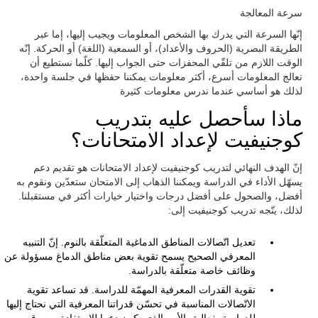
سرعة المعالجة
إنّها السرعة التي يدرك بها الشخص المعلومات ويجيب إليها، إما عبر
الطريقة البصرية (الحروف والأعداد)، أو السمعية (اللغة) أو الحركة. إنّه
الوقت اللازم من تلقّي المحفزات حتى الجواب إليها. كلّما نستطيع أن
نعالج المعلومات أسرع، أكثر معلومات يمكننا حفظها في جلسة واحدة،
لذلك هو أساسي عندما ندرس معلومات كثيرة
ماذا سأحصل عليه بتدريب
كوجنيفيت لإعداد الامتحانات؟
إنّ الهدف النهائي لتدريب كوجنيفيت لإعداد الامتحانات هو تقديم دعم
يسهّل الأداء في الدراسة ويمكننا الذهاب إلى الامتحان ستعدّين ونقوم به
أفضل، والصحول على أفضل درجات واختيار خيارات أكثر في مستقبلنا.
لذلك، يتّجه تدريب كوجنيفيت إلى:
تعديل اتّصالات المناطق الدماغية المتعلّقة بالنوم. إنّ التنبيه
المعرفي الصحيح يسمح تقوية بعض مناطق الدماغ مسؤولة عن
وظائف خاصة متعلّقة بالدراسة.
تقوية القدرات المعرفية المهمّة للدراسة. قد تساعد تقوية
الاتّصالات المناسبة في تحسّن قدراتنا المعرفية التي نحتاج إليها