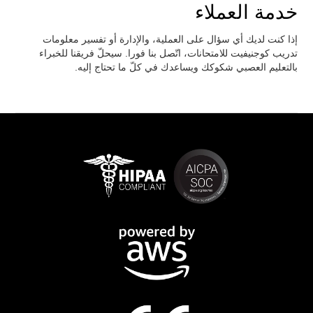
خدمة العملاء
إذا كنت لديك أي سؤال على العملية، والإدارة أو تفسير معلومات
تدريب كوجنيفيت للامتحانات، اتّصل بنا فورا. سيحلّ فريقنا للخبراء
بالتعليم العصبي شكوكك ويساعدك في كلّ ما تحتاج إليه.