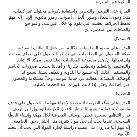
الذاكرة غير الشفهية
القدرة على الترميز، والتخزين واستعادة ذكريات محتواها غير كلمات.
مثلا: وجوه، أشكال وصور، ألحان، أصوات، رموز مكتوبة، إلخ... إنّه مهمّ
لحفظ الخرائط العقلية التي نقوم بها خلال الدراسة، والمواضع
والعلاقات بين المعاني، إلخ.
الاستدلال
القدرة على تنظيم المعلومات بفعّالية. من خلال الوظائف التنفيذية،
يمكننا الوصول إلى المعلومات التي ندركها للحصول على أهداف معقدة
واستعمالها. إنّ هذه مجموعة المعالجات العليا تجعل ممكنا الارتباط،
والتصنيف، والتنظيم وتخطيط أفكارنا أو أفعالنا بحسب ضرورات الحاضر
والمستقبل. لذلك، إنّه تسمح لنا اللدونة والتكيّف لبيئتنا. تسمح لنا
الوظائف التنفيذية الفعالية في حياتنا اليومية، وحلّ مشكلاتنا والحصول
على أهدافنا، وحتّى إذا كانت تغييرات عند الخطة الأصلية.
التخطيط
القدرة على توقّع الطريقة الصحيحة لإجراء مهمّة أو للحصول على هدف
ما. معالجة عقلية تسمح لنا اختيار الأفعال اللازمة للوصول إلى الهدف،
قرار التنظيم الصحيح، تعيين الوسائل المعرفية لكلّ مهمّة وإنشاء الخطّة
الصحيحة. عندما يجب أن نعدّد موادّ كثيرة، مثل اختبار دخول الجامعة،
إنّه مهمّ أنّنا قادرون على تنظيم دراستنا لإدارة الموادّ التي يجب أن نتعلّم
كلّ يوم.