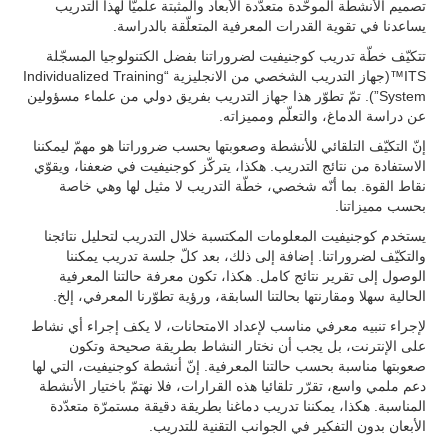
تصميم الأنشطة الموحّدة متعدّدة الأبعاد والمثبتة علميّا لهذا التدريب
يساعدنا في تقوية القدرات المعرفية المتعلّقة بالدراسة.
تتكيّف خطّة تدريب كوجنيفيت لضروراتنا بفضل الكتنولوجيا المسجّلة
ITS™(جهاز التدريب الشخصي من الانجليزية “Individualized Training
System”). تمّ تطوّر هذا جهاز التدريب بفريق دولي من علماء مسؤولين
عن دراسة الدماغ، والتعلّم ومميزاته.
إنّ التكيّف التلقائي للأنشطة وصعوبتها بحسب ضروراتنا هو مهمّ ليمكننا
الاستفادة من نتائج التدريب. هكذا، يتركّز كوجنيفيت في ضعفنا، ويقوّي
نقاط القوة. بما أنّه شخصي، خطّة التدريب لا مثيل لها وهي خاصة
بحسب مميزاتنا.
يستخدم كوجنيفيت المعلومات المكتسبة خلال التدريب لتحليل نتائجنا
والتكيّف لضروراتنا. إضافة إلى ذلك، بعد كلّ جلسة تدريب يمكننا
الوصول إلى تقرير نتائج كامل. هكذا، تكون معرفة حالتنا المعرفية
الحالية سهلا ومقارنتها بحالتنا السابقة، ورؤية تطوّرنا المعرفي، إلخ.
لإجراء تنبيه معرفي مناسب لإعداد الامتحانات، لا يكف إجراء أي نشاط
على الإنترنت، بل يجب أن نختار النشاط بطريقة صحيحة وتكون
صعوبتها مناسبة بحسب حالتنا المعرفية. إنّ أنشطة كوجنيفيت، التي لها
دعم ملمي واسع، تقرّر تلقائيا هذه القرارات، فلا نهتمّ باختيار الأنشطة
المناسبة. هكذا، يمكننا تدريب دماغنا بطريقة دقيقة مستمرّة متعدّدة
الأبعان بدون التفكير في الجوانب التقنية للتدريب.