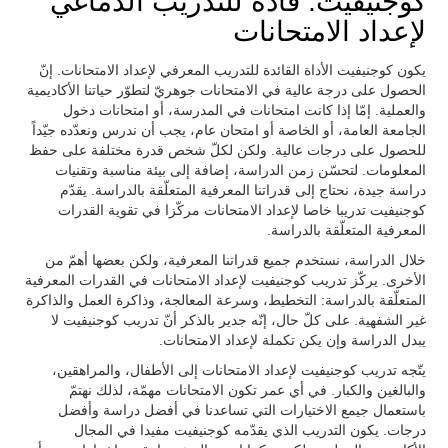
كوجنيفيت: قادة للتدريب الدماغي
لإعداد الامتحانات
يكون كوجنيفيت الأداة القائدة للتدريب المعرفي لإعداد الامتحانات. إنّ
الحصول على درجة عالية في الامتحانات جوهريّ لتطوّر حياتنا الأكاديمية
والعملية. إمّا إذا كانت امتحانات في المدرسة، أو امتحانات دخول
الجامعة العامة، أو الخاصة أو امتحان عام، يجب أن ندرس ونعدّده جيّداً
للحصول على درجات عالية. ولكن لكلّ شخص قدرة مختلفة على حفظ
المعلومات. لتحسّن زمن الدراسة، إضافة إلى بيئة مناسبة وتقنيات
دراسة جيدة، نحتاج إلى قدراتنا المعرفية المتعلّقة بالدراسة. يقدّم
كوجنيفيت تدريبا خاصا لإعداد الامتحانات مركّزا في تقوية القدرات
المعرفية المتعلّقة بالدراسة.
خلال الدراسة، نستخدم جميع قدراتنا المعرفية، ولكن بعضها أهمّ من
الأخرى. يركّز تدريب كوجنيفيت لإعداد الامتحانات في القدرات المعرفية
المتعلّقة بالدراسة: التخطيط، وسرعة المعالجة، وذاكرة العمل والذاكرة
غير الشفهية. على كلّ حال، إنّه جدير بالذكر أنّ تدريب كوجنيفيت لا
يبدل الدراسة وإن يكن تكملة لإعداد الامتحانات.
يتّجه تدريب كوجنيفيت لإعداد الامتحانات إلى الأطفال، والمراهقين،
والبالغين والكبار. في أي عمر تكون الامتحانات مهمّة، لذلك نهتمّ
باستعمال جيمع الاختيارات التي تساعدنا في أفضل دراسة وأفضل
درجات. يكون التدريب الذي يقدّمه كوجنيفيت مفيدا في المجال