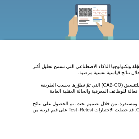
لتنسيق (CAB-CO) خوارزميات مسجّلة وتكنولوجيا الذكاء الاصطناعي التي تسمح تحليل أكثر
ال نتائج قياسية نفسية مرضية.
مجموعة التقييم المعرفي للتنسيق (CAB-CO) التي تمّ تطوّرها بحسب الطريقة
عالة للوظائف المعرفية والحالة العقلية العامة.
ها ومستقرة. من خلال تصميم بحث، تم الحصول على نتائج
قياسية نفسية بقييم قريبة من 9، مثل معامل Alpha لCronbach. قد حصلت الاختبارات Test -Retest على قيم قريبة من