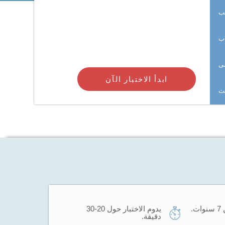
يب
اب
ى
ابدأ الاختبار الآن
حث
.
يدوم الاختبار حول 20-30
دقيقة.