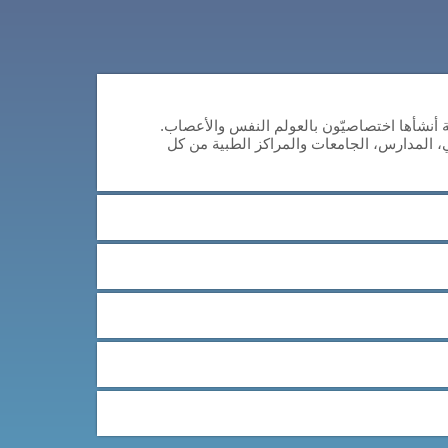
للتنسيق (CAB-CO) هي وسيلة مهنية أنشأها اختصاصيّون بالعولم النفس والأعصاب.
ي، المدارس، الجامعات والمراكز الطبية من كل