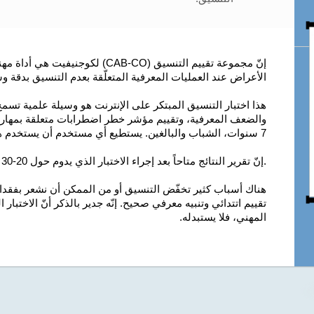
إنّ مجموعة تقييم التنسيق (CAB-CO) ل
الأعراض عند العمليات المعرفية المتعلّقة بعدم التنسيق بدقة و
هذا اختبار التنسيق المبتكر على الإنترنت هو وسيلة علمية تس
والضعف المعرفية، وتقييم مؤشر خطر اضطرابات متعلقة بمهارات ا
7 سنوات، الشباب والبالغين. يستطيع أي مستخدم أن يستخدم هذه مجموعة التقييم العصبي-النفسي بدون صعوبة.
.إنّ تقرير النتائج متاحاً بعد إجراء الاختبار الذي يدوم حول 20-30 دقيقة.
هناك أسباب كثير تخفّض التنسيق أو من الممكن أن نشعر بفقدان 
تقييم اتتدائي وتنبيه معرفي صحيح. إنّه جدير بالذكر أنّ الاخت
المهني، فلا يستبدله.