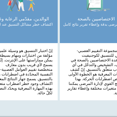
الاختصاصيين بالصحة
الوالدين، مقدّمي الرعاية وغ
مرضى بدقة وإعطاء تقرير نتائج كامل
اكتشاف خطر مشاكل التنسيق عند ال
جموعة التقييم العصبي-
إنّ اختبار التنسيق هو وسيلة علمي
 للتنسيق لكوجنيفيت
مؤلفة من اختبارات ومهام بسيطة ج
دة الاختصاصيين بالصحة في
يمكن مماراستها على الإنترنت. إنّه
 التشخيص والتدخّل في أي
يسمح لأي قريب بدون معارف
 متعلّق بالتنسيق. إنّ كشف
متخصّصة تقييم العوامل العصبية-
ت المعرفية هو الخطوة الأولى
النفسية المحدّدة في اضطرابات مت
 اضطرابات الحركة. بهذا
بالتنسيق. يسمح جهاز النتائج المعق
ج القوي لإدارة المرضى يمكننا
اكتشاف وجود خطر اضطراب متعلّ
متغيرات مختلفة وإعطاء تقارير
بهذه المهارة المعرفية ويحدّد النص
.
لكلّ حالة.