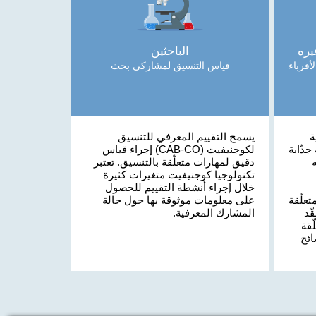
يره
الباحثين
أقرباء
قياس التنسيق لمشاركي بحث
ة
يسمح التقييم المعرفي للتنسيق
ذّابة
لكوجنيفيت (CAB-CO) إجراء قياس
دقيق لمهارات متعلّقة بالتنسيق. تعتبر
تكنولوجيا كوجنيفيت متغيرات كثيرة
خلال إجراء أنشطة التقييم للحصول
علّقة
على معلومات موثوقة بها حول حالة
ّد
المشارك المعرفية.
قة
ائح