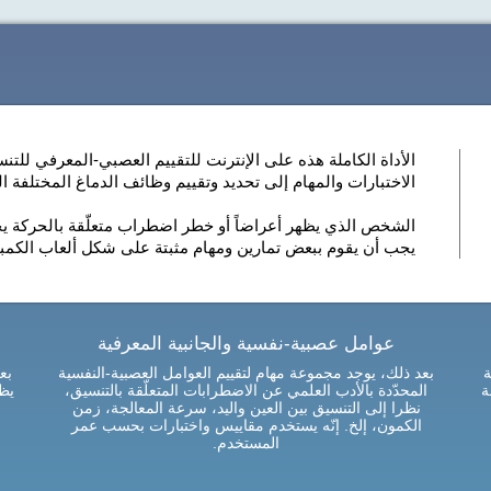
الأداة الكاملة هذه على الإنترنت للتقييم العصبي-المعرفي للتن
الاختبارات والمهام إلى تحديد وتقييم وظائف الدماغ المختلفة ا
الشخص الذي يظهر أعراضاً أو خطر اضطراب متعلّقة بالحركة يجب 
يجب أن يقوم ببعض تمارين ومهام مثبتة على شكل ألعاب الكمبي
عوامل عصبية-نفسية والجانبية المعرفية
ة
بعد ذلك، يوجد مجموعة مهام لتقييم العوامل العصبية-النفسية
بع
ة
المحدّدة بالأدب العلمي عن الاضطرابات المتعلّقة بالتنسيق،
يظ
نظرا إلى التنسيق بين العين واليد، سرعة المعالجة، زمن
الكمون، إلخ. إنّه يستخدم مقاييس واختبارات بحسب عمر
المستخدم.