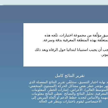
سيق مؤلّفة من مجموعة اختبارات. تتّجه هذه
لمتعلّقة بهذه المنطقة المعرفية بدقة وسرعة.
أن يجيب استبيانا ابتدائيا حول الرفاه وبعد ذلك
وتر.
تقرير النتائج كامل
د نهاية اختبار التنسيق، ستتلقّى تقرير النتائج المفصلة الذي
هر مؤشر خطر نقص مشاكل الحركة (المستوى المنخفض-
المتوسط-العالي)، الأعراض، إشارات الخطر، المعلومات
المعرفية، تحليل النتائج والنصائح. تعطي النتائج معلومات
مهمة والأساس لتحديد خطط الدعم أو اتّجاه المريض إلى
الاختبصاصي ليقوم باختبارات وينظر في الحالة.