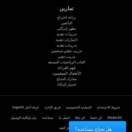
تمارين
براءة اختراع
البائعين
تطور إدراكى
تدريبات ذهنية
اختبارات ذهنية
تدريبات ذهنية
تدريب عقلي شخصي
تدريب ذهنى
العاب الرياضيات الممتعة
فهم القراءة
الأطفال الموهوبون
معارك الدماغ
اختبار الذكاء
شروط الاستخدام
السياسة الخصوصية
فريق الإدارة
غرفة أخبار CogniFit
Media Kit
كن حليفا
كن بائعًا
إتصل بنا
مساعدة
بيان إمكانية الوصول
مركز الثقة
هل تحتاج مساعدة؟