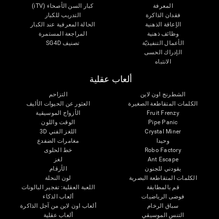
المعرفة
كبار السن الأصحاء (iTV)
فقدان الذاكرة
التدريب للكبار
الإعاقة الذهنية
الحالة المعرفية عند الكبار
وظائف ذهنية
المراجعة المستمرة
الأعمال التنفيذيّة
تصنيف SG4D
الإدراك الحسى
الانتباه
ألعاب عقلية
الشطرنج اون لاين
التزاحم
الكلمات المتقاطعة الصغيرة
العثور عن الحيوات الأليف
Fruit Frenzy
الأزواج الموسيقية
Pipe Panic
الوقت واللون
Crystal Miner
اللغز الفني 3D
وحيدا
مغامرات الضفدع
Robo Factory
خط الحلوى
Ant Escape
لغز
يقودني للجنون
الأرقام
الكلمات المتقاطعة البصرية
لون النحلة
قم بالمطابقة
اللعبة العقلية: تفجير البالونات
فوضى الرياضيات
ألعاب الذكاء
سباق الرخام
ألعاب اون لاين من آجل الذاكرة
التنس الموسيقي
ألعاب عقلية