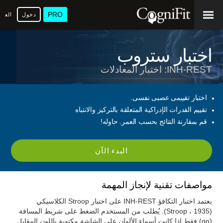
PRO
دخول
العرب
اختبار ستروب
INH-REST: اختبار المعادلات
اختبار تقييمى عصبى نفسى.
تقييم القدرات الإدراكية المتعلقة بالتركيز والانتباه
قم بمقارنة النتائج بحسب العمر. حاوله!
البدء الآن
مواصفات تقنية لإنجاز المهمة
يعتمد اختبار التكافؤ INH-REST على اختبار Stroop الكلاسيكي
(Stroop ، 1935). يُطلب من المستخدم الضغط على شريط المسافة
(go) فقط إذا كانت أسماء الألوان على الشاشة مكتوبة باللون المقابل