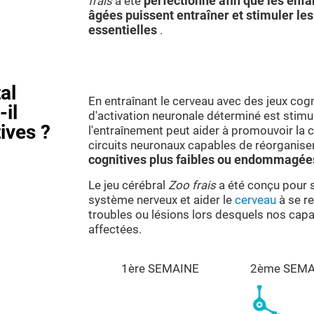
frais
a été
perfectionné afin que les enfa
âgées puissent entraîner et stimuler les
essentielles
.
al
En entraînant le cerveau avec des jeux cogn
-il
d'activation neuronale déterminé est stimu
ives ?
l'entraînement peut aider à promouvoir la
circuits neuronaux capables de réorganise
cognitives plus faibles ou endommagé
Le jeu cérébral
Zoo frais
a été conçu pour s
système nerveux et aider le
cerveau
à se re
troubles ou lésions lors desquels nos capa
affectées.
1ère SEMAINE
2ème SEMA