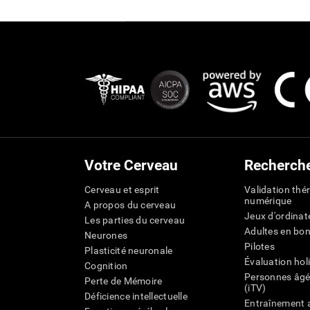
Votre Cerveau
Recherch
Cerveau et esprit
Validation thé
numérique
A propos du cerveau
Jeux d'ordinat
Les parties du cerveau
Adultes en bo
Neurones
Pilotes
Plasticité neuronale
Évaluation hol
Cognition
Personnes âgé
Perte de Mémoire
(iTV)
Déficience intellectuelle
Entraînement 