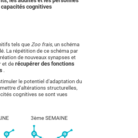
nts, les adultes et les personnes
 capacités cognitives
itifs tels que
Zoo frais
, un schéma
lé. La répétition de ce schéma par
 création de nouveaux synapses et
r et de
récupérer des fonctions
es
.
timuler le potentiel d'adaptation du
mettre d'altérations structurelles,
cités cognitives se sont vues
INE
3ème SEMAINE