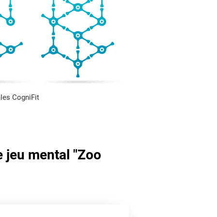
les CogniFit
e jeu mental "Zoo