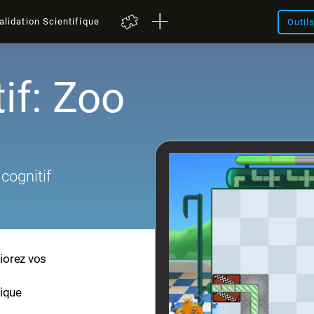
alidation Scientifique
Outil
if: Zoo
cognitif
liorez vos
fique