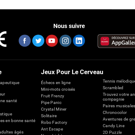
Nous suivre
e
Jeux Pour Le Cerveau
Tennis mélodiqu
rapeutique
Échecs en ligne
Scrambled
Mini-mots croisés
eur
Trouvez votre an
Fruit Frenzy
compagnie
nne santé
Pipe Panic
Paires musicale
Crystal Miner
Chronocolor
istique
Solitaire
Aventures de gre
es en bonne santé
Robo Factory
Candy Line
Ant Escape
adultes âgés
2D Puzzle