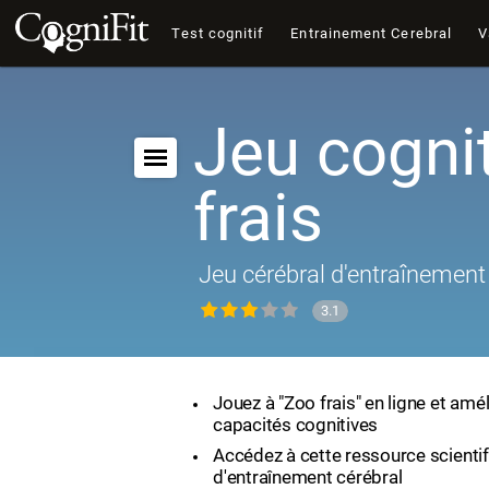
Test cognitif
Entrainement Cerebral
V
Jeu cognit
frais
Jeu cérébral d'entraînement 
3.1
Jouez à "Zoo frais" en ligne et amé
capacités cognitives
Accédez à cette ressource scienti
d'entraînement cérébral