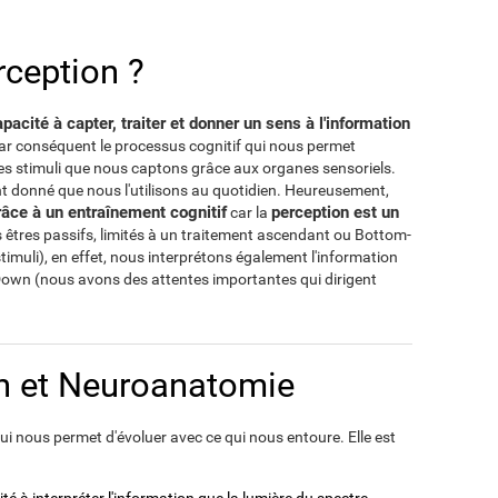
rception ?
pacité à capter, traiter et donner un sens à l'information
par conséquent le processus cognitif qui nous permet
des stimuli que nous captons grâce aux organes sensoriels.
ant donné que nous l'utilisons au quotidien. Heureusement,
âce à un entraînement cognitif
perception est un
car la
êtres passifs, limités à un traitement ascendant ou Bottom-
stimuli), en effet, nous interprétons également l'information
own (nous avons des attentes importantes qui dirigent
n et Neuroanatomie
i nous permet d'évoluer avec ce qui nous entoure. Elle est
té à interpréter l'information que la lumière du spectre