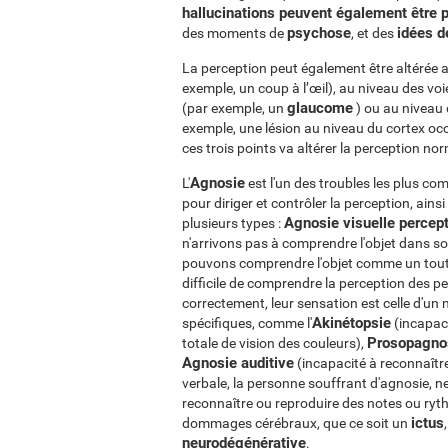
hallucinations peuvent également être 
psychose
idées d
des moments de
, et des
La perception peut également être altéré
exemple, un coup à l’œil), au niveau des voi
glaucome
(par exemple, un
) ou au niveau 
exemple, une lésion au niveau du cortex o
ces trois points va altérer la perception nor
Agnosie
L'
est l'un des troubles les plus co
pour diriger et contrôler la perception, ains
Agnosie visuelle percep
plusieurs types :
n'arrivons pas à comprendre l'objet dans s
pouvons comprendre l'objet comme un tout, ma
difficile de comprendre la perception des pe
correctement, leur sensation est celle d'un n
Akinétopsie
spécifiques, comme l'
(incapac
Prosopagno
totale de vision des couleurs),
Agnosie auditive
(incapacité à reconnaître 
verbale, la personne souffrant d'agnosie, n
reconnaître ou reproduire des notes ou ry
ictus
dommages cérébraux, que ce soit un
neurodégénérative
.