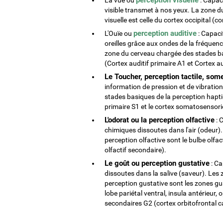
visible transmet à nos yeux. La zone 
visuelle est celle du cortex occipital (c
perception auditive
L'Ouïe ou
: Capacit
oreilles grâce aux ondes de la fréquenc
zone du cerveau chargée des stades bas
(Cortex auditif primaire A1 et Cortex a
Le Toucher, perception tactile, som
information de pression et de vibratio
stades basiques de la perception hapti
primaire S1 et le cortex somatosensorie
L'odorat ou la perception olfactive
: 
chimiques dissoutes dans l'air (odeur)
perception olfactive sont le bulbe olfact
olfactif secondaire).
Le goût ou perception gustative
: Ca
dissoutes dans la salive (saveur). Les
perception gustative sont les zones gus
lobe pariétal ventral, insula antérieur,
secondaires G2 (cortex orbitofrontal ca