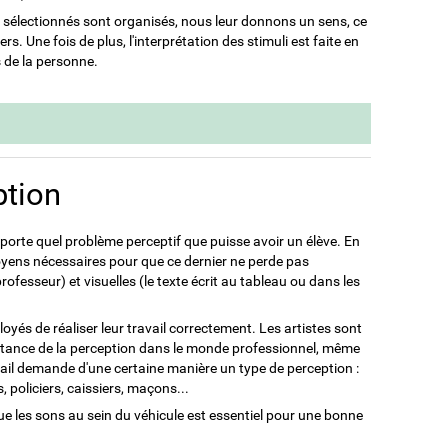
li sélectionnés sont organisés, nous leur donnons un sens, ce
s. Une fois de plus, l'interprétation des stimuli est faite en
s de la personne.
ption
importe quel problème perceptif que puisse avoir un élève. En
moyens nécessaires pour que ce dernier ne perde pas
professeur) et visuelles (le texte écrit au tableau ou dans les
és de réaliser leur travail correctement. Les artistes sont
ortance de la perception dans le monde professionnel, même
ravail demande d'une certaine manière un type de perception :
 policiers, caissiers, maçons...
que les sons au sein du véhicule est essentiel pour une bonne