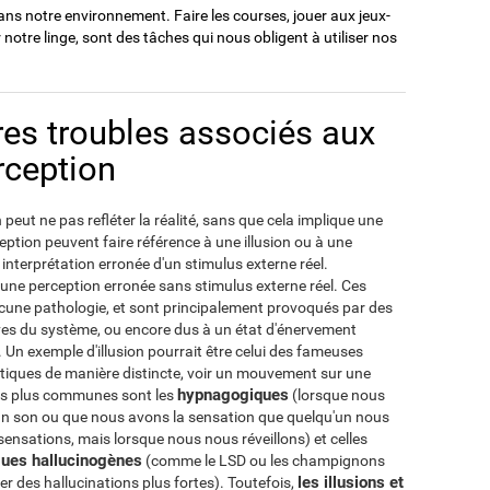
ns notre environnement. Faire les courses, jouer aux jeux-
r notre linge, sont des tâches qui nous obligent à utiliser nos
tres troubles associés aux
rception
peut ne pas refléter la réalité, sans que cela implique une
eption peuvent faire référence à une illusion ou à une
 interprétation erronée d'un stimulus externe réel.
à une perception erronée sans stimulus externe réel. Ces
une pathologie, et sont principalement provoqués par des
ves du système, ou encore dus à un état d'énervement
n exemple d'illusion pourrait être celui des fameuses
ntiques de manière distincte, voir un mouvement sur une
hypnagogiques
 les plus communes sont les
(lorsque nous
n son ou que nous avons la sensation que quelqu'un nous
ensations, mais lorsque nous nous réveillons) et celles
ues hallucinogènes
(comme le LSD ou les champignons
les illusions et
 des hallucinations plus fortes). Toutefois,