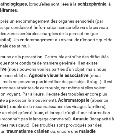
pathologiques
schizophrénie
, lorsqu'elles sont liées à la
, à
élirantes
.
e après un endommagement des organes sensoriels (par
es qui conduisent l'information sensorielle vers le cerveau
des zones cérébrales chargées de la perception (par
ccipital). Un endommagement au niveau de n'importe quel de
male des stimuli.
mmuns de la perception. Ce trouble entraîne des difficultés
i que notre conduite de manière générale. Il en existe
tive
(nous pouvons voir les parties d'un objet, mais nous
Agnosie visuelle associative
on ensemble) et
(nous
is ne pouvons pas identifier de quel objet il s'agit). Il est
rsonnes atteintes de ce trouble, car même si elles voient
on-voyant. Par ailleurs, il existe des troubles encore plus
Achromatopsie
ité à percevoir le mouvement),
(absence
sie
(trouble de la reconnaissance des visages familiers),
un objet grâce à l'ouïe, et lorsqu'il s'agit d'une information
Amusie
e reconnaît pas le langage comme tel),
(incapacité à
thmes musicaux). Ces troubles sont provoqués par des
traumatisme crânien
maladie
, un
ou, encore une