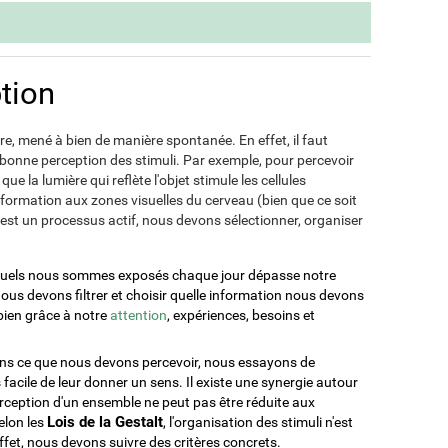
tion
re, mené à bien de manière spontanée. En effet, il faut
 bonne perception des stimuli. Par exemple, pour percevoir
que la lumière qui reflète l'objet stimule les cellules
information aux zones visuelles du cerveau (bien que ce soit
est un processus actif, nous devons sélectionner, organiser
xquels nous sommes exposés chaque jour dépasse notre
 nous devons filtrer et choisir quelle information nous devons
 bien grâce à notre
attention
, expériences, besoins et
ons ce que nous devons percevoir, nous essayons de
s facile de leur donner un sens. Il existe une synergie autour
erception d'un ensemble ne peut pas être réduite aux
Lois de la Gestalt
elon les
, l'organisation des stimuli n'est
ffet, nous devons suivre des critères concrets.