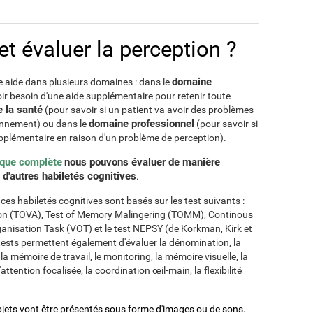
 évaluer la perception ?
domaine
e aide dans plusieurs domaines : dans le
oir besoin d'une aide supplémentaire pour retenir toute
 la santé
(pour savoir si un patient va avoir des problèmes
domaine professionnel
onnement) ou dans le
(pour savoir si
pplémentaire en raison d'un problème de perception).
ique complète
nous pouvons évaluer de manière
e d'autres habiletés cognitives
.
es habiletés cognitives sont basés sur les test suivants :
ntion (TOVA), Test of Memory Malingering (TOMM), Continous
nisation Task (VOT) et le test NEPSY (de Korkman, Kirk et
tests permettent également d'évaluer la dénomination, la
a mémoire de travail, le monitoring, la mémoire visuelle, la
'attention focalisée, la coordination œil-main, la flexibilité
bjets vont être présentés sous forme d'images ou de sons.