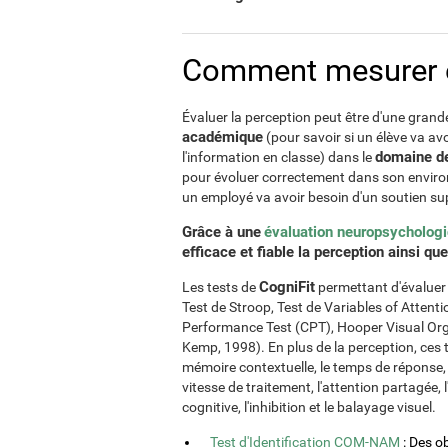
Comment mesurer et
Évaluer la perception peut être d'une grand
académique
(pour savoir si un élève va av
domaine de
l'information en classe) dans le
pour évoluer correctement dans son envir
un employé va avoir besoin d'un soutien su
Grâce à une
évaluation neuropsycholog
efficace et fiable la perception ainsi qu
CogniFit
Les tests de
permettant d'évaluer c
Test de Stroop, Test de Variables of Atte
Performance Test (CPT), Hooper Visual Orga
Kemp, 1998). En plus de la perception, ces 
mémoire contextuelle, le temps de réponse, l
vitesse de traitement, l'attention partagée, l
cognitive, l'inhibition et le balayage visuel.
Test d'Identification COM-NAM
: Des o