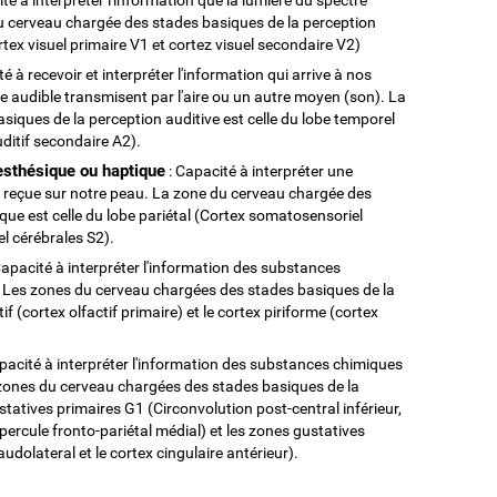
du cerveau chargée des stades basiques de la perception
ortex visuel primaire V1 et cortez visuel secondaire V2)
é à recevoir et interpréter l'information qui arrive à nos
e audible transmisent par l'aire ou un autre moyen (son). La
iques de la perception auditive est celle du lobe temporel
uditif secondaire A2).
esthésique ou haptique
: Capacité à interpréter une
n reçue sur notre peau. La zone du cerveau chargée des
que est celle du lobe pariétal (Cortex somatosensoriel
l cérébrales S2).
Capacité à interpréter l'information des substances
. Les zones du cerveau chargées des stades basiques de la
if (cortex olfactif primaire) et le cortex piriforme (cortex
pacité à interpréter l'information des substances chimiques
 zones du cerveau chargées des stades basiques de la
tatives primaires G1 (Circonvolution post-central inférieur,
 opercule fronto-pariétal médial) et les zones gustatives
udolateral et le cortex cingulaire antérieur).