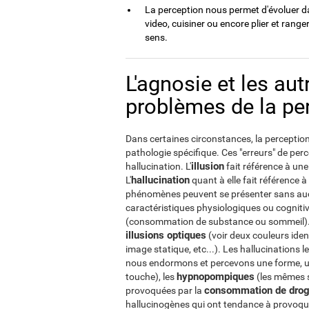
La perception nous permet d'évoluer da
video, cuisiner ou encore plier et range
sens.
L'agnosie et les au
problèmes de la pe
Dans certaines circonstances, la perception 
pathologie spécifique. Ces "erreurs" de perc
illusion
hallucination. L'
fait référence à une
hallucination
L'
quant à elle fait référence 
phénomènes peuvent se présenter sans auc
caractéristiques physiologiques ou cogniti
(consommation de substance ou sommeil). U
illusions optiques
(voir deux couleurs ide
image statique, etc...). Les hallucinations
nous endormons et percevons une forme, u
hypnopompiques
touche), les
(les mêmes s
consommation de drog
provoquées par la
hallucinogènes qui ont tendance à provoquer