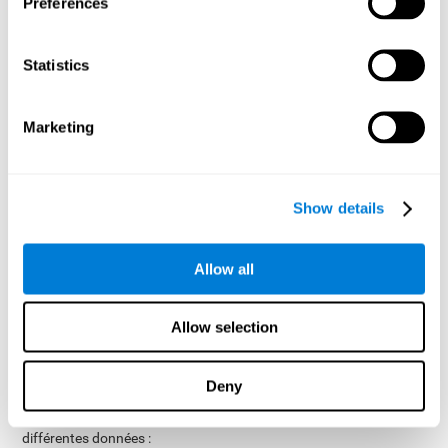
Preferences
entraînements pour des maladies spécifiques. Les jeux
comprennent une explication interactive afin que les
participants puissent facilement comprendre comment ils
Statistics
travaillent. Chaque session d'entraînement dure environ 15 à
20 minutes. Pendant ce temps, nos participants réaliseront
trois activités (deux jeux et une tâche d'évaluation). De plus,
Marketing
l'outil adapte automatiquement la difficulté des activités au
niveau des participants. Nous aurons également la
possibilité d'indiquer le nombre d'heures de repos que nous
souhaitons pour chaque participant entre les sessions
Show details
d'entraînement.
Lorsque nous avons choisi les évaluations et les entraînements
qui nous intéressent, nous pouvons inviter nos participants, leur
Allow all
assigner un groupe et les activités qu'ils devront faire. Les
participants recevront une invitation dans leur courriel et n'auront
Allow selection
qu'à créer un compte en tant qu'utilisateur normal et à accepter
que les chercheurs, puissent voir leurs résultats.
Depuis le compte chercheurss, nous pouvons observer l'activité
Deny
de nos participants, voir leurs profils ou évolution cognitive et
exporter les données de l'étude. Nous aurons également accès à
différentes données :