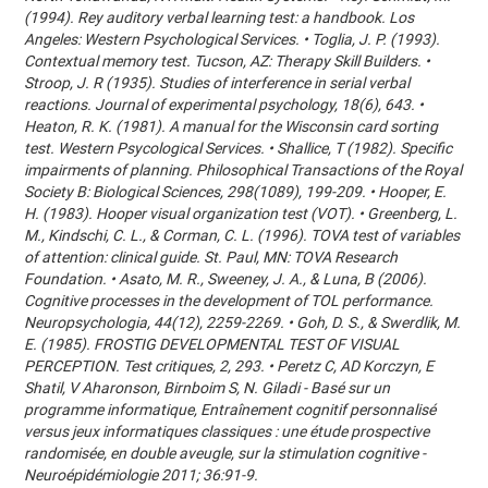
(1994). Rey auditory verbal learning test: a handbook. Los
Angeles: Western Psychological Services. • Toglia, J. P. (1993).
Contextual memory test. Tucson, AZ: Therapy Skill Builders. •
Stroop, J. R (1935). Studies of interference in serial verbal
reactions. Journal of experimental psychology, 18(6), 643. •
Heaton, R. K. (1981). A manual for the Wisconsin card sorting
test. Western Psycological Services. • Shallice, T (1982). Specific
impairments of planning. Philosophical Transactions of the Royal
Society B: Biological Sciences, 298(1089), 199-209. • Hooper, E.
H. (1983). Hooper visual organization test (VOT). • Greenberg, L.
M., Kindschi, C. L., & Corman, C. L. (1996). TOVA test of variables
of attention: clinical guide. St. Paul, MN: TOVA Research
Foundation. • Asato, M. R., Sweeney, J. A., & Luna, B (2006).
Cognitive processes in the development of TOL performance.
Neuropsychologia, 44(12), 2259-2269. • Goh, D. S., & Swerdlik, M.
E. (1985). FROSTIG DEVELOPMENTAL TEST OF VISUAL
PERCEPTION. Test critiques, 2, 293. • Peretz C, AD Korczyn, E
Shatil, V Aharonson, Birnboim S, N. Giladi - Basé sur un
programme informatique, Entraînement cognitif personnalisé
versus jeux informatiques classiques : une étude prospective
randomisée, en double aveugle, sur la stimulation cognitive -
Neuroépidémiologie 2011; 36:91-9.