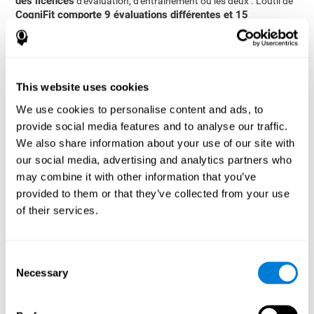
des licences
d'évaluation, d'entraînement ou les deux . L'outil de
CogniFit comporte 9 évaluations différentes et 15
programmes d'entraînement différents
.
Les deux principaux produits de CogniFit permettent de mesurer
ou d'entraîner toutes les compétences cognitives sur lesquelles
nous travaillons avec un large soutien scientifique:
This website uses cookies
Evaluation: A travers 18 tâches différentes nous pouvons
We use cookies to personalise content and ads, to
évaluer avec précision plus de 20 compétences cognitives.
provide social media features and to analyse our traffic.
Cela nous permet de créer un profil complet de l'état cognitif
We also share information about your use of our site with
actuel du participant. L'évaluation la plus complète est le
CAB, mais CogniFit propose également des batteries
our social media, advertising and analytics partners who
d'évaluation plus spécifiques : pour la maladie de Parkinson,
may combine it with other information that you’ve
la dépression, la dyslexie, le TDAH et autres. Au début de
provided to them or that they’ve collected from your use
chaque tâche, le participant se verra expliquer de manière
of their services.
interactive ce qu'il doit faire.
Entraînements: Avec plus de 30 jeux d'entraînement, il est
possible de stimuler toutes les capacités cognitives
Consent
entraînées par CogniFit. L'entraînement cérébral
Necessary
Selection
personnalisé nous permet de renforcer les capacités
cognitives de nos participants d'une manière divertissante et
confortable. En outre, CogniFit propose également des