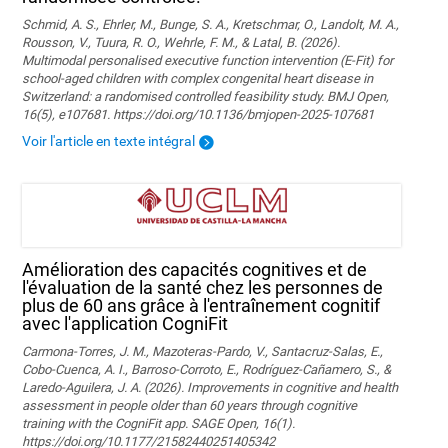
Schmid, A. S., Ehrler, M., Bunge, S. A., Kretschmar, O., Landolt, M. A.,
Rousson, V., Tuura, R. O., Wehrle, F. M., & Latal, B. (2026).
Multimodal personalised executive function intervention (E-Fit) for
school-aged children with complex congenital heart disease in
Switzerland: a randomised controlled feasibility study. BMJ Open,
16(5), e107681. https://doi.org/10.1136/bmjopen-2025-107681
Voir l'article en texte intégral
Amélioration des capacités cognitives et de
l'évaluation de la santé chez les personnes de
plus de 60 ans grâce à l'entraînement cognitif
avec l'application CogniFit
Carmona-Torres, J. M., Mazoteras-Pardo, V., Santacruz-Salas, E.,
Cobo-Cuenca, A. I., Barroso-Corroto, E., Rodríguez-Cañamero, S., &
Laredo-Aguilera, J. A. (2026). Improvements in cognitive and health
assessment in people older than 60 years through cognitive
training with the CogniFit app. SAGE Open, 16(1).
https://doi.org/10.1177/21582440251405342