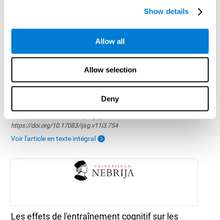
Show details
Allow all
Allow selection
Impact d'un entraînement cognitif sur la lecture
des enfants de 6 ans
Deny
Reina-Reina, C., Antón, E., & Duñabeitia, J. A. (2024). Impact of a
cognitive training on reading of 6-year-old children. International
Journal of Serious Games, 11(3), 45–69.
https://doi.org/10.17083/ijsg.v11i3.754
Voir l'article en texte intégral
Les effets de l'entraînement cognitif sur les