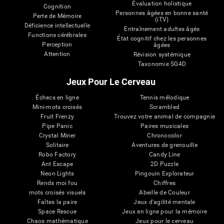
Évaluation holistique
Cognition
Personnes âgées en bonne santé
Perte de Mémoire
(iTV)
Déficience intellectuelle
Entraînement adultes âgés
Functions cérébrales
État cognitif chez les personnes
Perception
âgées
Attention
Révision systémique
Taxonomie SG4D
Jeux Pour Le Cerveau
Échecs en ligne
Tennis mélodique
Mini-mots croisés
Scrambled
Fruit Frenzy
Trouvez votre animal de compagnie
Pipe Panic
Paires musicales
Crystal Miner
Chronocolor
Solitaire
Aventures de grenouille
Robo Factory
Candy Line
Ant Escape
2D Puzzle
Neon Lights
Pingouin Explorateur
Rends moi fou
Chiffres
mots croisés visuels
Abeille de Couleur
Faîtes la paire
Jeux d'agilité mentale
Space Rescue
Jeux en ligne pour la mémoire
Chaos mathématique
Jeux pour le cerveau