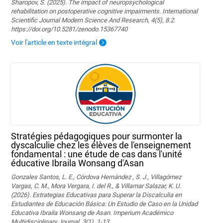
Sharopov, S. (2025). The impact of neuropsychological
rehabilitation on postoperative cognitive impairments. International
Scientific Journal Modern Science And Research, 4(5), 8.2.
https://doi.org/10.5281/zenodo.15367740
Voir l'article en texte intégral
Stratégies pédagogiques pour surmonter la
dyscalculie chez les élèves de l'enseignement
fondamental : une étude de cas dans l'unité
éducative Ibraila Wonsang d'Asan
Gonzales Santos, L. E., Córdova Hernández , S. J., Villagómez
Vargas, C. M., Mora Vergara, I. del R., & Villamar Salazar, K. U.
(2026). Estrategias Educativas para Superar la Discalculia en
Estudiantes de Educación Básica: Un Estudio de Caso en la Unidad
Educativa Ibraila Wonsang de Asan. Imperium Académico
Multidisciplinary Journal, 3(1), 1-13.