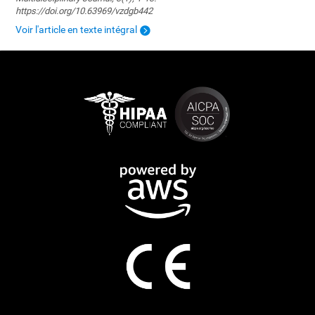
https://doi.org/10.63969/vzdgb442
Voir l'article en texte intégral