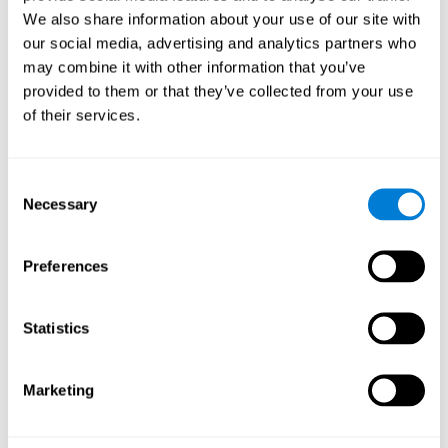
We also share information about your use of our site with
Evelyn Shatil, Jaroslava Mikulecká, Francesco Bellotti, Vladimír
Burěs - Novel Television-Based Cognitive Training Improves
our social media, advertising and analytics partners who
Working Memory and Executive Function - PLoS ONE 3 juillet 2014.
may combine it with other information that you’ve
10.1371/journal.pone.0101472
provided to them or that they’ve collected from your use
Article complet disponible via PubMed
of their services.
Consent
Necessary
Selection
Preferences
Effets de l'entraînement assisté par ordinateur
Statistics
sur les fonctions exécutives et les
performances scolaires des enfants
Conesa, P. J., & Duñabeitia, J. A. (2021). Effects of computer-based
Marketing
training on children’s executive functions and academic
achievement. PREPRINT. https://doi.org/10.31234/osf.io/khm9d
Voir l'article complet dans PubMed