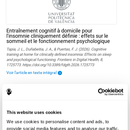
Entraînement cognitif à domicile pour
l'insomnie cliniquement définie : effets sur le
sommeil et le fonctionnement psychologique
Tapia, J. L., Duñabeitia, J. A., & Puertas, F. J. (2026). Cognitive
training at home for clinically defined insomnia: Effects on sleep
and psychological functioning. Frontiers in Digital Health, 8,
1725773. https://doi.org/10.3389/fdgth.2026.1725773
Voir l'article en texte intégral
This website uses cookies
Le programme d'entrainement cérébral
We use cookies to personalise content and ads, to
personnalisé de CogniFit améliore la mémoire
de travail et les fonctions exécutives
provide social media features and to analyse our traffic.