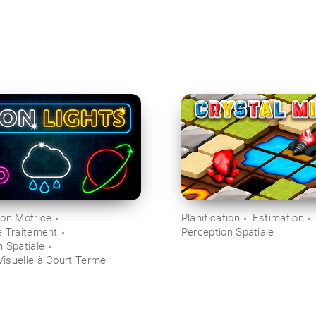
ion Motrice
Planification
Estimation
e Traitement
Perception Spatiale
n Spatiale
isuelle à Court Terme