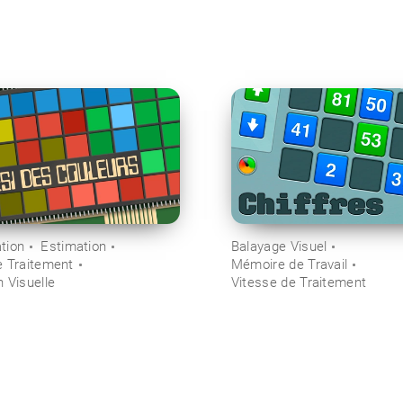
tion
Estimation
Balayage Visuel
e Traitement
Mémoire de Travail
 Visuelle
Vitesse de Traitement