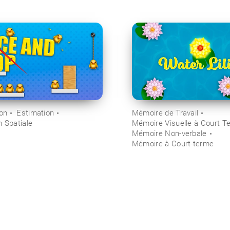
ion
Estimation
Mémoire de Travail
n Spatiale
Mémoire Visuelle à Court T
Mémoire Non-verbale
Mémoire à Court-terme