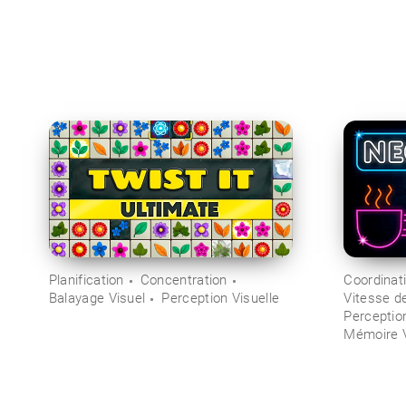
Planification
Concentration
Coordinat
Balayage Visuel
Perception Visuelle
Vitesse d
Perceptio
Mémoire V