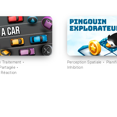
e Traitement
Perception Spatiale
Planif
 Partagée
Inhibition
 Réaction