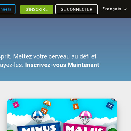
Français
S'INSCRIRE
SE CONNECTER
onnels
sprit. Mettez votre cerveau au défi et
sayez-les.
Inscrivez-vous Maintenant