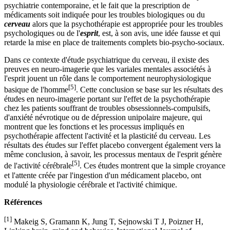
psychiatrie contemporaine, et le fait que la prescription de
médicaments soit indiquée pour les troubles biologiques ou du
cerveau
alors que la psychothérapie est appropriée pour les troubles
psychologiques ou de l'
esprit
, est, à son avis, une idée fausse et qui
retarde la mise en place de traitements complets bio-psycho-sociaux.
Dans ce contexte d'étude psychiatrique du cerveau, il existe des
preuves en neuro-imagerie que les variales mentales associétés à
l'esprit jouent un rôle dans le comportement neurophysiologique
[5]
basique de l'homme
. Cette conclusion se base sur les résultats des
études en neuro-imagerie portant sur l'effet de la psychothérapie
chez les patients souffrant de troubles obsessionnels-compulsifs,
d'anxiété névrotique ou de dépression unipolaire majeure, qui
montrent que les fonctions et les processus impliqués en
psychothérapie affectent l'activité et la plasticité du cerveau. Les
résultats des études sur l'effet placebo convergent également vers la
même conclusion, à savoir, les processus mentaux de l'esprit génère
[5]
de l'activité cérébrale
. Ces études montrent que la simple croyance
et l'attente créée par l'ingestion d'un médicament placebo, ont
modulé la physiologie cérébrale et l'activité chimique.
Références
[1]
Makeig S, Gramann K, Jung T, Sejnowski T J, Poizner H,