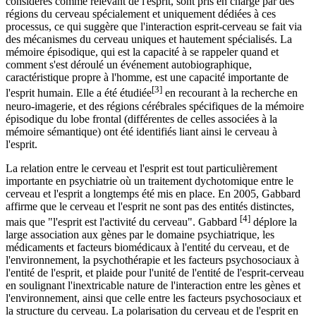
considérés comme relevant de l'esprit, sont pris en charge par des
régions du cerveau spécialement et uniquement dédiées à ces
processus, ce qui suggère que l'interaction esprit-cerveau se fait via
des mécanismes du cerveau uniques et hautement spécialisés. La
mémoire épisodique, qui est la capacité à se rappeler quand et
comment s'est déroulé un événement autobiographique,
caractéristique propre à l'homme, est une capacité importante de
[3]
l'esprit humain. Elle a été étudiée
en recourant à la recherche en
neuro-imagerie, et des régions cérébrales spécifiques de la mémoire
épisodique du lobe frontal (différentes de celles associées à la
mémoire sémantique) ont été identifiés liant ainsi le cerveau à
l'esprit.
La relation entre le cerveau et l'esprit est tout particulièrement
importante en psychiatrie où un traitement dychotomique entre le
cerveau et l'esprit a longtemps été mis en place. En 2005, Gabbard
affirme que le cerveau et l'esprit ne sont pas des entités distinctes,
[4]
mais que "l'esprit est l'activité du cerveau". Gabbard
déplore la
large association aux gènes par le domaine psychiatrique, les
médicaments et facteurs biomédicaux à l'entité du cerveau, et de
l'environnement, la psychothérapie et les facteurs psychosociaux à
l'entité de l'esprit, et plaide pour l'unité de l'entité de l'esprit-cerveau
en soulignant l'inextricable nature de l'interaction entre les gènes et
l'environnement, ainsi que celle entre les facteurs psychosociaux et
la structure du cerveau. La polarisation du cerveau et de l'esprit en