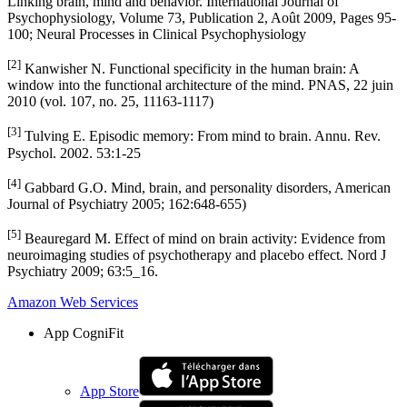
Linking brain, mind and behavior. International Journal of
Psychophysiology, Volume 73, Publication 2, Août 2009, Pages 95-
100; Neural Processes in Clinical Psychophysiology
[2]
Kanwisher N. Functional specificity in the human brain: A
window into the functional architecture of the mind. PNAS, 22 juin
2010 (vol. 107, no. 25, 11163-1117)
[3]
Tulving E. Episodic memory: From mind to brain. Annu. Rev.
Psychol. 2002. 53:1-25
[4]
Gabbard G.O. Mind, brain, and personality disorders, American
Journal of Psychiatry 2005; 162:648-655)
[5]
Beauregard M. Effect of mind on brain activity: Evidence from
neuroimaging studies of psychotherapy and placebo effect. Nord J
Psychiatry 2009; 63:5_16.
Amazon Web Services
App CogniFit
App Store