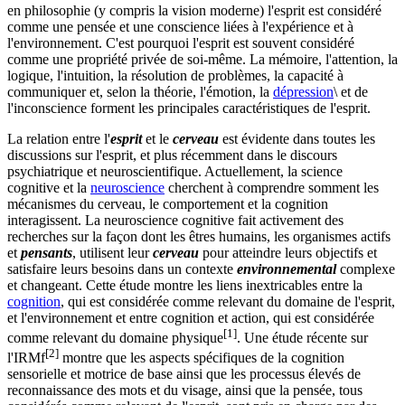
en philosophie (y compris la vision moderne) l'esprit est considéré
comme une pensée et une conscience liées à l'expérience et à
l'environnement. C'est pourquoi l'esprit est souvent considéré
comme une propriété privée de soi-même. La mémoire, l'attention, la
logique, l'intuition, la résolution de problèmes, la capacité à
communiquer et, selon la théorie, l'émotion, la
dépression
\ et de
l'inconscience forment les principales caractéristiques de l'esprit.
La relation entre l'
esprit
et le
cerveau
est évidente dans toutes les
discussions sur l'esprit, et plus récemment dans le discours
psychiatrique et neuroscientifique. Actuellement, la science
cognitive et la
neuroscience
cherchent à comprendre somment les
mécanismes du cerveau, le comportement et la cognition
interagissent. La neuroscience cognitive fait activement des
recherches sur la façon dont les êtres humains, les organismes actifs
et
pensants
, utilisent leur
cerveau
pour atteindre leurs objectifs et
satisfaire leurs besoins dans un contexte
environnemental
complexe
et changeant. Cette étude montre les liens inextricables entre la
cognition
, qui est considérée comme relevant du domaine de l'esprit,
et l'environnement et entre cognition et action, qui est considérée
[1]
comme relevant du domaine physique
. Une étude récente sur
[2]
l'IRMf
montre que les aspects spécifiques de la cognition
sensorielle et motrice de base ainsi que les processus élevés de
reconnaissance des mots et du visage, ainsi que la pensée, tous