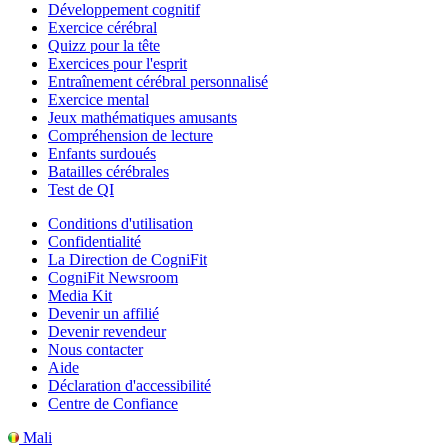
Développement cognitif
Exercice cérébral
Quizz pour la tête
Exercices pour l'esprit
Entraînement cérébral personnalisé
Exercice mental
Jeux mathématiques amusants
Compréhension de lecture
Enfants surdoués
Batailles cérébrales
Test de QI
Conditions d'utilisation
Confidentialité
La Direction de CogniFit
CogniFit Newsroom
Media Kit
Devenir un affilié
Devenir revendeur
Nous contacter
Aide
Déclaration d'accessibilité
Centre de Confiance
Mali