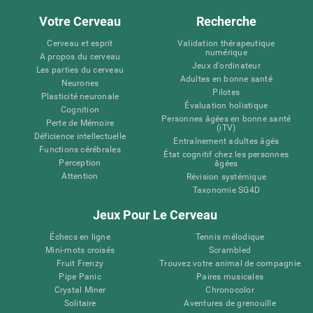
Votre Cerveau
Recherche
Cerveau et esprit
Validation thérapeutique
numérique
A propos du cerveau
Jeux d'ordinateur
Les parties du cerveau
Adultes en bonne santé
Neurones
Pilotes
Plasticité neuronale
Évaluation holistique
Cognition
Personnes âgées en bonne santé
Perte de Mémoire
(iTV)
Déficience intellectuelle
Entraînement adultes âgés
Functions cérébrales
État cognitif chez les personnes
Perception
âgées
Attention
Révision systémique
Taxonomie SG4D
Jeux Pour Le Cerveau
Échecs en ligne
Tennis mélodique
Mini-mots croisés
Scrambled
Fruit Frenzy
Trouvez votre animal de compagnie
Pipe Panic
Paires musicales
Crystal Miner
Chronocolor
Solitaire
Aventures de grenouille