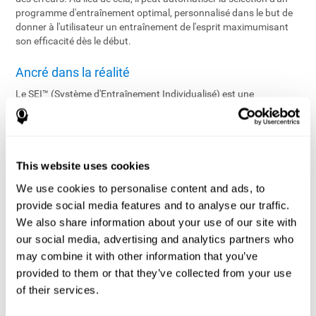
programme d'entraînement optimal, personnalisé dans le but de
donner à l'utilisateur un entraînement de l'esprit maximumisant
son efficacité dès le début.
Ancré dans la réalité
Le SEI™ (Système d'Entraînement Individualisé) est une
application brevetée et technologiquement avancée en temps
réel, qui gère le programme d'entraînement de chaque utilisateur.
En utilisant des algorithmes sophistiqués sur les données
fournies par l'évaluation, le SEI™ configure un programme
d'entraînement individualisé proposant un équilibre optimal entre
This website uses cookies
les tâches et les niveaux de difficulté en fonction du profil cognitif
We use cookies to personalise content and ads, to
de l'utilisateur en vue d'assurer le développement cognitif. En
provide social media features and to analyse our traffic.
cours, le SEI™ assure une efficacité maximale d'entraînement en
surveillant continuellement la performance de l'utilisateur et en
We also share information about your use of our site with
ajustant les tâches en temps réel.
our social media, advertising and analytics partners who
may combine it with other information that you’ve
L'entraînement individualisé rendu possible
provided to them or that they’ve collected from your use
Le SEI™ offre un réglage bi-directionnel pointu au niveau du défi
of their services.
rendant plus difficile ou plus facile la difficulté en se basant sur la
performance actuelle de l'utilisateur.