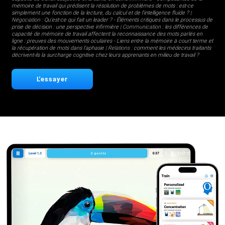
mémoire de travail qui prédisent la résolution de problèmes de mots : est-ce
simplement une fonction de la lecture, du calcul et de l'intelligence fluide ?
|
Négociation :
Qu'est-ce qui fait un leader ?
-
Éléments critiques dans le processus de
prise de décision : une perspective infirmière
| Communication :
les différences de
capacité de mémoire de travail affectent la reconnaissance des mots parlés en
ligne : preuves des mouvements oculaires
-
Liens entre la mémoire à court terme et
la récupération de mots dans l'aphasie
| Relations :
comment les médecins traitants
décrivent-ils la surcharge cognitive chez leurs apprenants en milieu de travail ?
L'essayer