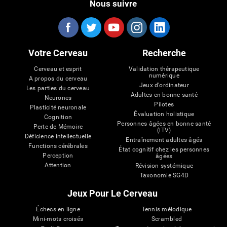
Nous suivre
Votre Cerveau
Recherche
Cerveau et esprit
Validation thérapeutique
numérique
A propos du cerveau
Jeux d'ordinateur
Les parties du cerveau
Adultes en bonne santé
Neurones
Pilotes
Plasticité neuronale
Évaluation holistique
Cognition
Personnes âgées en bonne santé
Perte de Mémoire
(iTV)
Déficience intellectuelle
Entraînement adultes âgés
Functions cérébrales
État cognitif chez les personnes
Perception
âgées
Attention
Révision systémique
Taxonomie SG4D
Jeux Pour Le Cerveau
Échecs en ligne
Tennis mélodique
Mini-mots croisés
Scrambled