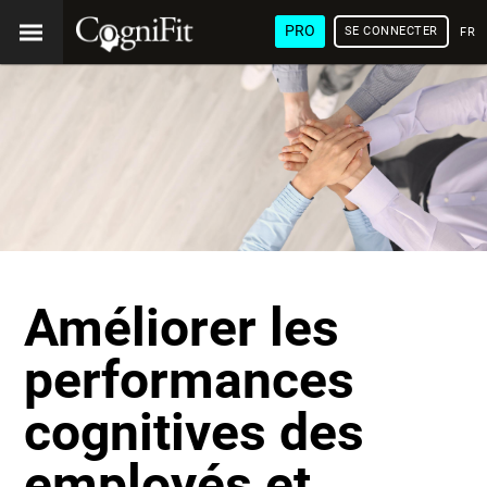
PRO
SE CONNECTER
FRA
Améliorer les
performances
cognitives des
employés et