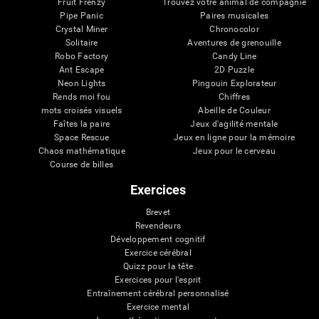
Fruit Frenzy
Trouvez votre animal de compagnie
Pipe Panic
Paires musicales
Crystal Miner
Chronocolor
Solitaire
Aventures de grenouille
Robo Factory
Candy Line
Ant Escape
2D Puzzle
Neon Lights
Pingouin Explorateur
Rends moi fou
Chiffres
mots croisés visuels
Abeille de Couleur
Faîtes la paire
Jeux d'agilité mentale
Space Rescue
Jeux en ligne pour la mémoire
Chaos mathématique
Jeux pour le cerveau
Course de billes
Exercices
Brevet
Revendeurs
Développement cognitif
Exercice cérébral
Quizz pour la tête
Exercices pour l'esprit
Entraînement cérébral personnalisé
Exercice mental