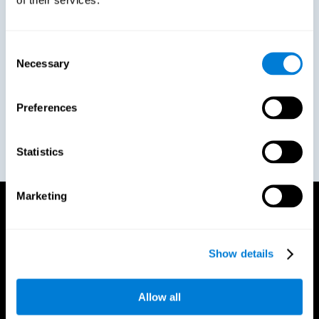
"CogniFit s'est avéré l'outil idéal pour nous
accompagner dans notre module de
Consent
développement des compétences en leadership.
Necessary
Selection
[...] Nos employés constituent notre principal atout
concurrentiel, et tout repose sur leur motivation à
exceller au travail."
Preferences
Beatriz Martin
HR Director - DHL Aviation Spain
Statistics
Marketing
Comment ça marche
Show details
Créez du bien-être en entreprise grâce à un outil qui
aide à améliorer la santé cognitive des employés
pour qu'ils s'épanouissent au travail et en dehors.
Allow all
Des outils numériques pour évaluer et entraîner vos