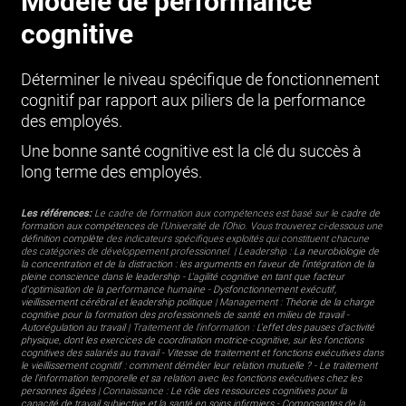
Modèle de performance
cognitive
Déterminer le niveau spécifique de fonctionnement
cognitif par rapport aux piliers de la performance
des employés.
Une bonne santé cognitive est la clé du succès à
long terme des employés.
Les références:
Le cadre de formation aux compétences est basé sur le
cadre de
formation aux compétences
de l'Université de l'Ohio. Vous trouverez ci-dessous une
définition complète
des indicateurs spécifiques exploités qui constituent chacune
des catégories de développement professionnel. | Leadership :
La neurobiologie de
la concentration et de la distraction : les arguments en faveur de l'intégration de la
pleine conscience dans le leadership
-
L'agilité cognitive en tant que facteur
d'optimisation de la performance humaine
-
Dysfonctionnement exécutif,
vieillissement cérébral et leadership politique
| Management :
Théorie de la charge
cognitive pour la formation des professionnels de santé en milieu de travail
-
Autorégulation au travail
| Traitement de l'information :
L'effet des pauses d'activité
physique, dont les exercices de coordination motrice-cognitive, sur les fonctions
cognitives des salariés au travail
-
Vitesse de traitement et fonctions exécutives dans
le vieillissement cognitif : comment démêler leur relation mutuelle ?
-
Le traitement
de l'information temporelle et sa relation avec les fonctions exécutives chez les
personnes âgées
| Connaissance :
Le rôle des ressources cognitives pour la
capacité de travail subjective et la santé en soins infirmiers
-
Composantes de la