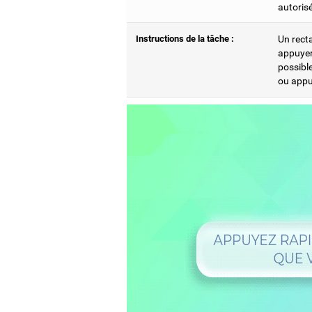
autoris
Instructions de la tâche :
Un recta
appuyer 
possible
ou appui