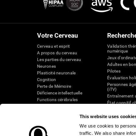
Votre Cerveau
Recherch
Cerveau et esprit
Validation thé
numérique
A propos du cerveau
Jeux d'ordinat
Les parties du cerveau
Adultes en bo
Neurones
Pilotes
Plasticité neuronale
Évaluation hol
Cognition
Personnes âgé
Perte de Mémoire
(iTV)
Déficience intellectuelle
Entraînement 
Functions cérébrales
État cognitif 
Perception
âgées
Attention
Révision syst
This website uses cookie
Taxonomie SG
We use cookies to personal
traffic. We also share info