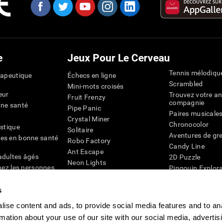
e
Jeux Pour Le Cerveau
Tennis mélodiqu
rapeutique
Échecs en ligne
Scrambled
Mini-mots croisés
eur
Trouvez votre an
Fruit Frenzy
compagnie
nne santé
Pipe Panic
Paires musicale
Crystal Miner
Chronocolor
istique
Solitaire
Aventures de gre
es en bonne santé
Robo Factory
Candy Line
Ant Escape
adultes âgés
2D Puzzle
Neon Lights
chez les personnes
Pingouin Explor
Rends moi fou
Chiffres
mots croisés visuels
émique
s
Abeille de Coule
Faîtes la paire
4D
Jeux d'agilité m
ise content and ads, to provide social media features and to an
Space Rescue
Jeux en ligne pou
rmation about your use of our site with our social media, advertis
Chaos mathématique
mémoire