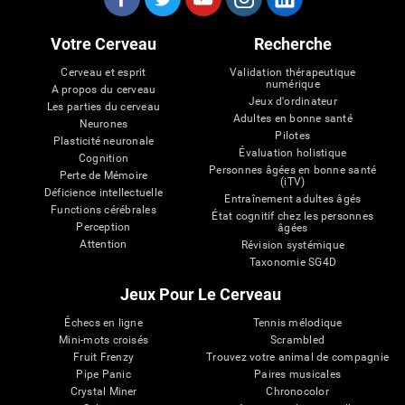
Votre Cerveau
Recherche
Cerveau et esprit
Validation thérapeutique
numérique
A propos du cerveau
Jeux d'ordinateur
Les parties du cerveau
Adultes en bonne santé
Neurones
Pilotes
Plasticité neuronale
Évaluation holistique
Cognition
Personnes âgées en bonne santé
Perte de Mémoire
(iTV)
Déficience intellectuelle
Entraînement adultes âgés
Functions cérébrales
État cognitif chez les personnes
Perception
âgées
Attention
Révision systémique
Taxonomie SG4D
Jeux Pour Le Cerveau
Échecs en ligne
Tennis mélodique
Mini-mots croisés
Scrambled
Fruit Frenzy
Trouvez votre animal de compagnie
Pipe Panic
Paires musicales
Crystal Miner
Chronocolor