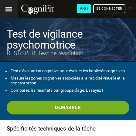
PRO
SE CONNECTER
FRA
Test de vigilance
psychomotrice
REST-SPER: Test de résolution
Test d'évaluation cognitive pour évaluer les habiletés cognitives.
Mesure les zones cognitives associées à la rapidité visuelle et la
concentration.
Comparez les résultats par groupe d'âge. Essayez !
DÉMARRER
Spécificités techniques de la tâche