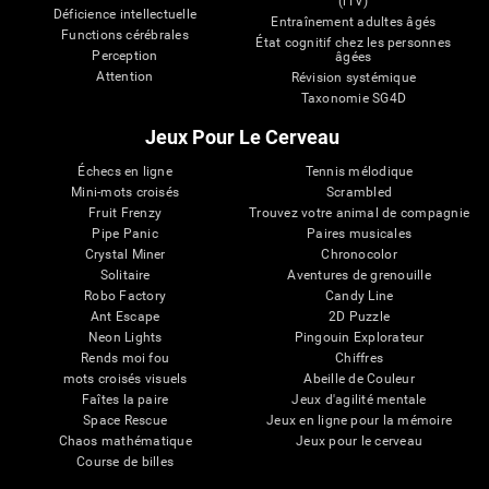
(iTV)
Déficience intellectuelle
Entraînement adultes âgés
Functions cérébrales
État cognitif chez les personnes
Perception
âgées
Attention
Révision systémique
Taxonomie SG4D
Jeux Pour Le Cerveau
Échecs en ligne
Tennis mélodique
Mini-mots croisés
Scrambled
Fruit Frenzy
Trouvez votre animal de compagnie
Pipe Panic
Paires musicales
Crystal Miner
Chronocolor
Solitaire
Aventures de grenouille
Robo Factory
Candy Line
Ant Escape
2D Puzzle
Neon Lights
Pingouin Explorateur
Rends moi fou
Chiffres
mots croisés visuels
Abeille de Couleur
Faîtes la paire
Jeux d'agilité mentale
Space Rescue
Jeux en ligne pour la mémoire
Chaos mathématique
Jeux pour le cerveau
Course de billes