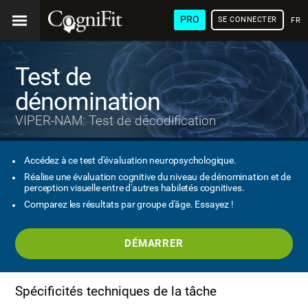
PRO
SE CONNECTER
FRA
Test de
dénomination
VIPER-NAM: Test de décodification
Accédez à ce test d'évaluation neuropsychologique.
Réalise une évaluation cognitive du niveau de dénomination et de
perception visuelle entre d'autres habiletés cognitives.
Comparez les résultats par groupe d'âge. Essayez !
DÉMARRER
Spécificités techniques de la tâche