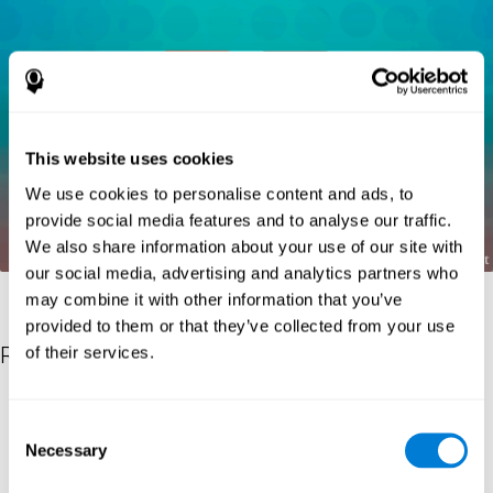
This website uses cookies
We use cookies to personalise content and ads, to
provide social media features and to analyse our traffic.
We also share information about your use of our site with
our social media, advertising and analytics partners who
may combine it with other information that you’ve
provided to them or that they’ve collected from your use
Références
of their services.
Kaplan, E., Goodglass, H., Weintraub, S. (1983). Boston Naming
Test. Philadelphia: Lea & Febiger.
Consent
Necessary
Selection
Wechsler, D. (1997). WAIS-III: Wechsler Adult Intelligence Scale -
Third edition administration and scoring manual. San Antonio,