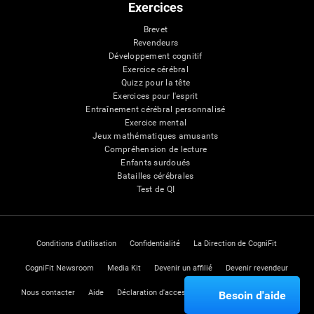
Exercices
Brevet
Revendeurs
Développement cognitif
Exercice cérébral
Quizz pour la tête
Exercices pour l'esprit
Entraînement cérébral personnalisé
Exercice mental
Jeux mathématiques amusants
Compréhension de lecture
Enfants surdoués
Batailles cérébrales
Test de QI
Conditions d'utilisation
Confidentialité
La Direction de CogniFit
CogniFit Newsroom
Media Kit
Devenir un affilié
Devenir revendeur
Nous contacter
Aide
Déclaration d'accessibilité
Centre de Confiance
Besoin d'aide