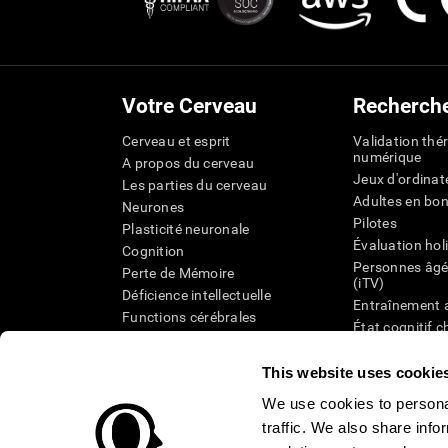
Votre Cerveau
Recherch
Cerveau et esprit
Validation thé
numérique
A propos du cerveau
Jeux d'ordinat
Les parties du cerveau
Adultes en bo
Neurones
Pilotes
Plasticité neuronale
Évaluation hol
Cognition
Personnes âgé
Perte de Mémoire
(iTV)
Déficience intellectuelle
Entraînement 
Functions cérébrales
État cognitif 
Perception
âgées
Attention
Révision syst
This website uses cookie
Taxonomie SG
We use cookies to personal
traffic. We also share info