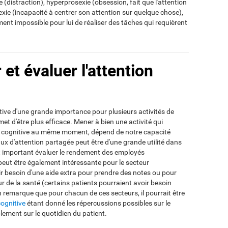
(distraction), hyperprosexie (obsession, fait que l'attention
exie (incapacité à centrer son attention sur quelque chose),
ment impossible pour lui de réaliser des tâches qui requièrent
t évaluer l'attention
tive d'une grande importance pour plusieurs activités de
met d'être plus efficace. Mener à bien une activité qui
ou cognitive au même moment, dépend de notre capacité
aux d'attention partagée peut être d'une grande utilité dans
st important évaluer le rendement des employés
n peut être également intéressante pour le secteur
ir besoin d'une aide extra pour prendre des notes ou pour
r de la santé (certains patients pourraient avoir besoin
On remarque que pour chacun de ces secteurs, il pourrait être
cognitive
étant donné les répercussions possibles sur le
ement sur le quotidien du patient.