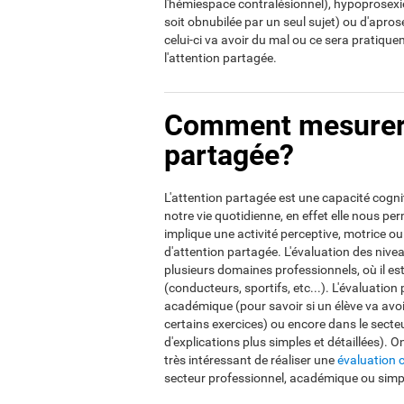
l'hémiespace contralésionnel), hypoprosexie 
soit obnubilée par un seul sujet) ou d'apros
celui-ci va avoir du mal ou ce sera pratique
l'attention partagée.
Comment mesurer e
partagée?
L'attention partagée est une capacité cogni
notre vie quotidienne, en effet elle nous per
implique une activité perceptive, motrice 
d'attention partagée. L'évaluation des nive
plusieurs domaines professionnels, où il e
(conducteurs, sportifs, etc...). L'évaluatio
académique (pour savoir si un élève va avo
certains exercices) ou encore dans le secteu
d'explications plus simples et détaillées). 
très intéressant de réaliser une
évaluation 
secteur professionnel, académique ou simpl