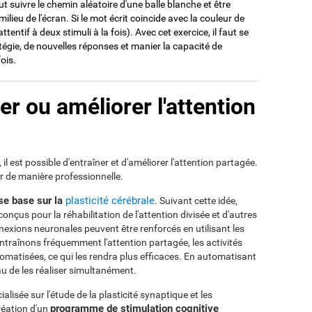
faut suivre le chemin aléatoire d'une balle blanche et être
lieu de l'écran. Si le mot écrit coincide avec la couleur de
ttentif à deux stimuli à la fois). Avec cet exercice, il faut se
gie, de nouvelles réponses et manier la capacité de
fois.
r ou améliorer l'attention
l est possible d'entraîner et d'améliorer l'attention partagée.
ir de manière professionnelle.
 se base sur la
plasticité cérébrale
. Suivant cette idée,
onçus pour la réhabilitation de l'attention divisée et d'autres
nexions neuronales peuvent être renforcés en utilisant les
entraînons fréquemment l'attention partagée, les activités
matisées, ce qui les rendra plus efficaces. En automatisant
veau de les réaliser simultanément.
alisée sur l'étude de la plasticité synaptique et les
programme de stimulation cognitive
réation d'un