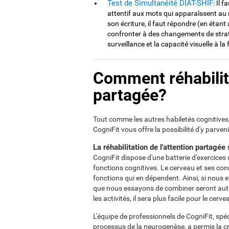
Test de Simultanéité DIAT-SHIF
: Il 
attentif aux mots qui apparaîssent au mi
son écriture, il faut répondre (en étant a
confronter à des changements de straté
surveillance et la capacité visuelle à la 
Comment réhabilite
partagée?
Tout comme les autres habiletés cognitives, i
CogniFit vous offre la possibilité d'y parven
La réhabilitation de l'attention partagée
CogniFit dispose d'une batterie d'exercices c
fonctions cognitives. Le cerveau et ses con
fonctions qui en dépendent. Ainsi, si nous 
que nous essayons de combiner seront auto
les activités, il sera plus facile pour le cer
L'équipe de professionnels de CogniFit, spéci
processus de la neurogenèse, a permis la c