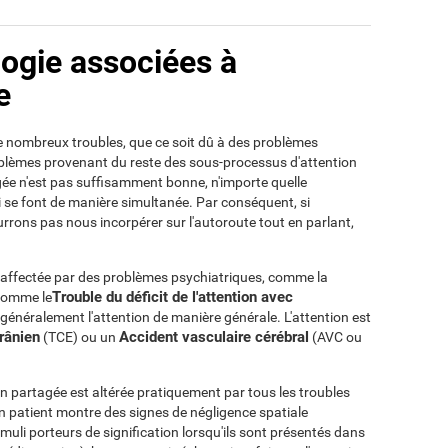
logie associées à
e
de nombreux troubles, que ce soit dû à des problèmes
oblèmes provenant du reste des sous-processus d'attention
agée n'est pas suffisamment bonne, n'importe quelle
qui se font de manière simultanée. Par conséquent, si
urrons pas nous incorpérer sur l'autoroute tout en parlant,
ir affectée par des problèmes psychiatriques, comme la
Trouble du déficit de l'attention avec
 comme le
généralement l'attention de manière générale. L'attention est
rânien
Accident vasculaire cérébral
(TCE) ou un
(AVC ou
n partagée est altérée pratiquement par tous les troubles
 un patient montre des signes de négligence spatiale
imuli porteurs de signification lorsqu'ils sont présentés dans