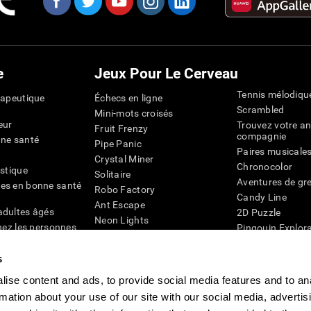
e
Jeux Pour Le Cerveau
Tennis mélodiqu
rapeutique
Échecs en ligne
Scrambled
Mini-mots croisés
eur
Trouvez votre an
Fruit Frenzy
compagnie
nne santé
Pipe Panic
Paires musicale
Crystal Miner
Chronocolor
istique
Solitaire
Aventures de gre
es en bonne santé
Robo Factory
Candy Line
Ant Escape
adultes âgés
2D Puzzle
Neon Lights
chez les personnes
Pingouin Explor
Rends moi fou
Chiffres
mots croisés visuels
émique
s
Abeille de Coule
Faîtes la paire
4D
Jeux d'agilité m
ise content and ads, to provide social media features and to an
Space Rescue
Jeux en ligne pou
Chaos mathématique
rmation about your use of our site with our social media, advertis
mémoire