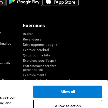
Exercices
e
Brevet
Revendeurs
imal de
Développement cognitif
Exercice cérébral
s
Quizz pour la tête
Exercices pour l'esprit
nouille
Entraînement cérébral
personnalisé
Exercice mental
ateur
Jeux mathématiques amusants
Compréhension de lecture
ur
Enfants surdoués
Allow all
entale
Batailles cérébrales
alyse our
r la
Test de QI
ing and
Allow selection