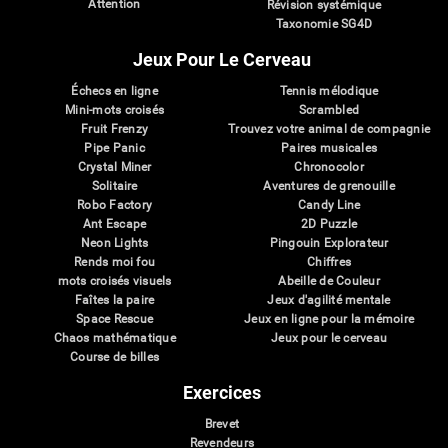
Attention
Révision systémique
Taxonomie SG4D
Jeux Pour Le Cerveau
Échecs en ligne
Tennis mélodique
Mini-mots croisés
Scrambled
Fruit Frenzy
Trouvez votre animal de compagnie
Pipe Panic
Paires musicales
Crystal Miner
Chronocolor
Solitaire
Aventures de grenouille
Robo Factory
Candy Line
Ant Escape
2D Puzzle
Neon Lights
Pingouin Explorateur
Rends moi fou
Chiffres
mots croisés visuels
Abeille de Couleur
Faîtes la paire
Jeux d'agilité mentale
Space Rescue
Jeux en ligne pour la mémoire
Chaos mathématique
Jeux pour le cerveau
Course de billes
Exercices
Brevet
Revendeurs