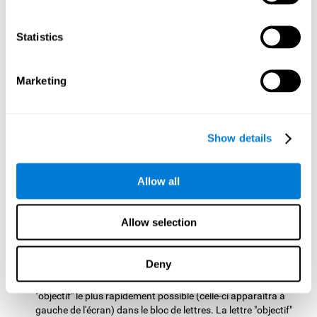
Test de Résolution REST-SPER
: Vous verrez apparaître
plusieurs stimuli en mouvements à l'écran. Vous devrez
Statistics
cliquer sur les stimuli "objectifs" aussi vite que possible, tout
en évitant les stimuli "intrus".
Marketing
Test de Programmation VIPER-PLAN
: Vous devrez sortir une
balle d'un labyrinthe en moins de mouvements possibles et
aussi vite que possible.
Test de Balayage WOM-REST
: Vous verrez apparaître trois
Show details
objets à l'écran. Vous devrez premièrement vous souvenir de
l'ordre de présentation des trois objets aussi vite que
possible. Ensuite, quatre séries de trois objets apparaitront,
Allow all
certains seront différents à ceux présentés au début du test,
vous devrez détecter la séquence initiale dans le même ordre.
Test de Vitesse REST-HECOOR
: Vous verrez apparaître un
Allow selection
carré bleu à l'écran. Vous devrez cliquer sur le bouton dans le
carré aussi vite que possible. Plus vous cliquerez sur le
bouton dans le temps imparti, plus les résultats seront bons.
Deny
Test d'exploration SCAVI-REST
: Vous devrez trouver la lettre
"objectif" le plus rapidement possible (celle-ci apparaîtra à
gauche de l'écran) dans le bloc de lettres. La lettre "objectif"